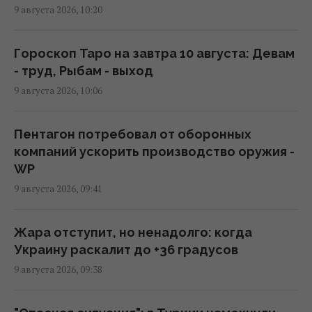
9 августа 2026, 10:20
ВСУ взяли в плен Мохамеда Салаха: в сети
распространяется интервью с тезкой
звездного футболиста
Гороскоп Таро на завтра 10 августа: Девам
09:46 воскресенье, 09 августа 2026
- труд, Рыбам - выход
9 августа 2026, 10:06
Супруги купили старый дом в деревне и
вложили в ремонт 2,5 млн грн: как его
Пентагон потребовал от оборонных
обустроили
компаний ускорить производство оружия -
09:38 воскресенье, 09 августа 2026
WP
9 августа 2026, 09:41
Оккупанты ударили по 10-этажке в
Харькове: разрушены верхние этажи, есть
Жара отступит, но ненадолго: когда
погибшие
Украину раскалит до +36 градусов
09:30 воскресенье, 09 августа 2026
9 августа 2026, 09:38
Некоторые женщины могут выйти на