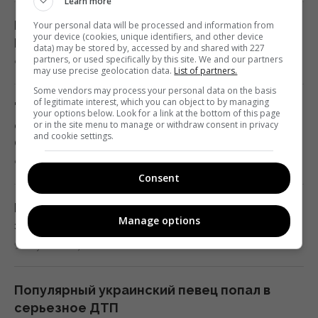
Learn more
пострадавших
10:12 воскресенье, 09 августа 2026
Китайский гороскоп на завтра, 10 августа:
Your personal data will be processed and information from
your device (cookies, unique identifiers, and other device
Крысам — покой, Кроликам — энергия
data) may be stored by, accessed by and shared with 227
partners, or used specifically by this site. We and our partners
9 августа 2026, 10:58
Известный украинский певец попал в ДТП в
may use precise geolocation data.
List of partners.
Киеве и показал фото
Some vendors may process your personal data on the basis
of legitimate interest, which you can object to by managing
10:09 воскресенье, 09 августа 2026
"Путин, сдавайся": американский актер
your options below. Look for a link at the bottom of this page
обратился к диктатору после удара РФ по
or in the site menu to manage or withdraw consent in privacy
and cookie settings.
Одессе
Рекордные рейтинги и паранойя: Путин
9 августа 2026, 10:37
зачищает выборы жестче обычного, - The
Consent
Telegraph
10:06 воскресенье, 09 августа 2026
Россия готовит новую волну ударов по
Manage options
энергетике: в ISW назвали точные сроки
9 августа 2026, 10:34
Коричневая трава после жары может
ожить: что советуют сделать эксперты
10:05 воскресенье, 09 августа 2026
Популярный украинский певец попал в
серьезное ДТП