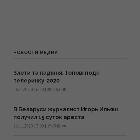
НОВОСТИ МЕДИА
Злети та падіння. Топові події
телеринку-2020
|
280563
26.11.2020 16:50
В Беларуси журналист Игорь Ильяш
получил 15 суток ареста
|
194348
26.11.2020 13:00