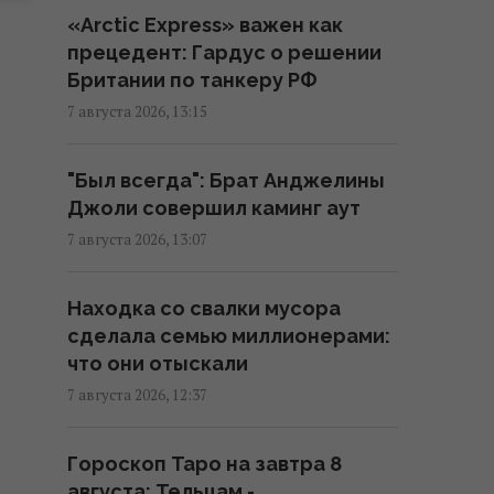
«Arctic Express» важен как
Не то что кондиционер - даже
прецедент: Гардус о решении
вентилятор не нужен: турецкий
Британии по танкеру РФ
лайфхак, как охладить дом
7 августа 2026, 13:15
13:15 пятница, 07 августа 2026
"Был всегда": Брат Анджелины
США и Украина совместно
Джоли совершил каминг аут
работают над обновлением
7 августа 2026, 13:07
ракет для ПВО С-300, – экс-
полковник Штатов
Находка со свалки мусора
13:13 пятница, 07 августа 2026
сделала семью миллионерами:
что они отыскали
Украинцы высказали мнение,
7 августа 2026, 12:37
когда закончится война, -
результаты опроса
Гороскоп Таро на завтра 8
13:06 пятница, 07 августа 2026
августа: Тельцам -