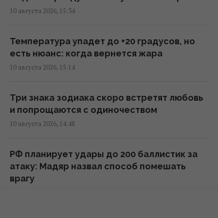
– ISW
10 августа 2026, 15:34
15:32 понедельник, 10 августа 2026
Температура упадет до +20 градусов, но
ИИ решит, чем сбивать дроны и ракеты: как
есть нюанс: когда вернется жара
будет работать "Купол Микеланджело", –
10 августа 2026, 15:14
эксперт
15:32 понедельник, 10 августа 2026
Три знака зодиака скоро встретят любовь
и попрощаются с одиночеством
В Антарктиде нашли более 45 тысяч
10 августа 2026, 14:48
метеоритов, и дело совсем не в том, что
они чаще падают
РФ планирует удары до 200 баллистик за
15:29 понедельник, 10 августа 2026
атаку: Мадяр назвал способ помешать
врагу
Почки могут страдать от продуктов,
10 августа 2026, 14:33
которые многие употребляют почти
каждый день