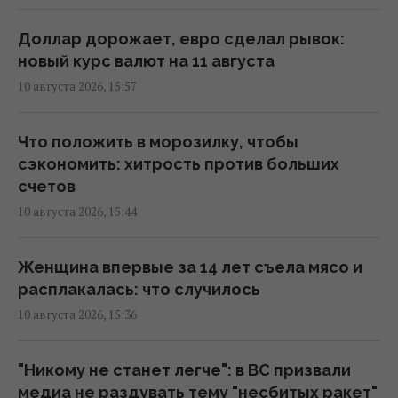
строительство туннеля под заливом на 241
день
Доллар дорожает, евро сделал рывок:
15:51 понедельник, 10 августа 2026
новый курс валют на 11 августа
10 августа 2026, 15:57
На японском острове создали рай для
кроликов, но вскоре появились
Что положить в морозилку, чтобы
неожиданные гости
сэкономить: хитрость против больших
15:40 понедельник, 10 августа 2026
счетов
10 августа 2026, 15:44
Простой Червоноградской ЦОФ оставляет
шахты без денег на ежедневную работу, -
Женщина впервые за 14 лет съела мясо и
депутат
расплакалась: что случилось
15:33 понедельник, 10 августа 2026
10 августа 2026, 15:36
Россия хочет остановить сухопутный
"Никому не станет легче": в ВС призвали
агроэкспорт из Украины вслед за морским,
медиа не раздувать тему "несбитых ракет"