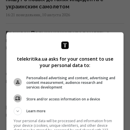
украинским самолетом
16:21 понедельник, 10 августа 2026
Граждан Польши начнут уведомлять о
взлете авиации во время российских атак
на Украину
16:20 понедельник, 10 августа 2026
telekritika.ua asks for your consent to use
your personal data to:
6 уникальных функций Samsung, которых
Personalised advertising and content, advertising and
нет ни в одном другом Android-смартфоне
content measurement, audience research and
services development
16:20 понедельник, 10 августа 2026
Store and/or access information on a device
Нацбанк ослабил гривню: официальный
Learn more
курс валют на 11 августа
Your personal data will be processed and information from
16:16 понедельник, 10 августа 2026
your device (cookies, unique identifiers, and other device