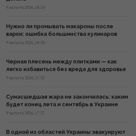
цели
9 августа 2026, 18:24
18:00 воскресенье, 09 августа 2026
Нужно ли промывать макароны после
В египетских гробницах находили мед
варки: ошибка большинства кулинаров
возрастом в тысячи лет: почему он не
9 августа 2026, 18:20
портится
17:34 воскресенье, 09 августа 2026
Черная плесень между плитками — как
легко избавиться без вреда для здоровья
Украина из просителя помощи
9 августа 2026, 17:52
превратилась в образцового союзника
США, - The Atlantic
Сумасшедшая жара не закончилась: каким
17:31 воскресенье, 09 августа 2026
будет конец лета и сентябрь в Украине
9 августа 2026, 17:37
Правда ли салат полезнее бутерброда:
эксперты дали неожиданный ответ
В одной из областей Украины эвакуируют
17:29 воскресенье, 09 августа 2026