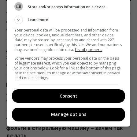
Мужчина проверил аккумулятор
Store and/or access information on a device
электрокара Tesla спустя 125 тысяч км:
Успение Богородицы в 2026 году по новому
результат удивил
Learn more
стилю: какую дату нужно запомнить
18:34 воскресенье, 09 августа 2026
Your personal data will be processed and information from
9 августа 2026, 19:10
your device (cookies, unique identifiers, and other device
data) may be stored by, accessed by and shared with 227
partners, or used specifically by this site. We and our partners
Итальянцы протестируют в Украине
Деньги потекут рекой: 3 знака китайского
may use precise geolocation data.
List of partners.
инновационную систему ПВО "Купол
зодиака ждет невероятно удачная неделя
Some vendors may process your personal data on the basis
Микеланджело"
of legitimate interest, which you can object to by managing
9 августа 2026, 18:34
your options below. Look for a link at the bottom of this page
18:28 воскресенье, 09 августа 2026
or in the site menu to manage or withdraw consent in privacy
and cookie settings.
Без химии и липких лент: простой кухонный
В войне произошла ключевая перемена,
лайфхак, который избавит дом от мух
Consent
которая очень не нравится Путину, - СМИ
9 августа 2026, 18:33
18:12 воскресенье, 09 августа 2026
Manage options
Украинцев призвали бросать шарики из
Гороскоп на 10 августа по картам Таро:
фольги в стиральную машину – зачем так
Близнецам - старые установки, Девам -
делать