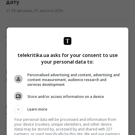
дату
17:18 пятница, 07 августа 2026
8 августа: церковный праздник сегодня,
что нужно сделать, чтобы исполнилось
желание
17:10 пятница, 07 августа 2026
telekritika.ua asks for your consent to use
your personal data to:
Гороскоп на 8 августа: Львам - отдых,
Personalised advertising and content, advertising and
Козерогам - встреча с родными
content measurement, audience research and
services development
17:00 пятница, 07 августа 2026
Store and/or access information on a device
Как модернизация С-300 превращает их в
Learn more
украинский аналог Patriot: рассказали
Your personal data will be processed and information from
аналитики
your device (cookies, unique identifiers, and other device
data) may be stored by, accessed by and shared with 227
16:49 пятница, 07 августа 2026
partners, or used specifically by this site. We and our partners