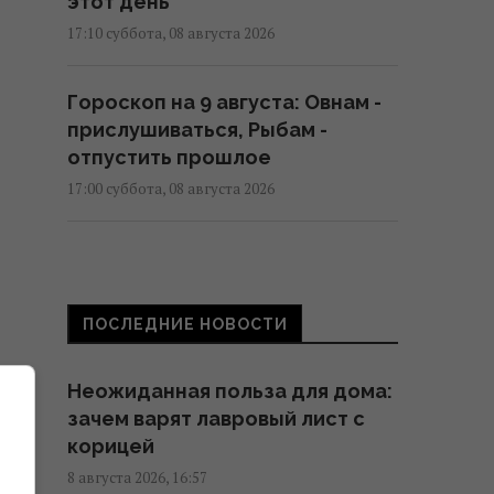
этот день
17:10 суббота, 08 августа 2026
Гороскоп на 9 августа: Овнам -
прислушиваться, Рыбам -
отпустить прошлое
17:00 суббота, 08 августа 2026
Вкусный запечённый перец на
зиму: секрет маринада для
идеальной заготовки
ПОСЛЕДНИЕ НОВОСТИ
16:55 суббота, 08 августа 2026
Неожиданная польза для дома:
К 2030 году в Украине станет на
зачем варят лавровый лист с
треть меньше
корицей
первоклассников: эксперт
8 августа 2026, 16:57