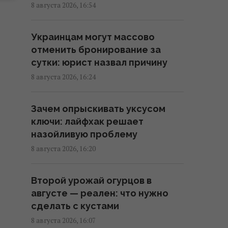
16:30 суббота, 08 августа 2026
8 августа 2026, 16:54
Не "орел и решка": как
Украинцам могут массово
правильно назвать стороны
отменить бронирование за
монеты на украинском языке
сутки: юрист назвал причину
16:30 суббота, 08 августа 2026
8 августа 2026, 16:24
Хит №1 The Killers с
Зачем опрыскивать уксусом
неожиданной историей
ключи: лайфхак решает
получил громкое признание
назойливую проблему
спустя 22 года
8 августа 2026, 16:20
16:11 суббота, 08 августа 2026
Второй урожай огурцов в
На Херсонщине россиянам
августе — реален: что нужно
приказали начать "свободную
сделать с кустами
охоту" на автотранспорт, – ОВА
8 августа 2026, 16:07