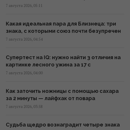
в FP раскрыли последствия
7 августа 2026, 05:11
04:37 пятница, 07 августа 2026
Какая идеальная пара для Близнеца: три
214 миллионов лет назад астероид
знака, с которыми союз почти безупречен
оставил в Канаде "глаз", видимый из
7 августа 2026, 04:54
космоса
04:31 пятница, 07 августа 2026
Супертест на IQ: нужно найти 3 отличия на
картинке лесного ужина за 17 с
В чем польза грецких орехов для сердца,
7 августа 2026, 04:00
мозга и укрепления иммунитета
03:28 пятница, 07 августа 2026
Как заточить ножницы с помощью сахара
за 2 минуты — лайфхак от повара
В Генштабе ВСУ сообщили, на какую сумму
7 августа 2026, 03:58
страны НАТО выделят Украине военную
помощь
02:52 пятница, 07 августа 2026
Судьба щедро вознаградит четыре знака