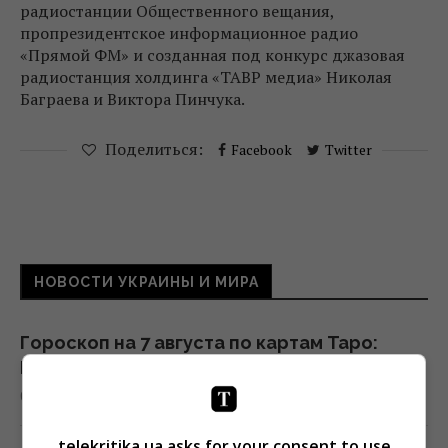
радиостанции Общественного вещания,
пропрезидентское информационное радио
«Прямой ФМ» и созданная под конкурс джазовая
радиостанция холдинга «ТАВР медиа» Николая
Баграева и Виктора Пинчука.
Поделиться:
Facebook
Twitter
НОВОСТИ УКРАИНЫ И МИРА
Гороскоп на 7 августа по картам Таро:
Водолеям - выбор, Близнецам - ускорение
07:20 пятница, 07 августа 2026
telekritika.ua asks for your consent to use