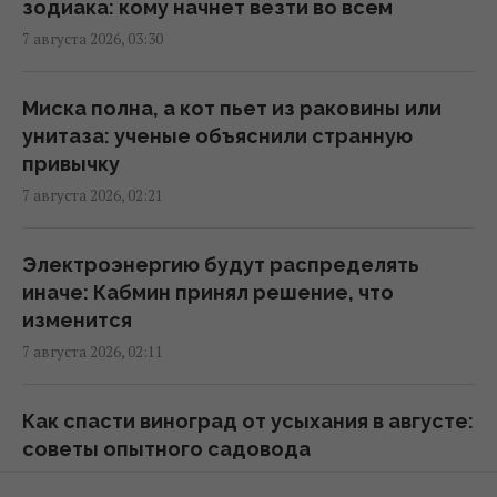
зодиака: кому начнет везти во всем
7 августа 2026, 03:30
Кинжал Тутанхамона оказался выкованным
из внеземного металла, - археологи
02:26 пятница, 07 августа 2026
Миска полна, а кот пьет из раковины или
унитаза: ученые объяснили странную
привычку
США ввели новые санкции против Кубы за
7 августа 2026, 02:21
сотрудничество с Китаем и РФ, –
Bloomberg
02:05 пятница, 07 августа 2026
Электроэнергию будут распределять
иначе: Кабмин принял решение, что
изменится
Как выбраться из грязи на автомобиле:
7 августа 2026, 02:11
назван простой предмет в салоне,
который может помочь
01:23 пятница, 07 августа 2026
Как спасти виноград от усыхания в августе:
советы опытного садовода
7 августа 2026, 01:00
"Достаточно, чтобы выжить, а не