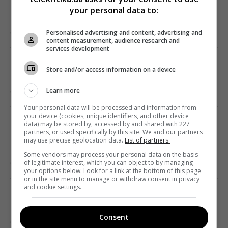
Гороскоп на 7 августа: Овнам - отношения,
your personal data to:
Рыбам - источник силы
07:10 пятница, 07 августа 2026
Personalised advertising and content, advertising and
content measurement, audience research and
services development
Магнитная буря приближается: штормить
Store and/or access information on a device
будет минимум два дня (график)
Learn more
07:10 пятница, 07 августа 2026
Your personal data will be processed and information from
your device (cookies, unique identifiers, and other device
Путин может напасть на НАТО уже осенью:
data) may be stored by, accessed by and shared with 227
partners, or used specifically by this site. We and our partners
разведка США опубликовала новый
may use precise geolocation data.
List of partners.
прогноз, - WSJ
Some vendors may process your personal data on the basis
of legitimate interest, which you can object to by managing
06:46 пятница, 07 августа 2026
your options below. Look for a link at the bottom of this page
or in the site menu to manage or withdraw consent in privacy
and cookie settings.
Влияет ли глобальное потепление на
погоду в пустыне: что говорят учёные
Consent
06:37 пятница, 07 августа 2026