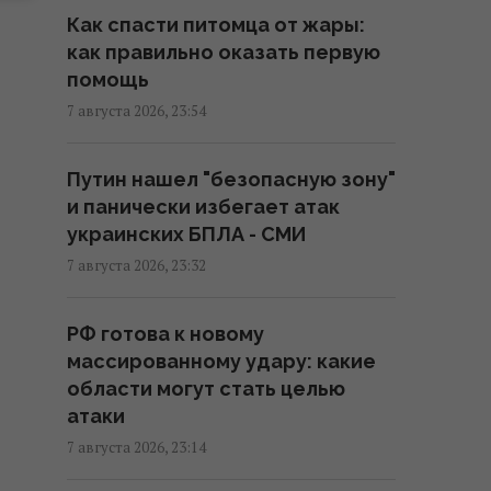
Зеленский отреагировал на
Как спасти питомца от жары:
принятие Сенатом США
как правильно оказать первую
законопроекта о санкциях
помощь
против РФ
7 августа 2026, 23:54
23:53 пятница, 07 августа 2026
Путин нашел "безопасную зону"
Есть два варианта: эксперт
и панически избегает атак
назвал страны, которые могут
украинских БПЛА - СМИ
помочь Украине с ракетами для
Patriot
7 августа 2026, 23:32
23:19 пятница, 07 августа 2026
РФ готова к новому
массированному удару: какие
Бывшему главе МИД Венгрии
области могут стать целью
может грозить до трёх лет
атаки
лишения свободы, – СМИ
7 августа 2026, 23:14
23:17 пятница, 07 августа 2026