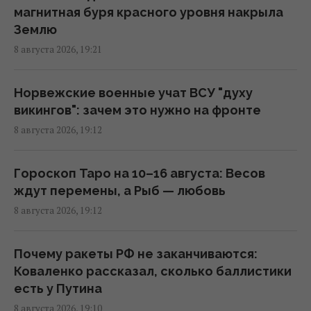
18:34 суббота, 08 августа 2026
магнитная буря красного уровня накрыла
Землю
8 августа 2026, 19:21
Что произойдет, если самый секретный
самолет США упадет у врага: план на
самый плохой сценарий
Норвежские военные учат ВСУ "духу
18:21 суббота, 08 августа 2026
викингов": зачем это нужно на фронте
8 августа 2026, 19:12
Гороскоп 9 августа по картам Таро:
Скорпионам - усталость, Стрельцам -
Гороскоп Таро на 10–16 августа: Весов
предательство
ждут перемены, а Рыб — любовь
18:00 суббота, 08 августа 2026
8 августа 2026, 19:12
Норвежские военные учат ВСУ "духу
Почему ракеты РФ не заканчиваются:
викингов" для выживания на фронте, - BI
Коваленко рассказал, сколько баллистики
17:38 суббота, 08 августа 2026
есть у Путина
8 августа 2026, 19:10