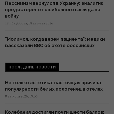
Пессимизм вернулся в Украину: аналитик
предостерег от ошибочного взгляда на
войну
18:43 суббота, 08 августа 2026
"Молимся, когда везем пациента": медики
рассказали BBC об охоте российских
дронов
18:35 суббота, 08 августа 2026
ПОСЛЕДНИЕ НОВОСТИ
Составлен рейтинг лучших б/у видеокарт
для покупки в 2026 году
Не только эстетика: настоящая причина
18:35 суббота, 08 августа 2026
популярности белых полотенец в отелях
8 августа 2026, 19:36
В Болгарии недалеко от крупного
газопровода взорвался неизвестный дрон
Колебания достигли почти шести баллов: