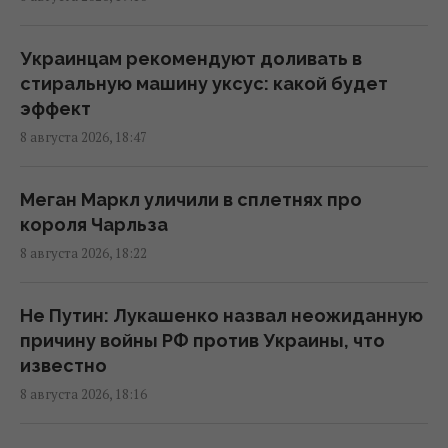
Один трагический случай заставил
мужчину похудеть на 25 кг за полгода, –
Украинцам рекомендуют доливать в
The Mirror
стиральную машину уксус: какой будет
17:26 суббота, 08 августа 2026
эффект
8 августа 2026, 18:47
Овцы и осел спасли солнечную
электростанцию в США: им поручили
Меган Маркл уличили в сплетнях про
особое задание
короля Чарльза
17:16 суббота, 08 августа 2026
8 августа 2026, 18:22
Украина никогда не будет выпускать
Не Путин: Лукашенко назвал неожиданную
ракеты для Patriot: эксперт назвал
причину войны РФ против Украины, что
причины
известно
17:13 суббота, 08 августа 2026
8 августа 2026, 18:16