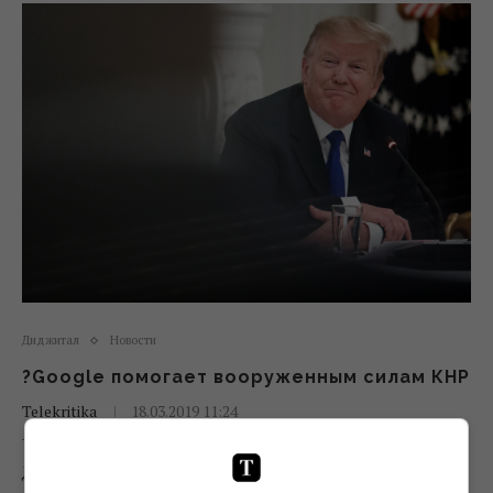
Диджитал
Новости
?Google помогает вооруженным силам КНР
Telekritika
18.03.2019 11:24
Дональд Трамп заявил в Twitter, что Google