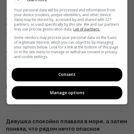
19:57 суббота, 08 августа 2026
Your personal data will be processed and information from
your device (cookies, unique identifiers, and other device
Запретные подарки для второй половинки:
data) may be stored by, accessed by and shared with 227
Россияне похвастались новым зенитным
что приводит к ссорам и слезам
partners, or used specifically by this site. We and our partners
дроном, способным развивать скорость
may use precise geolocation data.
List of partners.
8 августа 2026, 20:51
до 560 км/ч
Some vendors may process your personal data on the basis
of legitimate interest, which you can object to by managing
19:57 суббота, 08 августа 2026
your options below. Look for a link at the bottom of this page
Опасается эскалации войны: Маск отказал
or in the site menu to manage or withdraw consent in privacy
and cookie settings.
Украине в важной помощи
Люди, родившиеся в эти месяцы, самые
8 августа 2026, 20:20
успешные
Consent
19:24 суббота, 08 августа 2026
Не только по отчеству: как в Украине
Manage options
давали фамилии внебрачным детям
В ЕС предложили новую схему
8 августа 2026, 20:13
конфискации замороженных активов РФ, –
FAZ
19:19 суббота, 08 августа 2026
Девушка спокойно плавала в море, а затем
поняла, что рядом нечто опасное