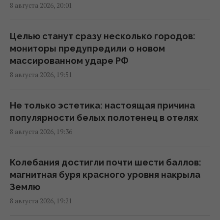
8 августа 2026, 20:01
Маск не разрешил Украине использовать
Starlink для ударов по России, - The Atlantic
19:19 суббота, 08 августа 2026
Целью станут сразу несколько городов:
мониторы предупредили о новом
массированном ударе РФ
Турция закрыла Черное море для судов,
8 августа 2026, 19:51
которые шли в Россию и Украину, -
Bloomberg
19:00 суббота, 08 августа 2026
Не только эстетика: настоящая причина
популярности белых полотенец в отелях
8 августа 2026, 19:36
Пессимизм вернулся в Украину: аналитик
предостерег от ошибочного взгляда на
войну
Колебания достигли почти шести баллов:
18:43 суббота, 08 августа 2026
магнитная буря красного уровня накрыла
Землю
8 августа 2026, 19:21
"Молимся, когда везем пациента": медики
рассказали BBC об охоте российских