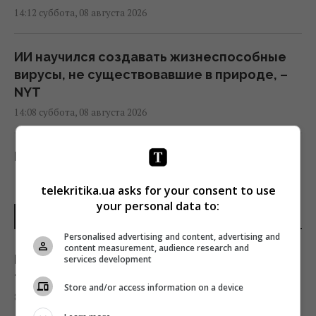
14:12 суббота, 08 августа 2026
ИИ научился создавать жизнеспособные
вирусы, не существовавшие в природе, –
NYT
14:08 суббота, 08 августа 2026
На какой плите еда вкуснее -
индукционной или электрической: какая
telekritika.ua asks for your consent to use
"мотает" меньше света
your personal data to:
14:00 суббота, 08 августа 2026
ПОСЛЕДНИЕ НОВОСТИ
Personalised advertising and content, advertising and
content measurement, audience research and
5 привычек, которые выдают топорное
Пора выбрасывать: основные признаки
services development
мышление у человека
того, что кухонную губку нужно заменить
Store and/or access information on a device
13:57 суббота, 08 августа 2026
8 августа 2026, 14:28