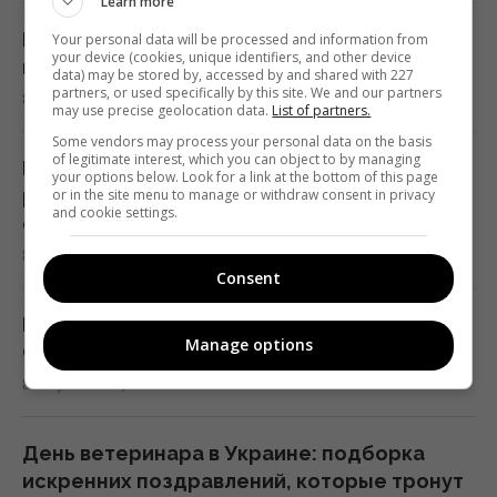
Learn more
Почему кошки устраивают ночные забеги
Бархатцы будут цвести до заморозков: как
Your personal data will be processed and information from
your device (cookies, unique identifiers, and other device
по дому: ветеринары объяснили такое
правильно обрезать бутоны
data) may be stored by, accessed by and shared with 227
странное поведение
partners, or used specifically by this site. We and our partners
8 августа 2026, 14:19
may use precise geolocation data.
List of partners.
13:53 суббота, 08 августа 2026
Some vendors may process your personal data on the basis
of legitimate interest, which you can object to by managing
В Украине изменили условия бронирования
your options below. Look for a link at the bottom of this page
Эксперимент раскрыл, действительно ли
работников: кто лишится брони с 1
or in the site menu to manage or withdraw consent in privacy
and cookie settings.
беспроводная зарядка дороже проводной
сентября
13:50 суббота, 08 августа 2026
8 августа 2026, 13:48
Consent
Импорт сжиженного газа из России в ЕС
Из-за жены: Анатолич пожаловался на
Manage options
резко вырос: какая страна купила больше
Остапчука, который его заблокировал
всего
8 августа 2026, 13:42
13:44 суббота, 08 августа 2026
День ветеринара в Украине: подборка
Первый титульный бой Александра
искренних поздравлений, которые тронут