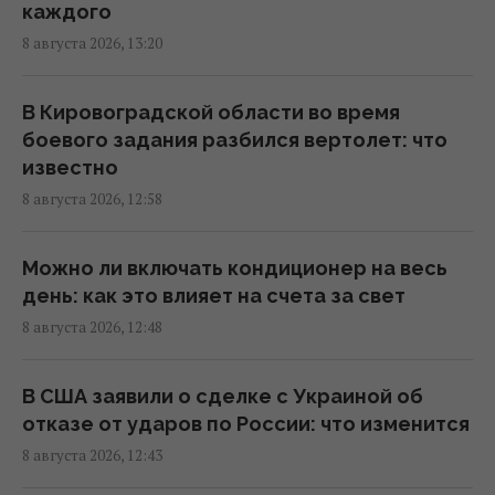
Хижняка: вечер Usyk 17 Promotions
каждого
эксклюзивно на Киевстар ТВ
8 августа 2026, 13:20
13:38 суббота, 08 августа 2026
В Кировоградской области во время
Один знак Зодиака вот-вот ждет
боевого задания разбился вертолет: что
феерический камбэк после нескольких лет
известно
испытаний
8 августа 2026, 12:58
13:23 суббота, 08 августа 2026
Можно ли включать кондиционер на весь
Армия США потратит 400 млн долларов на
день: как это влияет на счета за свет
лазерные системы для борьбы с дронами
8 августа 2026, 12:48
13:13 суббота, 08 августа 2026
В США заявили о сделке с Украиной об
Новые решения Нацбанка позволят
отказе от ударов по России: что изменится
бизнесу привлекать больше кредитов:
8 августа 2026, 12:43
Пышный раскрыл детали