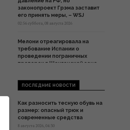
давление на РФ, но
законопроект Грэма заставит
его принять меры, – WSJ
02:56 суббота, 08 августа 2026
Мелони отреагировала на
требование Испании о
проведении пограничных
проверок в Шенгенской зоне
02:23 суббота, 08 августа 2026
ПОСЛЕДНИЕ НОВОСТИ
Солнечная электростанция
перегородила привычные
Как разносить тесную обувь на
маршруты животных: они
размер: опасный трюк и
нашли выход
современные средства
02:18 суббота, 08 августа 2026
8 августа 2026, 04:30