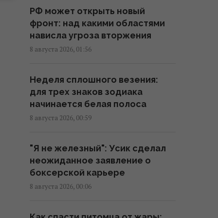
Старый монитор еще рано
РФ может открыть новый
выбрасывать: как использовать
фронт: над какими областями
его повторно с пользой
нависла угроза вторжения
00:05 суббота, 08 августа 2026
8 августа 2026, 01:56
Ученые нашли молоток из
Неделя сплошного везения:
слоновьей кости возрастом 500
для трех знаков зодиака
000 лет: о чем он
начинается белая полоса
свидетельствует
8 августа 2026, 00:59
23:58 пятница, 07 августа 2026
"Я не железный": Усик сделал
Зеленский отреагировал на
неожиданное заявление о
принятие Сенатом США
боксерской карьере
законопроекта о санкциях
против РФ
8 августа 2026, 00:06
23:53 пятница, 07 августа 2026
Как спасти питомца от жары: