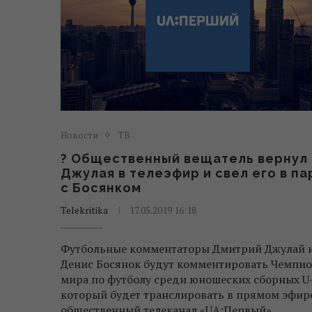
Новости
ТВ
? Общественный вещатель вернул
Джулая в телеэфир и свел его в па
с Босянком
Telekritika
17.05.2019 16:18
Футбольные комментаторы Дмитрий Джулай 
Денис Босянок будут комментировать Чемпио
мира по футболу среди юношеских сборных U-
который будет транслировать в прямом эфир
общественный телеканал «UA:Первый».