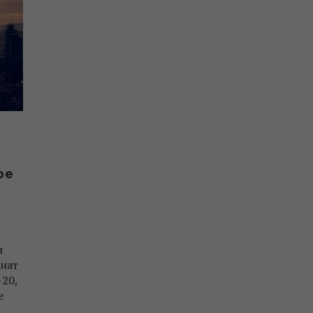
ре
и
нат
20,
е