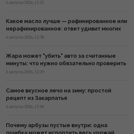
6 августа 2026, 12:55
Маскируют под работу, брак и лечение:
Какое масло лучше — рафинированное или
глава Нацполиции о новых схемах торговли
нерафинированное: ответ удивит многих
людьми
6 августа 2026, 12:38
12:52 четверг, 06 августа 2026
Жара может "убить" авто за считанные
"Незаметные" российские диверсии: война
минуты: что нужно обязательно проверить
в Европе уже идет
6 августа 2026, 12:29
12:50 четверг, 06 августа 2026
Самое вкусное лечо на зиму: простой
Запах, которого боятся мыши: назван
рецепт из Закарпатья
простой способ отпугнуть грызунов
6 августа 2026, 12:06
12:44 четверг, 06 августа 2026
Почему арбузы пустые внутри: одна
Стефанишину подозревают в незаконном
ошибка может испортить весь урожай
обогащении на 13,9 млн грн: в НАБУ