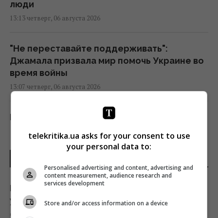
люди
13:13 четверг, 06 августа 2026
"Не переставайте поддерживать":
Джамала призвала мир помочь Украине во
время войны
13:07 четверг, 06 августа 2026
Контролируя судебные институты,
активисты выстраивают собственную
telekritika.ua asks for your consent to use
систему влияния и становятся отдельной
your personal data to:
ветвью власти, – нардеп Власенко
ПОСЛЕДНИЕ НОВОСТИ
13:03 четверг, 06 августа 2026
Personalised advertising and content, advertising and
content measurement, audience research and
services development
В Кремле придумали новую причину для
Судоходство через Баб-эль-Мандебский
ударов по Украине — циничное заявление
Store and/or access information on a device
пролив почти полностью остановилось, –
6 августа 2026, 13:23