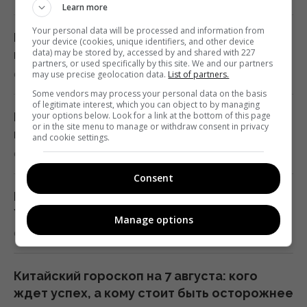
Reuters
Learn more
13:02 четверг, 06 августа 2026
Your personal data will be processed and information from
Гайтана показала редкий кадр с дочерью у
your device (cookies, unique identifiers, and other device
data) may be stored by, accessed by and shared with 227
моря
partners, or used specifically by this site. We and our partners
Сколько арбуза можно есть за день:
6 августа 2026, 13:17
may use precise geolocation data.
List of partners.
диетологи назвали безопасную норму
Some vendors may process your personal data on the basis
13:02 четверг, 06 августа 2026
of legitimate interest, which you can object to by managing
Морковь больше не будет горькой: что
your options below. Look for a link at the bottom of this page
or in the site menu to manage or withdraw consent in privacy
нужно сделать еще до сбора урожая
and cookie settings.
Starlink Маска завоевывает авиацию: в
6 августа 2026, 13:09
каких авиакомпаниях уже есть
Consent
спутниковый Wi-Fi на борту
Похолодание и сильные дожди накрывают
12:57 четверг, 06 августа 2026
Украину: когда жара отступит повсюду
Manage options
6 августа 2026, 12:58
Не всегда об вежливости: вот что
скрывают люди, которые благодарят за
Китайский гороскоп на 7 августа: кого
каждый пустяк
ждет успех, а кому стоит быть осторожнее
12:57 четверг, 06 августа 2026