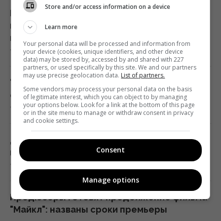
Store and/or access information on a device
16:04 пятница, 07 августа 2026
Россия обстреляла легендарный стадион,
на котором проходят матчи УПЛ — что
Learn more
известно
Без пересмотра прайс-кэпов Украине
Your personal data will be processed and information from
7 августа 2026, 16:29
your device (cookies, unique identifiers, and other device
будет сложнее импортировать
data) may be stored by, accessed by and shared with 227
электроэнергию зимой, – Центр Разумкова
partners, or used specifically by this site. We and our partners
may use precise geolocation data.
List of partners.
16:04 пятница, 07 августа 2026
"Путешественник во времени" показал
Some vendors may process your personal data on the basis
фото из 3311 года: что на нем не так
of legitimate interest, which you can object to by managing
your options below. Look for a link at the bottom of this page
7 августа 2026, 16:23
Нацбанк ужесточил гривню к евро:
or in the site menu to manage or withdraw consent in privacy
and cookie settings.
официальный курс валют на понедельник
15:56 пятница, 07 августа 2026
Доллар замер, а евро резко подешевел:
Consent
курс валют на 10 августа
7 августа 2026, 16:16
Киборга Оловаренко уже шестой год
Manage options
судят из-за конфликта с агитаторами
Шария, – Аронец
Продюсеры готовят продолжение фильма
15:51 пятница, 07 августа 2026
"Майкл": названы сроки премьеры