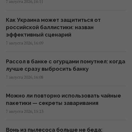
7 августа 2026, 16:11
Некоторые забытые воспоминания не
исчезают полностью, их можно
Как Украина может защититься от
восстановить, – исследование
российской баллистики: назван
15:49 пятница, 07 августа 2026
эффективный сценарий
7 августа 2026, 16:09
Действительно ли семейная упаковка
выгодна: эксперты раскрыли неочевидный
Рассол в банке с огурцами помутнел: когда
нюанс
лучше сразу выбросить банку
15:37 пятница, 07 августа 2026
7 августа 2026, 16:08
Украинский вопрос разделил Италию
Можно ли повторно использовать чайные
пополам, – Politico
пакетики — секреты заваривания
15:36 пятница, 07 августа 2026
7 августа 2026, 15:23
От поддельных гидов до ИИ: названы
Вонь из пылесоса больше не беда: