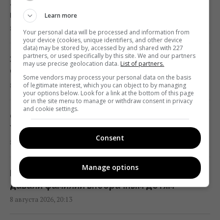
ли Украине дефицит продуктов и скачок
цен
Learn more
"Взрываются" из-за каждой мелочи: 9
8 августа 2026, 20:52
проблем людей, которых легко разозлить
Your personal data will be processed and information from
your device (cookies, unique identifiers, and other device
20:12 суббота, 08 августа 2026
data) may be stored by, accessed by and shared with 227
partners, or used specifically by this site. We and our partners
Запретные подарки для второй половинки:
may use precise geolocation data.
List of partners.
что приводит к ссорам и слезам
Названа самая сильная разведка Европы, и
Some vendors may process your personal data on the basis
of legitimate interest, which you can object to by managing
8 августа 2026, 20:51
это не ГУР
your options below. Look for a link at the bottom of this page
or in the site menu to manage or withdraw consent in privacy
19:57 суббота, 08 августа 2026
and cookie settings.
Опасается эскалации войны: Маск отказал
Украине в важной помощи
Россияне похвастались новым зенитным
Consent
8 августа 2026, 20:20
дроном, способным развивать скорость
до 560 км/ч
Manage options
19:57 суббота, 08 августа 2026
Не только по отчеству: как в Украине
давали фамилии внебрачным детям
8 августа 2026, 20:13
Люди, родившиеся в эти месяцы, самые
успешные