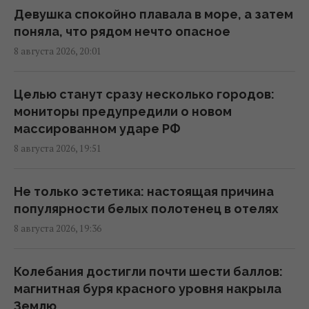
19:24 суббота, 08 августа 2026
Девушка спокойно плавала в море, а затем
поняла, что рядом нечто опасное
8 августа 2026, 20:01
В ЕС предложили новую схему
конфискации замороженных активов РФ, –
FAZ
Целью станут сразу несколько городов:
19:19 суббота, 08 августа 2026
мониторы предупредили о новом
массированном ударе РФ
8 августа 2026, 19:51
Маск не разрешил Украине использовать
Starlink для ударов по России, - The Atlantic
19:19 суббота, 08 августа 2026
Не только эстетика: настоящая причина
популярности белых полотенец в отелях
8 августа 2026, 19:36
Турция закрыла Черное море для судов,
которые шли в Россию и Украину, -
Bloomberg
Колебания достигли почти шести баллов:
19:00 суббота, 08 августа 2026
магнитная буря красного уровня накрыла
Землю