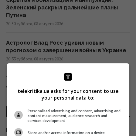
Зеленский раскрыл дальнейшие планы
Путина
20:50 суббота, 08 августа 2026
Астролог Влад Росс удивил новым
прогнозом о завершении войны в Украине
20:33 суббота, 08 августа 2026
Украина приобрела у Турции партию ракет
ATACMS и гусеничные версии "Хаймарсов"
telekritika.ua asks for your consent to use
20:30 суббота, 08 августа 2026
your personal data to:
Personalised advertising and content, advertising and
ПОСЛЕДНИЕ НОВОСТИ
Лев Тарас, которого спасли от войны в
content measurement, audience research and
Украине, тяжело заболел
services development
20:13 суббота, 08 августа 2026
Полки в супермаркетах опустели: грозит
Store and/or access information on a device