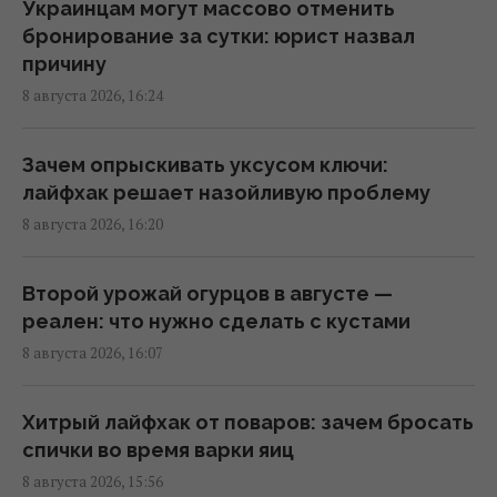
производство ракет: эксперт сказал, что
Украинцам могут массово отменить
для этого нужно
бронирование за сутки: юрист назвал
16:03 суббота, 08 августа 2026
причину
8 августа 2026, 16:24
Зачем Вучич пригласил Зеленского в гости:
NZZ раскрыл скрытую стратегию Сербии
Зачем опрыскивать уксусом ключи:
15:57 суббота, 08 августа 2026
лайфхак решает назойливую проблему
8 августа 2026, 16:20
Денисенко во второй раз вышла замуж:
избранник актрисы показал фото и сделал
Второй урожай огурцов в августе —
заявление
реален: что нужно сделать с кустами
15:45 суббота, 08 августа 2026
8 августа 2026, 16:07
Космическая программа России зависит от
Хитрый лайфхак от поваров: зачем бросать
Китая: СМИ раскрыли подробности
спички во время варки яиц
15:31 суббота, 08 августа 2026
8 августа 2026, 15:56