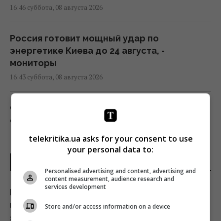
16:46 суббота, 08 августа 2026
Россия готовит мощный удар по
энергетике Киева до 24 августа, -
мониторы
16:43 суббота, 08 августа 2026
США попытаются сорвать создание
европейского аналога Patriot, – эксперт
16:40 суббота, 08 августа 2026
telekritika.ua asks for your consent to use
your personal data to:
ПОСЛЕДНИЕ НОВОСТИ
Лучшие из лучших: 10 самых высоко
Personalised advertising and content, advertising and
оцененных критиками игр за последние
content measurement, audience research and
services development
десять лет
Неожиданная польза для дома: зачем
16:30 суббота, 08 августа 2026
варят лавровый лист с корицей
Store and/or access information on a device
8 августа 2026, 16:57