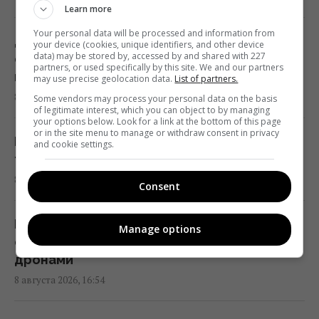
Learn more
Не "орел и решка": как правильно назвать
Your personal data will be processed and information from
стороны монеты на украинском языке
Джулия Робертс повторила культовый
your device (cookies, unique identifiers, and other device
data) may be stored by, accessed by and shared with 227
16:30 суббота, 08 августа 2026
образ из «Красотки» на свадьбе
partners, or used specifically by this site. We and our partners
племянницы
may use precise geolocation data.
List of partners.
8 августа 2026, 16:56
Some vendors may process your personal data on the basis
Хит №1 The Killers с неожиданной
of legitimate interest, which you can object to by managing
историей получил громкое признание
your options below. Look for a link at the bottom of this page
or in the site menu to manage or withdraw consent in privacy
спустя 22 года
В Украине почти не осталось целых ТЭС:
and cookie settings.
16:11 суббота, 08 августа 2026
тревожное заявление Зеленского
8 августа 2026, 16:56
Consent
На Херсонщине россиянам приказали
начать "свободную охоту" на
РФ объявила «свободную охоту»: где
Manage options
автотранспорт, – ОВА
оккупанты существенно усилят атаки
16:09 суббота, 08 августа 2026
дронами
8 августа 2026, 16:54
Украина должна уничтожать пусковые и