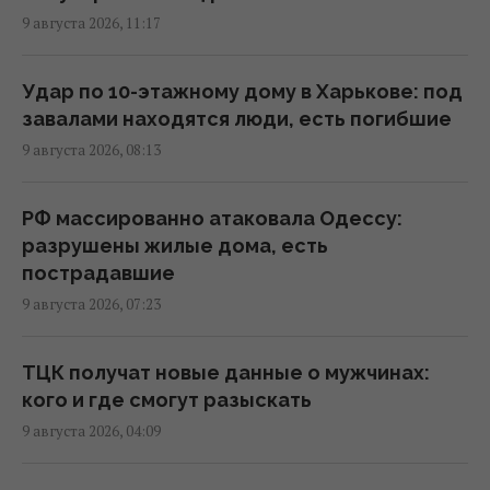
11:16 воскресенье, 09 августа 2026
9 августа 2026, 11:17
РФ готовит масштабные удары по Киеву
Удар по 10-этажному дому в Харькове: под
перед 24 августа: в ISW раскрыли цели
завалами находятся люди, есть погибшие
врага
9 августа 2026, 08:13
10:21 воскресенье, 09 августа 2026
РФ массированно атаковала Одессу:
Россия нанесла массированный удар по
разрушены жилые дома, есть
Одессе: нет света и воды, много
пострадавшие
пострадавших
9 августа 2026, 07:23
10:12 воскресенье, 09 августа 2026
ТЦК получат новые данные о мужчинах:
ВСУ взяли в плен Мохамеда Салаха: в сети
кого и где смогут разыскать
распространяется интервью с тезкой
9 августа 2026, 04:09
звездного футболиста
09:46 воскресенье, 09 августа 2026