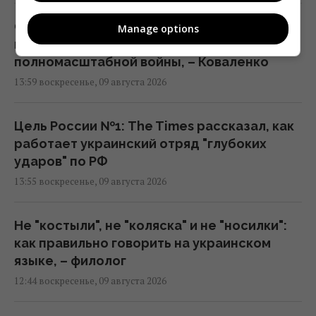
Одесса ночью пережила самый
Manage options
масштабный удар за всё время
полномасштабной войны, – Коваленко
13:59 воскресенье, 09 августа 2026
Цель России №1: The Times рассказал, как
работает украинский отряд "глубоких
ударов" по РФ
13:55 воскресенье, 09 августа 2026
Не "костыли", не "коляска" и не "носилки":
как правильно говорить на украинском
языке, – филолог
12:44 воскресенье, 09 августа 2026