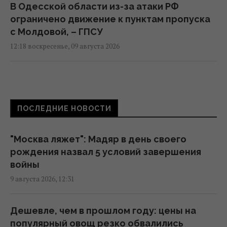
В Одесской области из-за атаки РФ
ограничено движение к пунктам пропуска
с Молдовой, – ГПСУ
12:18 воскресенье, 09 августа 2026
"Мы выстоим, Москва ляжет": Мадяр назва л
5 условий завершения войны
11:57 воскресенье, 09 августа 2026
ПОСЛЕДНИЕ НОВОСТИ
В Геленджике уничтожена позиция С-400,
"Москва ляжет": Мадяр в день своего
из которой 8 августа били по Украине, -
рождения назва л 5 условий завершения
Мадяр
войны
11:43 воскресенье, 09 августа 2026
9 августа 2026, 12:31
Россияне продвинулись в Часовом Яру, –
Дешевле, чем в прошлом году: цены на
DeepState
популярный овощ резко обвалились