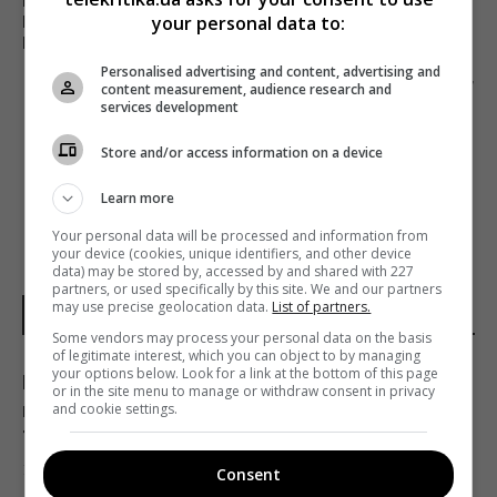
FOX NEWS DIGITAL ПОБИЛ РЕКОРД ПО
your personal data to:
КОЛИЧЕСТВУ МУЛЬТИПЛАТФОРМЕННЫХ
ПРОСМОТРОВ
Personalised advertising and content, advertising and
Следующий пост
content measurement, audience research and
services development
КАНАЛ «УКРАИНА» ПОКАЖЕТ ШЕСТОЙ СЕЗОН
СЕРИАЛА «ЧЕРГОВИЙ ЛІКАР»
Store and/or access information on a device
Learn more
Your personal data will be processed and information from
your device (cookies, unique identifiers, and other device
data) may be stored by, accessed by and shared with 227
partners, or used specifically by this site. We and our partners
may use precise geolocation data.
List of partners.
НОВОСТИ УКРАИНЫ
Some vendors may process your personal data on the basis
of legitimate interest, which you can object to by managing
your options below. Look for a link at the bottom of this page
Россияне создали несколько новых зон
or in the site menu to manage or withdraw consent in privacy
контроля вблизи границы Украины, -
and cookie settings.
Трегубов
15:45 воскресенье, 09 августа 2026
Consent