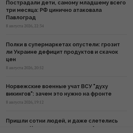
Пострадали дети, самому младшему всего
три месяца: РФ цинично атаковала
Оккупанты ударили по 10-этажке в
Павлоград
Харькове: разрушены верхние этажи, есть
8 августа 2026, 22:34
погибшие
09:30 воскресенье, 09 августа 2026
Полки в супермаркетах опустели: грозит
ли Украине дефицит продуктов и скачок
Некоторые женщины могут выйти на
цен
пенсию раньше 60 лет: как
8 августа 2026, 20:52
воспользоваться льготой
09:30 воскресенье, 09 августа 2026
Норвежские военные учат ВСУ "духу
викингов": зачем это нужно на фронте
Основное направление – Одесская
8 августа 2026, 19:12
область: в Воздушных силах раскрыли
детали российской атаки
Пришли сотни людей, и даже слетелись
08:52 воскресенье, 09 августа 2026
птицы: в Киеве попрощались с Алексеем