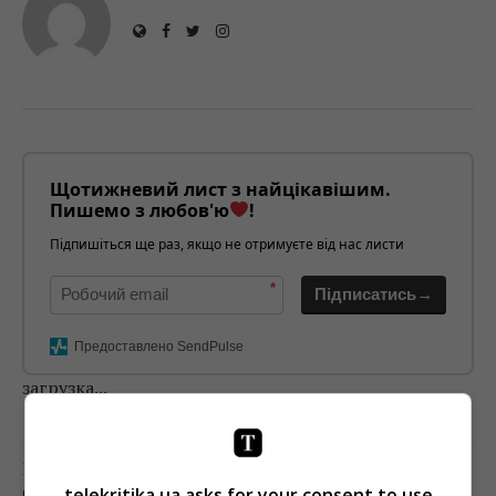
Щотижневий лист з найцікавішим.
Пишемо з любов'ю
!
Підпишіться ще раз, якщо не отримуєте від нас листи
*
Підписатись→
Предоставлено SendPulse
загрузка...
Предыдущий пост
telekritika.ua asks for your consent to use