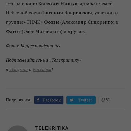
театра и кино
Евгений Нищук
, адвокат семей
Небесной сотни Е
вгения Закревская
, участники
группы «ТНМК»
Фоззи
(Александр Сидоренко) и
Фагот
(Олег Михайлюта) и другие.
Фото: Корреспондент.net
Подписывайтесь на «Телекритику»
в
Telegram
и
Facebook
!
0
Поделиться:
Facebook
Twitter
TELEKRITIKA