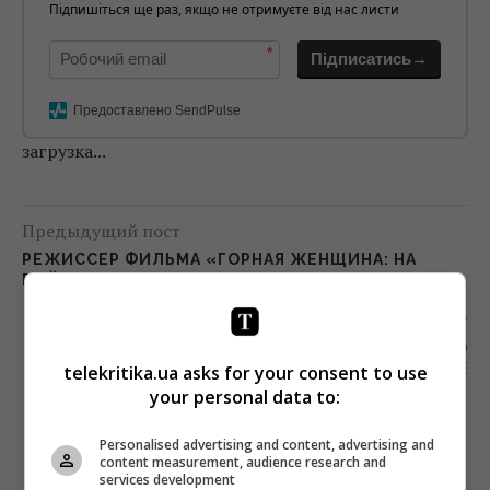
Підпишіться ще раз, якщо не отримуєте від нас листи
*
Підписатись→
Предоставлено SendPulse
загрузка...
Предыдущий пост
РЕЖИССЕР ФИЛЬМА «ГОРНАЯ ЖЕНЩИНА: НА
ВОЙНЕ» РАССКАЗАЛ О МУЖЕСТВЕ ИСЛАНДОК
Следующий пост
ОТ РОССИИ И ООН ТРЕБУЮТ СРОЧНОГО
РАССЛЕДОВАНИЯ УБИЙСТВА РОССИЙСКИХ
telekritika.ua asks for your consent to use
РЕПОРТЕРОВ В АФРИКЕ
your personal data to:
Personalised advertising and content, advertising and
content measurement, audience research and
services development