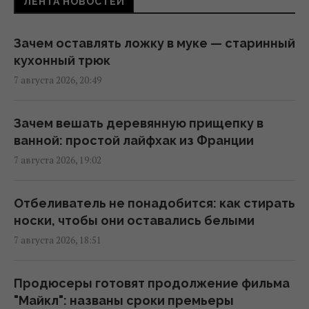
ЛЕНТА НОВОСТЕЙ
Поражают воображение: какие самые
большие организмы на планете
06:27 суббота, 08 августа 2026
Зачем оставлять ложку в муке — старинный
кухонный трюк
7 августа 2026, 20:49
Пчелы ориентируются не только по солнцу
и запаху: у них обнаружили еще один
"компас"
Зачем вешать деревянную прищепку в
05:24 суббота, 08 августа 2026
ванной: простой лайфхак из Франции
7 августа 2026, 19:02
Поколение 1960–1980-х видит, как
молодежь выбрасывает их ценности на
Отбеливатель не понадобится: как стирать
свалку
носки, чтобы они оставались белыми
04:22 суббота, 08 августа 2026
7 августа 2026, 18:51
Солнечная электростанция перегородила
Продюсеры готовят продолжение фильма
привычные маршруты животных: они
"Майкл": названы сроки премьеры