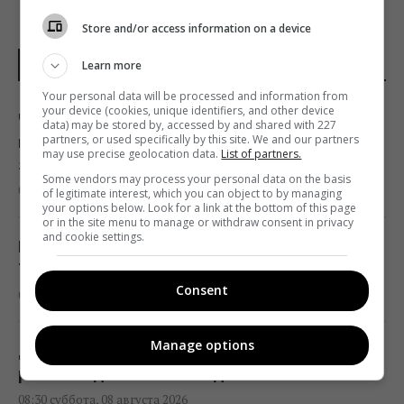
Store and/or access information on a device
НОВОСТИ ДНЯ
Learn more
Your personal data will be processed and information from
your device (cookies, unique identifiers, and other device
Чего не следует делать после ужина:
data) may be stored by, accessed by and shared with 227
partners, or used specifically by this site. We and our partners
гастроэнтерологи дали три совета для
may use precise geolocation data.
List of partners.
здорового пищеварения
Some vendors may process your personal data on the basis
08:58 суббота, 08 августа 2026
of legitimate interest, which you can object to by managing
your options below. Look for a link at the bottom of this page
or in the site menu to manage or withdraw consent in privacy
and cookie settings.
Вышел трейлер нового римейка "Аферы
Томаса Крауна" от Майкла Б. Джордана
Consent
08:34 суббота, 08 августа 2026
Manage options
День Независимости 2026: 24 августа -
рабочий день или выходной
08:30 суббота, 08 августа 2026