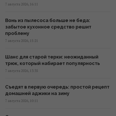
нашли выход
7 августа 2026, 16:11
02:18 суббота, 08 августа 2026
Вонь из пылесоса больше не беда:
Эксперты назвали 10 фактов о Праге,
забытое кухонное средство решит
которые стоит знать перед поездкой
проблему
01:15 суббота, 08 августа 2026
7 августа 2026, 15:21
Одна фраза мгновенно поставит на место
Шанс для старой терки: неожиданный
высокомерного человека: психолог
трюк, который набирает популярность
раскрыла секрет
7 августа 2026, 13:35
23:07 пятница, 07 августа 2026
Съедят в первую очередь: простой рецепт
В печально известных Boeing-737 нашли
домашней аджики на зиму
еще одну проблему
7 августа 2026, 10:11
22:31 пятница, 07 августа 2026