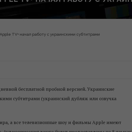
Apple TV+ начал работу с украинскими субтитрами
дневной бесплатной пробной версией. Украинские
скими субтитрами (украинский дубляж или озвучка
мира, а все телевизионные шоу и фильмы Apple имеют
. Аудиоописания также будут предоставлены на 8 языках