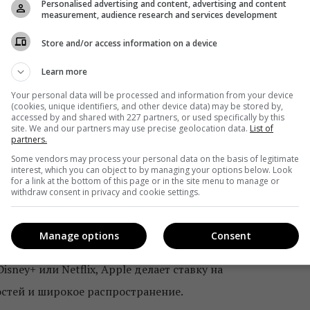
Personalised advertising and content, advertising and content
ертого и пятого поколений. Компания Apple также
measurement, audience research and services development
ров и стриминговых стиков. Телевизионное предложение
Store and/or access information on a device
а, вместо этого сосредотачиваясь на эксклюзивных
Learn more
Your personal data will be processed and information from your device
(cookies, unique identifiers, and other device data) may be stored by,
 ТВ-шоу и один фильм. Apple выпустила все десять
accessed by and shared with 227 partners, or used specifically by this
site. We and our partners may use precise geolocation data.
List of
ие проекты («Утреннее шоу», «Ради всего человечества» 
partners.
дами сезонов, остальная часть будет выпускаться в
Some vendors may process your personal data on the basis of legitimate
interest, which you can object to by managing your options below. Look
ые эпизоды будут выходить каждую пятницу.
for a link at the bottom of this page or in the site menu to manage or
withdraw consent in privacy and cookie settings.
нозначную оценку от критиков в США.
Manage options
Consent
ре одно новое шоу или фильм каждый месяц. Из-за
isney+ или Netflix, Apple делает ставку на
стей и широкое распространение.