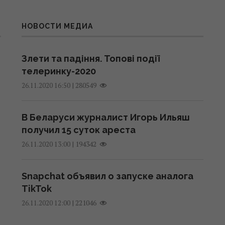
НОВОСТИ МЕДИА
Злети та падіння. Топові події
телеринку-2020
|
280549
26.11.2020 16:50
В Беларуси журналист Игорь Ильяш
получил 15 суток ареста
|
194342
26.11.2020 13:00
Snapchat объявил о запуске аналога
TikTok
|
221046
26.11.2020 12:00