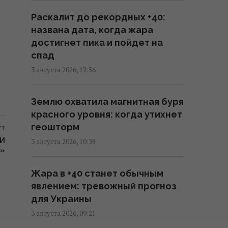
за острой нехватки ракет для
Раскалит до рекордных +40:
ПВО, – WP
названа дата, когда жара
08:58 четверг, 06 августа 2026
достигнет пика и пойдет на
спад
Разведка США помогла Украине
3 августа 2026, 12:56
переломить ход войны, -
Politico
Землю охватила магнитная буря
06:48 четверг, 06 августа 2026
красного уровня: когда утихнет
ст
геошторм
Разведывательные отношения
КИ
3 августа 2026, 10:38
между США и Украиной
»
значительно улучшились, -
Жара в +40 станет обычным
Politico
явлением: тревожный прогноз
01:22 четверг, 06 августа 2026
для Украины
3 августа 2026, 09:21
Макрон резко отреагировал на