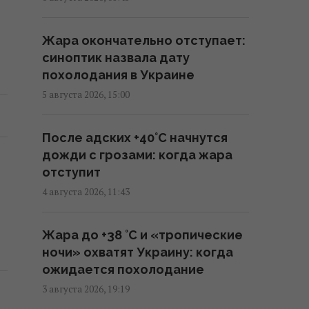
Трамп заявил об "огромных
запасах" средств ПВО в США
Жара окончательно отступает:
11:43 четверг, 06 августа 2026
синоптик назвала дату
похолодания в Украине
Число вылетов авиации НАТО
5 августа 2026, 15:00
из-за угрозы России возросло
на 250%
После адских +40°C начнутся
10:47 четверг, 06 августа 2026
дожди с грозами: когда жара
отступит
Вместо расширения ЕС: экс-
4 августа 2026, 11:43
депутат парламента Британии
предложил создать новый
Жара до +38 °С и «тропические
союз
ночи» охватят Украину: когда
09:29 четверг, 06 августа 2026
ожидается похолодание
3 августа 2026, 19:19
Трамп "наехал" на Хегсета из-