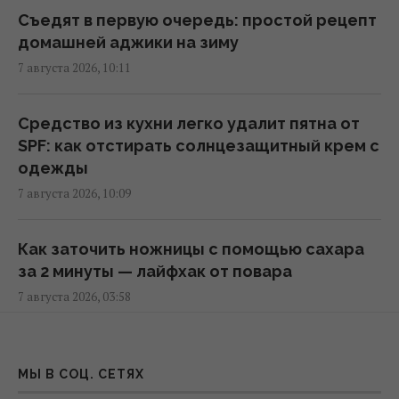
Муж известной украинской актрисы ушел
Съедят в первую очередь: простой рецепт
из жизни
домашней аджики на зиму
15:00 пятница, 07 августа 2026
7 августа 2026, 10:11
Под льдом Антарктиды обнаружили
Средство из кухни легко удалит пятна от
остатки "моря", исчезнувшего десятки
SPF: как отстирать солнцезащитный крем с
тысяч лет назад
одежды
14:46 пятница, 07 августа 2026
7 августа 2026, 10:09
Тест для проверки IQ со спичками, который
Как заточить ножницы с помощью сахара
с первого взгляда одолевают единицы
за 2 минуты — лайфхак от повара
14:20 пятница, 07 августа 2026
7 августа 2026, 03:58
Брат Джоли совершил каминг-аут
Опытные туристы всегда кладут в чемодан
14:17 пятница, 07 августа 2026
шапочку для душа: вот для чего она нужна
МЫ В СОЦ. СЕТЯХ