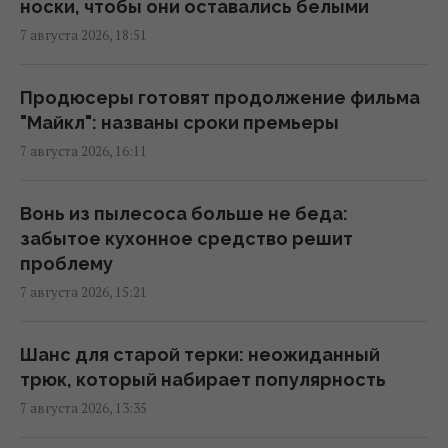
16:17 пятница, 07 августа 2026
носки, чтобы они оставались белыми
7 августа 2026, 18:51
От поддельных гидов до ИИ: названы
самые опасные мошеннические ловушки
Продюсеры готовят продолжение фильма
для туристов
"Майкл": названы сроки премьеры
15:34 пятница, 07 августа 2026
7 августа 2026, 16:11
5 самых дешевых направлений Европы для
Вонь из пылесоса больше не беда:
отдыха в 2026 году: обновленный рейтинг
забытое кухонное средство решит
15:26 пятница, 07 августа 2026
проблему
7 августа 2026, 15:21
В 1984 году Британия намеренно врезала
поезд в ядерный контейнер: зачем это
Шанс для старой терки: неожиданный
сделали
трюк, который набирает популярность
15:22 пятница, 07 августа 2026
7 августа 2026, 13:35