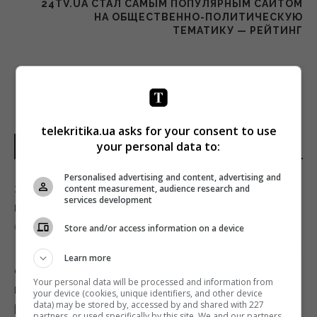
24TV.UA СТАЛ САМЫМ ПОПУЛЯРНЫМ САЙТОМ
НА ОБЩЕСТВЕННО-ПОЛИТИЧЕСКУЮ
ТЕМАТИКУ — РЕЙТИНГ
telekritika.ua asks for your consent to use
your personal data to:
НОВОСТИ ДНЯ
Personalised advertising and content, advertising and
Эксперты назвали 10 фактов о Праге,
content measurement, audience research and
services development
которые стоит знать перед поездкой
01:15 суббота, 08 августа 2026
Store and/or access information on a device
Learn more
Одна фраза мгновенно поставит на место
Your personal data will be processed and information from
высокомерного человека: психолог
your device (cookies, unique identifiers, and other device
data) may be stored by, accessed by and shared with 227
раскрыла секрет
partners, or used specifically by this site. We and our partners