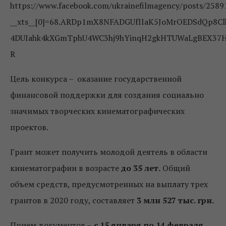
https://www.facebook.com/ukrainefilmagency/posts/258
__xts__[0]=68.ARDp1mX8NFADGUfIIaK5JoMrOEDSdQp8
4DUIahk4kXGmTphU4WC3hj9hYinqH2gkHTUWaLgBEX37Hn
R
Цель конкурса – оказание государственной
финансовой поддержки для создания социально
значимых творческих кинематографических
проектов.
Грант может получить молодой деятель в области
кинематографии в возрасте
до 35 лет.
Общий
объем средств, предусмотренных на выплату трех
грантов в 2020 году, составляет
3 млн 527 тыс. грн.
Прием документов –
с 15 января по 14 февраля