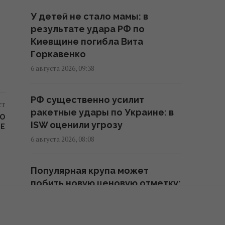
Украинец в Германии шпионил
У детей не стало мамы: в
за оборонным предприятием,
результате удара РФ по
его задержали
Киевщине погибла Вита
15:34 четверг, 06 августа 2026
Горкавенко
6 августа 2026, 09:38
Россия срочно ищет замену
своим "Искандарам": эксперт
РФ существенно усилит
указал причину
ст
ракетные удары по Украине: в
15:22 четверг, 06 августа 2026
СО
ISW оценили угрозу
ME
6 августа 2026, 08:08
Оккупанты атаковали дроном
маршрутку в Херсоне: среди
Популярная крупа может
раненых – ребенок
побить новую ценовую отметку:
15:09 четверг, 06 августа 2026
чего ждать уже в августе
5 августа 2026, 23:28
Россияне нанесли удары по