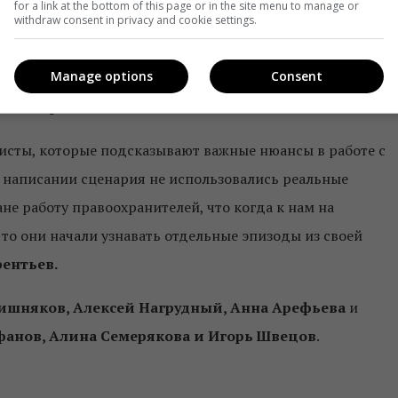
for a link at the bottom of this page or in the site menu to manage or
withdraw consent in privacy and cookie settings.
м атмосфере и детективным историям перекликается с
Manage options
Consent
а
«Спецы»
, который вышел в 2017 году. Кроме того,
сей Морозов
.
сты, которые подсказывают важные нюансы в работе с
и написании сценария не использовались реальные
не работу правоохранителей, что когда к нам на
о они начали узнавать отдельные эпизоды из своей
рентьев.
Вишняков, Алексей Нагрудный, Анна Арефьева
и
фанов, Алина Семерякова и Игорь Швецов
.