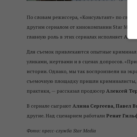
По словам режиссера, «Консультант» по свои
другим сериалом от кинокомпании Star Medi
главную роль в этих сериалах исполняет
Алек
Для съемок привлекаются опытные криминали
уликами, жертвами и в сценах допросов. «Пр
истории. Однако, мы так воспроизвели на экра
съемочную площадку пришли криминалисты, т
практики, — рассказал продюсер
Алексей Те
В сериале сыграют
Алина Сергеева, Павел 
другие. Над сценарием работали
Ренат Гиль
Фото: пресс-служба Star Media