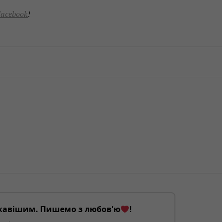
acebook
!
кавішим. Пишемо з любов'ю
!