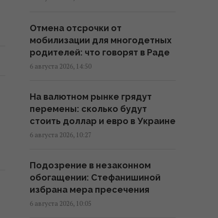
В Фонде госимущества
прогнозируют сложности с
Отмена отсрочки от
приватизацией крупных
мобилизации для многодетных
государственных активов
родителей: что говорят в Раде
15:58 четверг, 06 августа 2026
6 августа 2026, 14:50
Когда у Украины появится
На валютном рынке грядут
собственная баллистика:
перемены: сколько будут
Зеленский раскрыл сроки
стоить доллар и евро в Украине
15:45 четверг, 06 августа 2026
6 августа 2026, 10:27
В Румынии уже знают, куда РФ
Подозрение в незаконном
нанесет удар в следующий раз,
обогащении: Стефанишиной
– СМИ
избрана мера пресечения
15:40 четверг, 06 августа 2026
6 августа 2026, 10:05