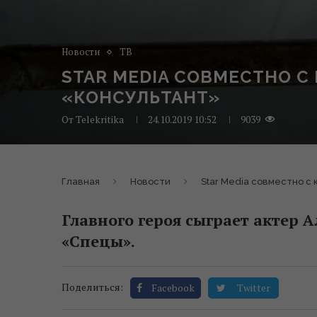
Новости
ТВ
STAR MEDIA СОВМЕСТНО С
«КОНСУЛЬТАНТ»
От
Telekritika
24.10.2019 10:52
9039
Главная
Новости
Star Media совместно с
Главного героя сыграет актер 
«Спецы».
Поделиться:
Facebook
Twitter