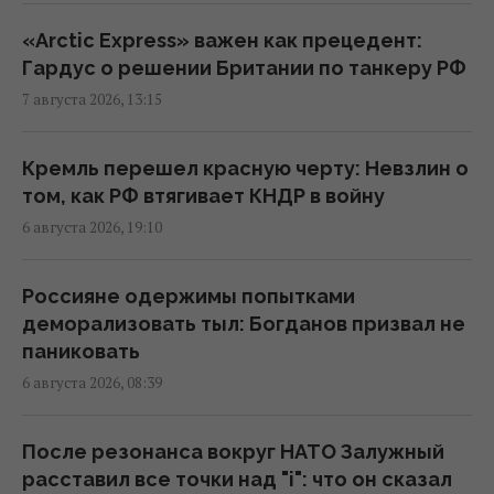
18:38 пятница, 07 августа 2026
«Arctic Express» важен как прецедент:
Гардус о решении Британии по танкеру РФ
В двух районах Киева исчез свет: в ДТЭК
7 августа 2026, 13:15
назвали причину
18:02 пятница, 07 августа 2026
Кремль перешел красную черту: Невзлин о
том, как РФ втягивает КНДР в войну
Фейковые скидки и ценовые ловушки:
6 августа 2026, 19:10
юрист раскрыл, как супермаркеты вводят
покупателей в заблуждение
Россияне одержимы попытками
17:48 пятница, 07 августа 2026
деморализовать тыл: Богданов призвал не
паниковать
Россияне массированно атаковали
6 августа 2026, 08:39
объекты "Укрнафты": уничтожено
критически важное оборудование
После резонанса вокруг НАТО Залужный
17:27 пятница, 07 августа 2026
расставил все точки над "i": что он сказал