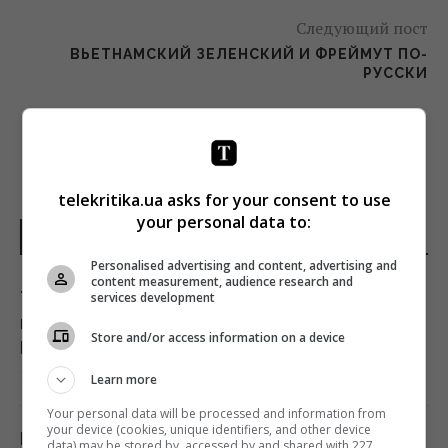
Следующий пост
ВЬЕТНАМСКИЙ ЗЕЛЕНСКИЙ И ФРЕЙМУТ ПО-
РУССКИ
telekritika.ua asks for your consent to use
your personal data to:
ПОСЛЕДНИЕ НОВОСТИ
Personalised advertising and content, advertising and
content measurement, audience research and
Турция закрыла Черное море для судов,
services development
которые шли в Россию и Украину, -
Store and/or access information on a device
Bloomberg
19:00 суббота, 08 августа 2026
Learn more
Your personal data will be processed and information from
your device (cookies, unique identifiers, and other device
Импорт сжиженного газа из России в ЕС
data) may be stored by, accessed by and shared with 227