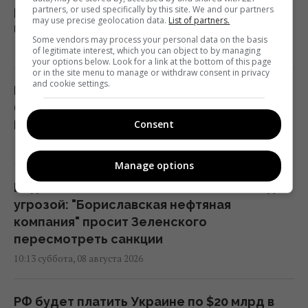
partners, or used specifically by this site. We and our partners
резко вырос: какая страна купила больше
may use precise geolocation data.
List of partners.
всего
Some vendors may process your personal data on the basis
13:44 суббота, 08 августа 2026
of legitimate interest, which you can object to by managing
your options below. Look for a link at the bottom of this page
or in the site menu to manage or withdraw consent in privacy
and cookie settings.
Новые решения Нацбанка позволят
бизнесу привлекать больше кредитов:
Consent
Пышный раскрыл детали
13:12 суббота, 08 августа 2026
Manage options
Водоснабжение Львовской области под
угрозой: "Бориславская нефтяная
компания" просит Зеленского
пересмотреть санкции
10:13 суббота, 08 августа 2026
РФ будет платить Украине по $20 млрд в