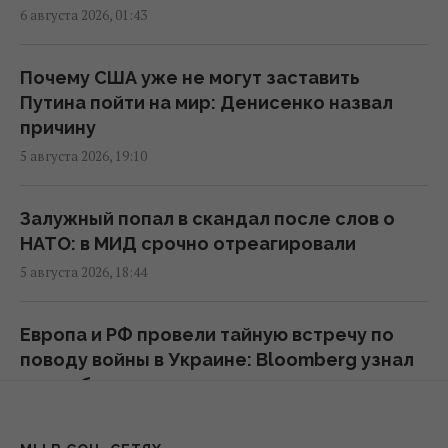
6 августа 2026, 01:43
Украинцев предупредили об обмане на
кассе: что делать, если цена в чеке выше
Почему США уже не могут заставить
ценника
Путина пойти на мир: Денисенко назвал
16:18 пятница, 07 августа 2026
причину
5 августа 2026, 19:10
Без пересмотра прайс-кэпов Украине
будет сложнее импортировать
Залужный попал в скандал после слов о
электроэнергию зимой, – Центр Разумкова
НАТО: в МИД срочно отреагировали
16:04 пятница, 07 августа 2026
5 августа 2026, 18:44
Нацбанк ужесточил гривню к евро:
Европа и РФ провели тайную встречу по
официальный курс валют на понедельник
поводу войны в Украине: Bloomberg узнал
15:56 пятница, 07 августа 2026
подробности
5 августа 2026, 12:36
Действительно ли семейная упаковка