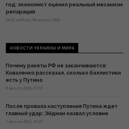
год: экономист оценил реальный механизм
репараций
04:37 суббота, 08 августа 2026
Задержка до 10 часов: из-за обстрелов
ряд поездов курсирует с задержками
НОВОСТИ УКРАИНЫ И МИРА
19:06 пятница, 07 августа 2026
Почему ракеты РФ не заканчиваются:
Вперед в прошлое: из-за войны небольшие
Коваленко рассказал, сколько баллистики
магазины заменят супермаркеты, –
есть у Путина
эксперт
8 августа 2026, 19:10
18:42 пятница, 07 августа 2026
После провала наступления Путина ждет
Рынок "лихорадит": квадратные метры в
главный удар: Эйдман назвал условие
новостройках дорожают, несмотря на
7 августа 2026, 19:10
падение спроса