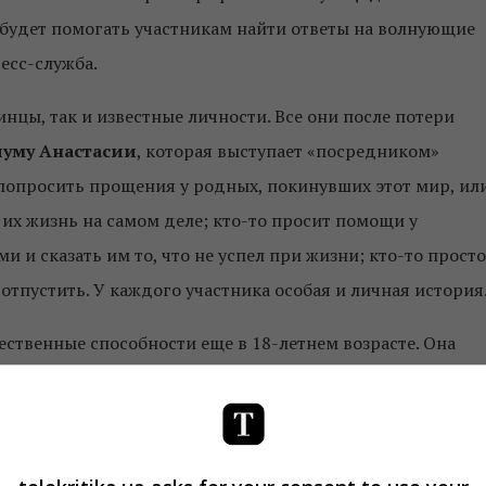
м будет помогать участникам найти ответы на волнующие
есс-служба.
цы, так и известные личности. Все они после потери
уму Анастасии
, которая выступает «посредником»
попросить прощения у родных, покинувших этот мир, ил
 их жизнь на самом деле; кто-то просит помощи у
 и сказать им то, что не успел при жизни; кто-то просто
 отпустить. У каждого участника особая и личная история
ественные способности еще в 18-летнем возрасте. Она
 помощи. Однажды, приехав на вызов к мужчине, у
е увидела, как душа покидает тело. С того дня она видит
 Несмотря на особую сферу деятельности, медиум ведет
мама троих детей.