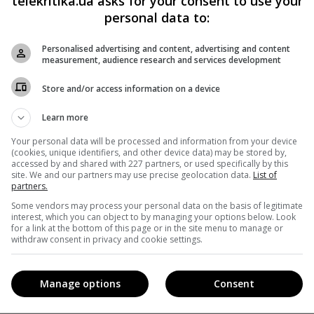
telekritika.ua asks for your consent to use your
personal data to:
ется уживаться со своим особым даром — смотрите на
Personalised advertising and content, advertising and content
00.
measurement, audience research and services development
ималась
студия «Пилот»
.
Store and/or access information on a device
Learn more
Your personal data will be processed and information from your device
(cookies, unique identifiers, and other device data) may be stored by,
Facebook
!
accessed by and shared with 227 partners, or used specifically by this
site. We and our partners may use precise geolocation data.
List of
partners.
Some vendors may process your personal data on the basis of legitimate
interest, which you can object to by managing your options below. Look
for a link at the bottom of this page or in the site menu to manage or
withdraw consent in privacy and cookie settings.
Manage options
Consent