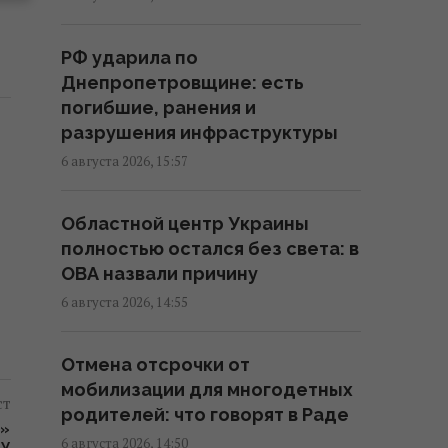
на концерт The Weeknd
13:42 четверг, 06 августа 2026
РФ ударила по
Днепропетровщине: есть
Контролируя судебные
погибшие, ранения и
институты, активисты
разрушения инфраструктуры
выстраивают собственную
6 августа 2026, 15:57
систему влияния и становятся
отдельной ветвью власти, –
Областной центр Украины
нардеп Власенко
полностью остался без света: в
13:03 четверг, 06 августа 2026
ОВА назвали причину
6 августа 2026, 14:55
Маскируют под работу, брак и
лечение: глава Нацполиции о
Отмена отсрочки от
новых схемах торговли людьми
мобилизации для многодетных
12:52 четверг, 06 августа 2026
ст
родителей: что говорят в Раде
Р»
6 августа 2026, 14:50