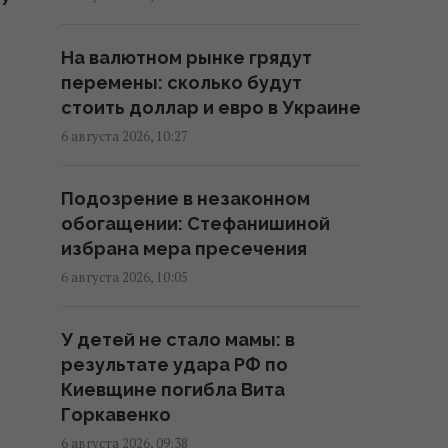
КУ
Стефанишину подозревают в
незаконном обогащении на 13,9
На валютном рынке грядут
млн грн: в НАБУ раскрыли
перемены: сколько будут
детали
стоить доллар и евро в Украине
12:35 четверг, 06 августа 2026
6 августа 2026, 10:27
Сибига: Бьемся за каждую
Подозрение в незаконном
ракету к Patriot, консультации
обогащении: Стефанишиной
по лицензиям продолжаются
избрана мера пресечения
12:15 четверг, 06 августа 2026
6 августа 2026, 10:05
Льготы и надбавки к пенсии за
У детей не стало мамы: в
большой стаж: кому доплатят
результате удара РФ по
более 5000 гривень
Киевщине погибла Вита
12:00 четверг, 06 августа 2026
Горкавенко
6 августа 2026, 09:38