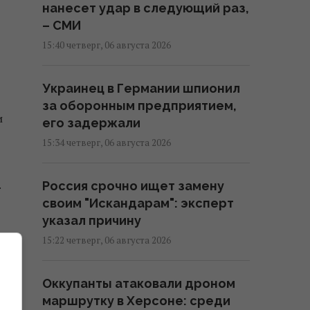
нанесет удар в следующий раз,
– СМИ
15:40 четверг, 06 августа 2026
Украинец в Германии шпионил
за оборонным предприятием,
и
его задержали
15:34 четверг, 06 августа 2026
.
Россия срочно ищет замену
своим "Искандарам": эксперт
указал причину
15:22 четверг, 06 августа 2026
Оккупанты атаковали дроном
маршрутку в Херсоне: среди