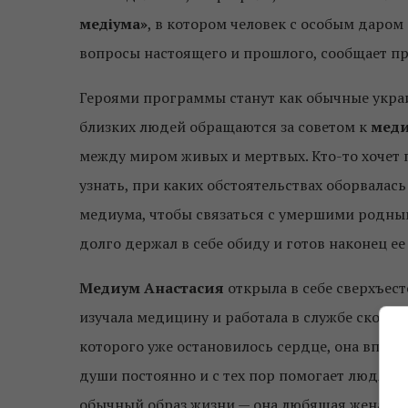
медіума»
, в котором человек с особым даро
вопросы настоящего и прошлого, сообщает пр
Героями программы станут как обычные украин
близких людей обращаются за советом к
меди
между миром живых и мертвых. Кто-то хочет 
узнать, при каких обстоятельствах оборвалась
медиума, чтобы связаться с умершими родными
долго держал в себе обиду и готов наконец ее
Медиум Анастасия
открыла в себе сверхъест
изучала медицину и работала в службе скорой
которого уже остановилось сердце, она впервы
души постоянно и с тех пор помогает людям.
обычный образ жизни — она ​​любящая жена и 