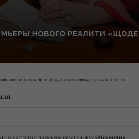
РЕМЬЕРЫ НОВОГО РЕАЛИТИ «ЩОДЕ
емьеры нового реалити «Щоденник медіума» на канале «1+1»
аля.
«1+1»
состоится премьера реалити-шоу
«Щоденник