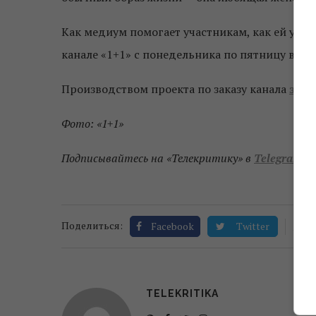
Как медиум помогает участникам, как ей уда
канале «1+1» с понедельника по пятницу в 17:
Производством проекта по заказу канала
зан
Фото: «1+1»
Подписывайтесь на «Телекритику» в
Telegram
и
1
Поделиться:
Facebook
Twitter
TELEKRITIKA