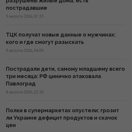
разрушены жилые дома, есть
пострадавшие
Скрытая мобилизация и манипуляции:
9 августа 2026, 07:23
Зеленский раскрыл дальнейшие планы
Путина
20:50 суббота, 08 августа 2026
ТЦК получат новые данные о мужчинах:
кого и где смогут разыскать
9 августа 2026, 04:09
Маск не разрешил Украине использовать
Starlink для ударов по России, - The Atlantic
19:19 суббота, 08 августа 2026
Пострадали дети, самому младшему всего
три месяца: РФ цинично атаковала
Павлоград
Пессимизм вернулся в Украину: аналитик
8 августа 2026, 22:34
предостерег от ошибочного взгляда на
войну
18:43 суббота, 08 августа 2026
Полки в супермаркетах опустели: грозит
ли Украине дефицит продуктов и скачок
цен
"Молимся, когда везем пациента": медики