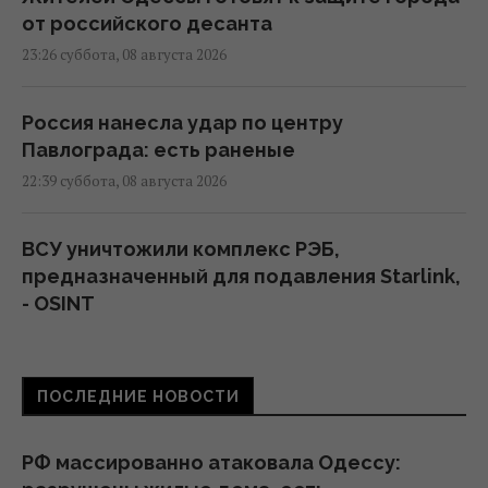
от российского десанта
23:26 суббота, 08 августа 2026
Россия нанесла удар по центру
Павлограда: есть раненые
22:39 суббота, 08 августа 2026
ВСУ уничтожили комплекс РЭБ,
предназначенный для подавления Starlink,
- OSINT
22:16 суббота, 08 августа 2026
ПОСЛЕДНИЕ НОВОСТИ
Путин стянул в Москву ПВО со всей России,
но потери все равно огромны, – Зеленский
21:04 суббота, 08 августа 2026
РФ массированно атаковала Одессу: