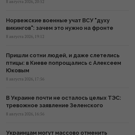
8 августа 2026, 20:52
рассказали BBC об охоте российских
дронов
18:35 суббота, 08 августа 2026
Норвежские военные учат ВСУ "духу
викингов": зачем это нужно на фронте
8 августа 2026, 19:12
К 2030 году в Украине станет на треть
меньше первоклассников: эксперт
рассказала о рисках
Пришли сотни людей, и даже слетелись
16:46 суббота, 08 августа 2026
птицы: в Киеве попрощались с Алексеем
Юковым
8 августа 2026, 17:56
Россия готовит мощный удар по
энергетике Киева до 24 августа, -
мониторы
В Украине почти не осталось целых ТЭС:
16:43 суббота, 08 августа 2026
тревожное заявление Зеленского
8 августа 2026, 16:56
На Херсонщине россиянам приказали
начать "свободную охоту" на
Украинцам могут массово отменить