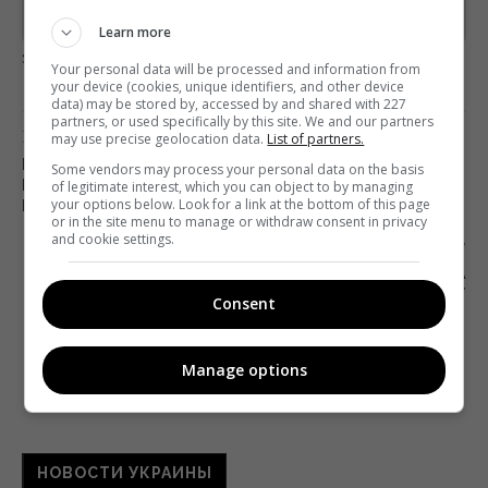
Предоставлено SendPulse
Learn more
загрузка...
Your personal data will be processed and information from
your device (cookies, unique identifiers, and other device
data) may be stored by, accessed by and shared with 227
partners, or used specifically by this site. We and our partners
Предыдущий пост
may use precise geolocation data.
List of partners.
ПАКЕТ ЗАКОНОПРОЕКТОВ ПО ПОДДЕРЖКЕ
Some vendors may process your personal data on the basis
КУЛЬТУРЫ И КРЕАТИВНЫХ ИНДУСТРИЙ
of legitimate interest, which you can object to by managing
your options below. Look for a link at the bottom of this page
ПОДАН В РАДУ
or in the site menu to manage or withdraw consent in privacy
and cookie settings.
Следующий пост
«СОЮЗМУЛЬТФИЛЬМ» НАЧИНАЕТ БОРЬБУ ЗА
ЧЕБУРАШКУ
Consent
Manage options
НОВОСТИ УКРАИНЫ