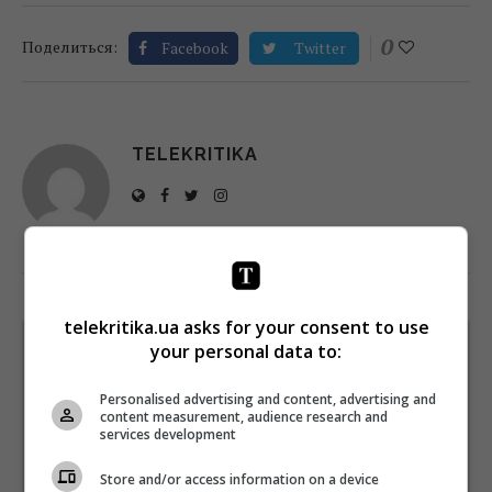
0
Поделиться:
Facebook
Twitter
TELEKRITIKA
telekritika.ua asks for your consent to use
your personal data to:
Щотижневий лист з найцікавішим.
Пишемо з любов'ю
!
Personalised advertising and content, advertising and
Підпишіться ще раз, якщо не отримуєте від нас листи
content measurement, audience research and
services development
*
Підписатись→
Store and/or access information on a device