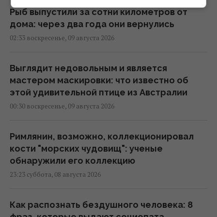
Рыб выпустили за сотни километров от
дома: через два года они вернулись
02:33 воскресенье, 09 августа 2026
Выглядит недовольным и является
мастером маскировки: что известно об
этой удивительной птице из Австралии
00:30 воскресенье, 09 августа 2026
Римлянин, возможно, коллекционировал
кости "морских чудовищ": ученые
обнаружили его коллекцию
23:23 суббота, 08 августа 2026
Как распознать бездушного человека: 8
фраз, которые выдают социопата