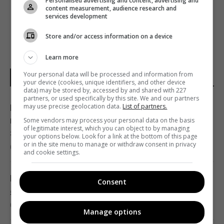
Personalised advertising and content, advertising and
content measurement, audience research and
services development
Store and/or access information on a device
Learn more
Your personal data will be processed and information from
НОВОСТИ ДНЯ
your device (cookies, unique identifiers, and other device
data) may be stored by, accessed by and shared with 227
partners, or used specifically by this site. We and our partners
may use precise geolocation data.
List of partners.
Какой чай лучше всего способствует
поддержанию здоровья печени: ответ
Some vendors may process your personal data on the basis
of legitimate interest, which you can object to by managing
экспертов
your options below. Look for a link at the bottom of this page
or in the site menu to manage or withdraw consent in privacy
05:35 воскресенье, 09 августа 2026
and cookie settings.
На виноградниках в США установили более
Consent
500 домиков для сов: результат удивил
03:30 воскресенье, 09 августа 2026
Manage options