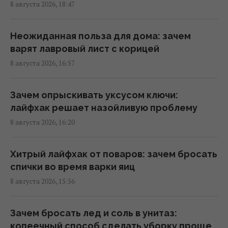
8 августа 2026, 18:47
Названа самая сильная разведка Европы, и
это не ГУР
19:57 суббота, 08 августа 2026
Неожиданная польза для дома: зачем
варят лавровый лист с корицей
8 августа 2026, 16:57
Что произойдет, если самый секретный
самолет США упадет у врага: план на
самый плохой сценарий
Зачем опрыскивать уксусом ключи:
18:21 суббота, 08 августа 2026
лайфхак решает назойливую проблему
8 августа 2026, 16:20
Один трагический случай заставил
мужчину похудеть на 25 кг за полгода, –
Хитрый лайфхак от поваров: зачем бросать
The Mirror
спички во время варки яиц
17:26 суббота, 08 августа 2026
8 августа 2026, 15:56
Овцы и осел спасли солнечную
Зачем бросать лед и соль в унитаз:
электростанцию в США: им поручили
копеечный способ сделать уборку проще