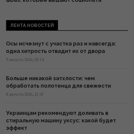
22:19 суббота, 08 августа 2026
ЛЕНТА НОВОСТЕЙ
Известный американский актёр обратился
к Путину на фоне ударов по Украине
21:43 суббота, 08 августа 2026
Осы исчезнут с участка раз и навсегда:
одна хитрость отвадит их от двора
9 августа 2026, 02:14
В СССР создали систему "судного дня",
которая до сих пор может уничтожить
человечество
Больше никакой затхлости: чем
21:18 суббота, 08 августа 2026
обработать полотенца для свежести
8 августа 2026, 21:47
"Взрываются" из-за каждой мелочи: 9
проблем людей, которых легко разозлить
Украинцам рекомендуют доливать в
20:12 суббота, 08 августа 2026
стиральную машину уксус: какой будет
эффект