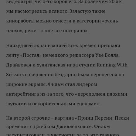
видеоигры, чего-то хорошего. За более чем 20 лет
мы насмотрелись всякого. Зачастую такие
киноработы можно отнести к категории «очень
плохо», реже – к «не все потеряно».
Наихудшей экранизацией всех времен признали
ленту «Постал» немецкого режиссера Уве Болла.
Драйвовая и хулиганская игра студии Running With
Scissors совершенно бездарно была перенесена на
широкие экраны. Фильм стал лидером
антирейтинга из-за того, что «переполнен плохими
шутками и оскорбительными сценами».
На второй строчке – картина «Принц Персии: Пески
времени» с Джейком Джилленхолом. Фильм
раскритиковали, в частности, за то, что главную