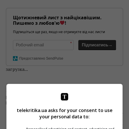
Щотижневий лист з найцікавішим.
Пишемо з любов'ю
!
Підпишіться ще раз, якщо не отримуєте від нас листи
*
Підписатись→
Предоставлено SendPulse
загрузка...
Предыдущий пост
МАМУ КОЛЯНА ИЗ «РЕАЛЬНЫХ ПАЦАНОВ» НЕ
НА ШУТКУ РАЗОЗЛИЛИ
telekritika.ua asks for your consent to use
Следующий пост
your personal data to:
СЕРИАЛ ДЭННИ БОЙЛА МОЖЕТ ПРИНЕСТИ
ПРОБЛЕМЫ КОМПАНИИ FX