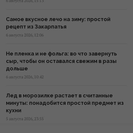
6 августа 2026, 15:13
Укрепляет кости и нервную систему:
Самое вкусное лечо на зиму: простой
диетологи назвали продукт №1 по
рецепт из Закарпатья
содержанию кальция
6 августа 2026, 12:06
16:54 четверг, 06 августа 2026
Не пленка и не фольга: во что завернуть
В Италии из-за жары
сыр, чтобы он оставался свежим в разы
достопримечательности будут работать
дольше
дольше: какой новый график работы
6 августа 2026, 10:42
16:50 четверг, 06 августа 2026
Лед в морозилке растает в считанные
Этот фильм 2010 года признали
минуты: понадобится простой предмет из
величайшим психологическим боевиком в
кухни
истории кино
5 августа 2026, 23:55
16:32 четверг, 06 августа 2026