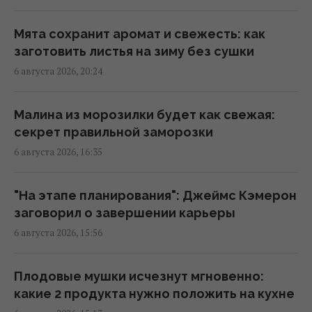
2000-х впервые раскрыла, почему исчезла
со сцены
Мята сохранит аромат и свежесть: как
18:42 четверг, 06 августа 2026
заготовить листья на зиму без сушки
6 августа 2026, 20:24
Не Кировоград и не Елисаветград: как
назывался Кропивницкий изначально
Малина из морозилки будет как свежая:
17:15 четверг, 06 августа 2026
секрет правильной заморозки
6 августа 2026, 16:35
В Италии из-за жары популярные
достопримечательности будут работать
"На этапе планирования": Джеймс Кэмерон
дольше: новый график
заговорил о завершении карьеры
17:13 четверг, 06 августа 2026
6 августа 2026, 15:56
7 августа: церковный праздник сегодня,
Плодовые мушки исчезнут мгновенно:
кому нельзя много работать в этот день
какие 2 продукта нужно положить на кухне
17:10 четверг, 06 августа 2026