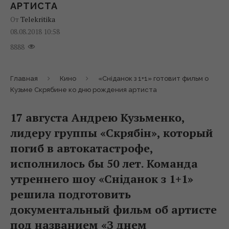
АРТИСТА
От
Telekritika
08.08.2018 10:58
8888
Главная
Кино
«Сніданок з 1+1» готовит фильм о
Кузьме Скрябине ко дню рождения артиста
17 августа Андрею Кузьменко,
лидеру группы «Скрябін», который
погиб в автокатастрофе,
исполнилось бы 50 лет. Команда
утреннего шоу «Сніданок з 1+1»
решила подготовить
документальный фильм об артисте
под названием «З днем