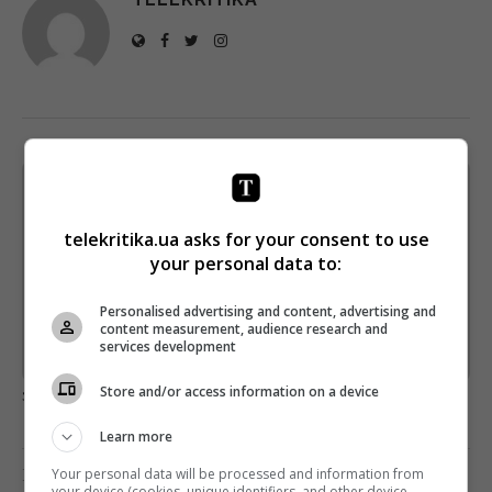
Щотижневий лист з найцікавішим.
Пишемо з любов'ю
!
telekritika.ua asks for your consent to use
Підпишіться ще раз, якщо не отримуєте від нас листи
your personal data to:
*
Підписатись→
Personalised advertising and content, advertising and
content measurement, audience research and
services development
Предоставлено SendPulse
Store and/or access information on a device
загрузка...
Learn more
Предыдущий пост
Your personal data will be processed and information from
your device (cookies, unique identifiers, and other device