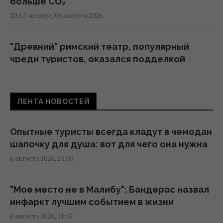
больше CO₂
20:52 четверг, 06 августа 2026
"Древний" римский театр, популярный
чреди туристов, оказался подделкой
20:49 четверг, 06 августа 2026
ЛЕНТА НОВОСТЕЙ
Никитюк с годовалым сыном укатила на
отдых в горы и нарвалась на хейт
19:57 четверг, 06 августа 2026
Опытные туристы всегда кладут в чемодан
шапочку для душа: вот для чего она нужна
6 августа 2026, 23:03
Песня, которая вдохновляет: как
определить по дате рождения
19:54 четверг, 06 августа 2026
"Мое место не в Малибу": Бандерас назвал
инфаркт лучшим событием в жизни
6 августа 2026, 21:47
Встреча с "ведьмой" изменила все: звезда