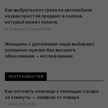
Как выбраться из грязи на автомобиле:
назван простой предмет в салоне,
который может помочь
01:23 пятница, 07 августа 2026
Женщины с дипломами чаще выбирают
успешных мужчин без высшего
образования, – исследование
23:24 четверг, 06 августа 2026
ЛЕНТА НОВОСТЕЙ
Миф развенчан: сколько на самом деле
могут работать ядерные реакторы
22:12 четверг, 06 августа 2026
Как заточить ножницы с помощью сахара
за 2 минуты — лайфхак от повара
7 августа 2026, 03:58
Анчоусы или сардины: какая рыба