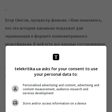
_
Егор Олесов, продюсер фильма: «Нам показалось,
что эта история идеально подходит для
экранизации в формате полнометражного
мультфильма. В ней есть все важные составляющие
– Киевская Русь, киевский князь, Киев, а еще
любовь, юмор, приключения, захватывающий
сюжет и яркие персонажи. Это не исторический
telekritika.ua asks for your consent to use
your personal data to:
фильм и уж конечно не прямая экранизация
Пушкина. Мы существенно отошли от
Personalised advertising and content, advertising and
content measurement, audience research and
первоисточника, добавили новых героев, много
services development
юмора и приключений, ведь это в первую очередь
Store and/or access information on a device
семейный мультфильм, а, значит, он должен быть