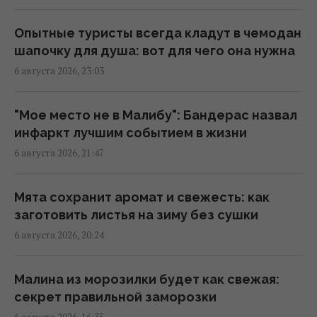
полезнее
21:47 четверг, 06 августа 2026
Опытные туристы всегда кладут в чемодан
шапочку для душа: вот для чего она нужна
6 августа 2026, 23:03
Китай окружил пустыню деревьями: спустя
несколько лет она начала поглощать
больше CO₂
"Мое место не в Малибу": Бандерас назвал
20:52 четверг, 06 августа 2026
инфаркт лучшим событием в жизни
6 августа 2026, 21:47
"Древний" римский театр, популярный
чреди туристов, оказался подделкой
Мята сохранит аромат и свежесть: как
20:49 четверг, 06 августа 2026
заготовить листья на зиму без сушки
6 августа 2026, 20:24
Никитюк с годовалым сыном укатила на
отдых в горы и нарвалась на хейт
Малина из морозилки будет как свежая:
19:57 четверг, 06 августа 2026
секрет правильной заморозки