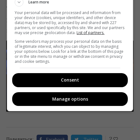
Learn more
добрым, веселым и очень динамичным!»
Your personal data will be processed and information from
your device (cookies, unique identifiers, and other device
Напомним, что на «Новом канале» премьера
data) may be stored by, accessed by and shared with 227
partners, or used specifically by this site. We and our partners
мультфильма состоится уже в эту субботу в 19:00.
may use precise geolocation data.
List of partners.
Some vendors may process your personal data on the basis
of legitimate interest, which you can object to by managing
your options below. Look for a link at the bottom of this page
or in the site menu to manage or withdraw consent in privacy
and cookie settings.
Consent
Manage options
2
Поделиться:
Facebook
Twitter