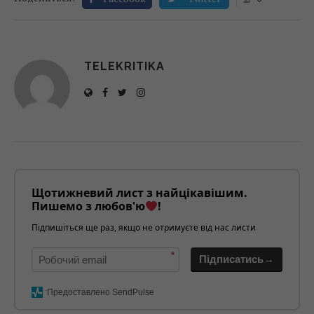
TELEKRITIKA
Щотижневий лист з найцікавішим.
Пишемо з любов'ю
!
Підпишіться ще раз, якщо не отримуєте від нас листи
*
Підписатись→
Предоставлено SendPulse