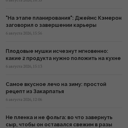
6 августа 2026, 16:35
Песня, которая вдохновляет: как
определить по дате рождения
"На этапе планирования": Джеймс Кэмерон
19:54 четверг, 06 августа 2026
заговорил о завершении карьеры
6 августа 2026, 15:56
Встреча с "ведьмой" изменила все: звезда
2000-х впервые раскрыла, почему исчезла
Плодовые мушки исчезнут мгновенно:
со сцены
какие 2 продукта нужно положить на кухне
18:42 четверг, 06 августа 2026
6 августа 2026, 15:13
Не Кировоград и не Елисаветград: как
Самое вкусное лечо на зиму: простой
назывался Кропивницкий изначально
рецепт из Закарпатья
17:15 четверг, 06 августа 2026
6 августа 2026, 12:06
В Италии из-за жары популярные
Не пленка и не фольга: во что завернуть
достопримечательности будут работать
сыр, чтобы он оставался свежим в разы