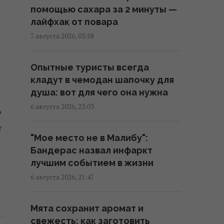
помощью сахара за 2 минуты —
05:24 суббота, 08 августа 2026
лайфхак от повара
7 августа 2026, 03:58
Поколение 1960–1980-х видит,
как молодежь выбрасывает их
Опытные туристы всегда
ценности на свалку
кладут в чемодан шапочку для
04:22 суббота, 08 августа 2026
душа: вот для чего она нужна
6 августа 2026, 23:03
о
Солнечная электростанция
т
перегородила привычные
"Мое место не в Малибу":
маршруты животных: они
Бандерас назвал инфаркт
нашли выход
лучшим событием в жизни
02:18 суббота, 08 августа 2026
6 августа 2026, 21:47
Эксперты назвали 10 фактов о
Мята сохранит аромат и
Праге, которые стоит знать
свежесть: как заготовить
перед поездкой