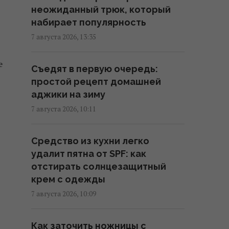
неожиданный трюк, который
календарь на август 2026
набирает популярность
07:30 суббота, 08 августа 2026
7 августа 2026, 13:35
8 августа: церковный праздник
е
Съедят в первую очередь:
сегодня, что нужно сделать,
простой рецепт домашней
чтобы исполнилось желание
аджики на зиму
06:30 суббота, 08 августа 2026
7 августа 2026, 10:11
Поражают воображение: какие
Средство из кухни легко
самые большие организмы на
удалит пятна от SPF: как
планете
отстирать солнцезащитный
06:27 суббота, 08 августа 2026
крем с одежды
7 августа 2026, 10:09
Пчелы ориентируются не
только по солнцу и запаху: у них
Как заточить ножницы с
обнаружили еще один "компас"