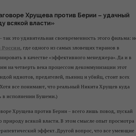
аговоре Хрущева против Берии – удачный
у всякой власти»
 так это удивительная своевременность этого фильма: н
в России
, где одного из самых зловещих тиранов в
нировать в качестве «эффективного менеджера». Да и в
им на четверть века процессом декоммунизации этот
ндой идиотов, предателей, пьяниц и убийц, стоит всех
(Хотя все понимают, что реальный Никита Хрущев куда
ь в исполнении Бушеми.)
воре Хрущева против Берии – всего лишь повод, пускай
ю природу всякой власти. В этом смысле опыт просмотра
рапевтический эффект. Другой вопрос, что все умеющие