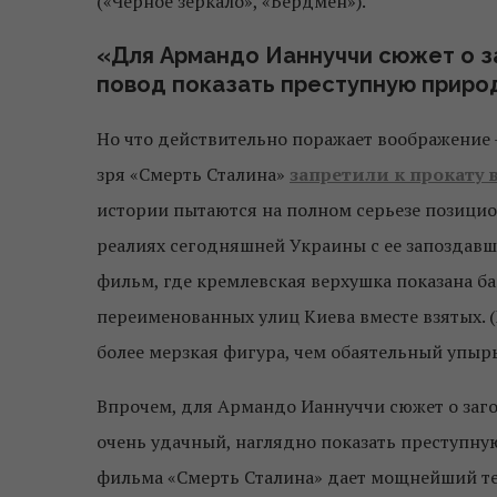
(«Черное зеркало», «Бердмен»).
«Для Армандо Ианнуччи сюжет о з
повод показать преступную природ
Но что действительно поражает воображение –
зря «Смерть Сталина»
запретили к прокату 
истории пытаются на полном серьезе позицио
реалиях сегодняшней Украины с ее запоздавш
фильм, где кремлевская верхушка показана ба
переименованных улиц Киева вместе взятых. 
более мерзкая фигура, чем обаятельный упыр
Впрочем, для Армандо Ианнуччи сюжет о заго
очень удачный, наглядно показать преступну
фильма «Смерть Сталина» дает мощнейший те