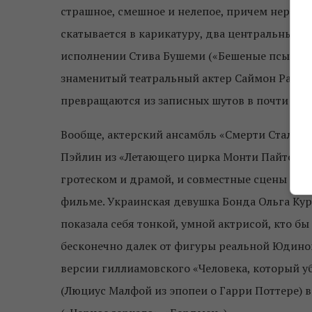
страшное, смешное и нелепое, причем нередк
скатывается в карикатуру, два центральных п
исполнении Стива Бушеми («Бешеные псы», «П
знаменитый театральный актер Саймон Рассел 
превращаются из записных шутов в почти тра
Вообще, актерский ансамбль «Смерти Сталина»
Пэйлин из «Летающего цирка Монти Пайтон» в
гротеском и драмой, и совместные сцены Пэй
фильме. Украинская девушка Бонда Ольга Ку
показала себя тонкой, умной актрисой, кто бы
бесконечно далек от фигуры реальной Юдиной
версии гиллиамовского «Человека, который у
(Люциус Малфой из эпопеи о Гарри Поттере) 