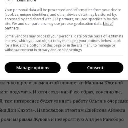
Learn more
о в пределах одной сцены. И хотя фильм периодически
Your personal data will be processed and information from your device
ерсонажа – насмерть схлестнувшиеся за власть Хрущев в
(cookies, unique identifiers, and other device data) may be stored by,
accessed by and shared with 227 partners, or used specifically by this
одпольная империя») и Берия, которого изобразил
site. We and our partners may use precise geolocation data.
List of
partners.
Бил, в чьем активе роли Наполеона и Черчилля, к финал
Some vendors may process your personal data on the basis of legitimate
гические фигуры.
interest, which you can object to by managing your options below. Look
for a link at the bottom of this page or in the site menu to manage or
withdraw consent in privacy and cookie settings.
 – это отдельная тема для разговора. Великий Майкл
 роли Молотова очень тонко балансирует на грани межд
Manage options
Consent
лина, Бушеми и Била кажутся едва ли не лучшими в
риленко в роли знаменитой пианистки Марины Юдиной
 мог подумать. И хотя созданный ею образ, конечно же,
, тем интереснее будет увидеть работу Ольги в очередн
бил Дон Кихота». Напоследок отметим Джейсона Айзекса
в роли маршала Жукова и невероятную Андреа Райсборо