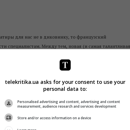
атиры для нас не в диковинку, то французский
ти специалистам. Между тем, новая (и самая талантлива
уччи, фильм «Смерть Сталина» – это экранизация
Робина, который вышел в издательстве Dargaud еще в 20
 найти в сети: это
очень смешной и талантливый
telekritika.ua asks for your consent to use your
 описывает перипетии борьбы за власть в Кремле на
personal data to:
ождя всех народов и его похоронами. (Одна из немноги
 которую позволили себе авторы.)
Personalised advertising and content, advertising and content
measurement, audience research and services development
стала стилеобразующей для фильма Ианнуччи. Мало того,
Store and/or access information on a device
алина» обрела нужную интонацию. Здесь легко сочетаетс