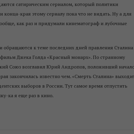
даются сатирическим сериалом, который политики
и конца-края этому сериалу пока что не видать. Ну а для
 вообще, как раз и придумали кинематограф и лубочные
и обращаются к теме последних дней правления Сталина
лефильм Джека Голда «Красный монарх». По странному
тский Союз возглавил Юрий Андропов, положивший начал
рая закончилась известно чем. «Смерть Сталина» выходи
дентских выборов в России. Тут самое время отпустить
у-ка я еще раз в кино.