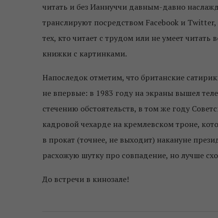
читать и без Ианнуччи давным-давно наслаж
транслируют посредством Facebook и Twitter, 
тех, кто читает с трудом или не умеет читать
книжки с картинками.
Напоследок отметим, что британские сатирик
не впервые: в 1983 году на экраны вышел те
стечению обстоятельств, в том же году Сове
кадровой чехарде на кремлевском троне, кото
в прокат (точнее, не выходит) накануне прези
расхожую шутку про совпадение, но лучше схож
До встречи в кинозале!