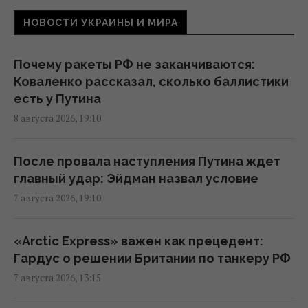
репараций
НОВОСТИ УКРАИНЫ И МИРА
04:37 суббота, 08 августа 2026
Почему ракеты РФ не заканчиваются:
Задержка до 10 часов: из-за обстрелов
Коваленко рассказал, сколько баллистики
ряд поездов курсирует с задержками
есть у Путина
19:06 пятница, 07 августа 2026
8 августа 2026, 19:10
Вперед в прошлое: из-за войны небольшие
После провала наступления Путина ждет
магазины заменят супермаркеты, –
главный удар: Эйдман назвал условие
эксперт
7 августа 2026, 19:10
18:42 пятница, 07 августа 2026
«Arctic Express» важен как прецедент:
Рынок "лихорадит": квадратные метры в
Гардус о решении Британии по танкеру РФ
новостройках дорожают, несмотря на
7 августа 2026, 13:15
падение спроса