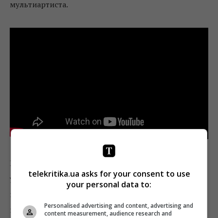
мультиартиста.
Голос
Кристины Сквирской,
кажется, еще не раз
telekritika.ua asks for your consent to use
удивит зрителей
«Голоса»
. Примечательно, что
your personal data to:
исполнительница никогда ранее в жизни не стояла
Personalised advertising and content, advertising and
на сцене. Когда-то неуверенная в себе девушка
content measurement, audience research and