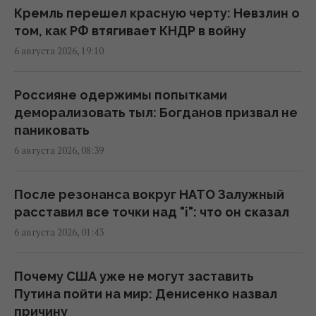
18:38 пятница, 07 августа 2026
Кремль перешел красную черту: Невзлин о
том, как РФ втягивает КНДР в войну
В двух районах Киева исчез свет: в ДТЭК
6 августа 2026, 19:10
назвали причину
18:02 пятница, 07 августа 2026
Россияне одержимы попытками
деморализовать тыл: Богданов призвал не
Фейковые скидки и ценовые ловушки:
паниковать
юрист раскрыл, как супермаркеты вводят
6 августа 2026, 08:39
покупателей в заблуждение
17:48 пятница, 07 августа 2026
После резонанса вокруг НАТО Залужный
расставил все точки над "i": что он сказал
Россияне массированно атаковали
6 августа 2026, 01:43
объекты "Укрнафты": уничтожено
критически важное оборудование
Почему США уже не могут заставить
17:27 пятница, 07 августа 2026
Путина пойти на мир: Денисенко назвал
причину