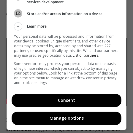
services development
просто покорила Монатика. Тренер сказал, что если
бы ангелы умели петь, то пели бы они, пожалуй,
Store and/or access information on a device
голосом Кристины Сквирской.
Learn more
Your personal data will be processed and information from
your device (cookies, unique identifiers, and other device
data) may be stored by, accessed by and shared with 227
partners, or used specifically by this site. We and our partners
may use precise geolocation data.
List of partners.
Some vendors may process your personal data on the basis
of legitimate interest, which you can object to by managing
your options below. Look for a link at the bottom of this page
or in the site menu to manage or withdraw consent in privacy
and cookie settings.
Consent
Manage options
Интересную интерпретацию украинского хита
«Цьомаю»
от дуэта Дзидзьо и Ольги Цибульской