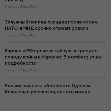
Действительно ли семейная упаковка
5 августа 2026, 19:10
выгодна: эксперты раскрыли неочевидный
нюанс
Залужный попал в скандал после слов о
15:37 пятница, 07 августа 2026
НАТО: в МИД срочно отреагировали
5 августа 2026, 18:44
"Укрзализныця" меняет маршруты ряда
поездов
Европа и РФ провели тайную встречу по
14:14 пятница, 07 августа 2026
поводу войны в Украине: Bloomberg узнал
подробности
В Украине стремительно дорожает
5 августа 2026, 12:36
аренда: Киев среди лидеров
13:51 пятница, 07 августа 2026
Россия нашла слабое место Одессы:
Коваленко рассказал, как его можно
В Украине выпустят памятную монету в
закрыть
честь Иоанна Павла II
4 августа 2026, 19:10
13:15 пятница, 07 августа 2026