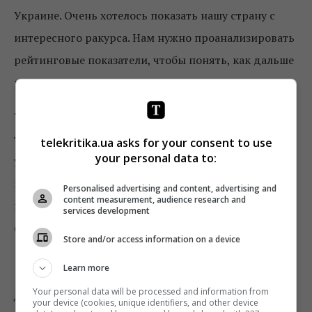
Украине. Очень хотелось показать нашу страну с
интересного ракурса. Нам нужно проанализировать
рейтинговые показатели, чтобы понять, как дальше
развивать этот проект.
То же касается и
Improve Live Show
. Кому-то какие-
то выпуски зашли, кому-то – нет. Это и не
telekritika.ua asks for your consent to use
your personal data to:
удивительно, ведь шоу строится исключительно на
импровизации. И бывает, что шутка точно в цель
Personalised advertising and content, advertising and
content measurement, audience research and
попадает, а бывает иначе. Соответственно,
services development
формируются и рейтинги – то выше, то ниже.
Store and/or access information on a device
Кто затмит пару Притула-Никитюк
Learn more
Your personal data will be processed and information from
Да, многие стебутся с того, что без Сергея Притулы
your device (cookies, unique identifiers, and other device