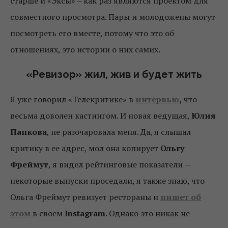
старше и «Эксы» – как раз являются проектом для
совместного просмотра. Пары и молодожены могут
посмотреть его вместе, потому что это об
отношениях, это истории о них самих.
«Ревизор» жил, жив и будет жить
Я уже говорил «Телекритике» в
интервью
,
что
весьма доволен кастингом. И новая ведущая,
Юлия
Панкова
, не разочаровала меня. Да, я слышал
критику в ее адрес, мол она копирует
Ольгу
Фреймут
, я видел рейтинговые показатели —
некоторые выпуски проседали, я также знаю, что
Ольга Фреймут ревизует рестораны и
пишет об
этом
в своем
Instagram
. Однако это никак не