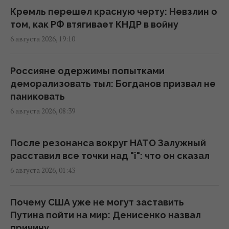
17:27 пятница, 07 августа 2026
Кремль перешел красную черту: Невзлин о
том, как РФ втягивает КНДР в войну
Украинцев предупредили об обмане на
6 августа 2026, 19:10
кассе: что делать, если цена в чеке выше
ценника
Россияне одержимы попытками
16:18 пятница, 07 августа 2026
деморализовать тыл: Богданов призвал не
паниковать
Без пересмотра прайс-кэпов Украине
6 августа 2026, 08:39
будет сложнее импортировать
электроэнергию зимой, – Центр Разумкова
После резонанса вокруг НАТО Залужный
16:04 пятница, 07 августа 2026
расставил все точки над "i": что он сказал
6 августа 2026, 01:43
Нацбанк ужесточил гривню к евро:
официальный курс валют на понедельник
Почему США уже не могут заставить
15:56 пятница, 07 августа 2026
Путина пойти на мир: Денисенко назвал
причину