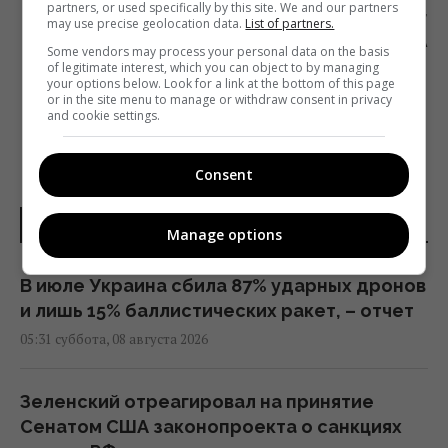
partners, or used specifically by this site. We and our partners
Следующий пост
may use precise geolocation data.
List of partners.
ТЕМНАЯ СТОРОНА ИНТЕРНЕТА НА
Some vendors may process your personal data on the basis
БЕРЛИНАЛЕ-2018
of legitimate interest, which you can object to by managing
your options below. Look for a link at the bottom of this page
or in the site menu to manage or withdraw consent in privacy
and cookie settings.
Consent
НОВОСТИ УКРАИНЫ
Manage options
В июле Украина сбила 87% ударных дронов
и лишь 15% баллистических ракет, – отчет
05:31 суббота, 08 августа 2026
Зеленский отреагировал на принятие
Сенатом США законопроекта о санкциях