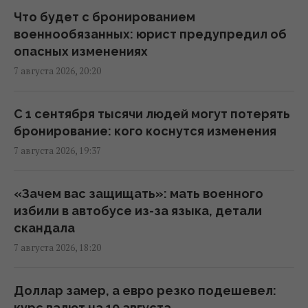
Что будет с бронированием
База ФСБ, корабли и ЗРК "Бук": Мадяр
военнообязанных: юрист предупредил об
раскрыл результаты ударов по
опасных изменениях
российским целям (видео)
7 августа 2026, 20:20
18:33 пятница, 07 августа 2026
С 1 сентября тысячи людей могут потерять
Зеленский впервые поедет с официальным
бронирование: кого коснутся изменения
визитом в Сербию: названа дата
7 августа 2026, 19:37
17:18 пятница, 07 августа 2026
«Зачем вас защищать»: мать военного
Россия ударила по футбольному стадиону
избили в автобусе из-за языка, детали
"Черноморец" в Одессе, есть раненые
скандала
(фото, видео)
7 августа 2026, 18:20
16:37 пятница, 07 августа 2026
Доллар замер, а евро резко подешевел:
Дроны уже полдня атакуют Крым: ГУР
курс валют на 10 августа