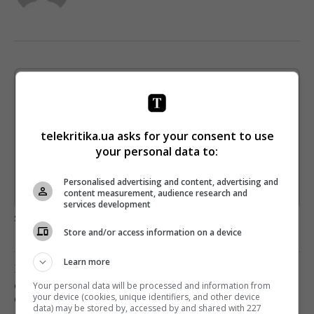
Щотижневий лист з найцікавішим.
Пишемо з любов'ю
!
Підпишіться ще раз, якщо не отримуєте від нас листи
telekritika.ua asks for your consent to use
your personal data to:
*
Підписатись→
Personalised advertising and content, advertising and
Предоставлено SendPulse
content measurement, audience research and
services development
загрузка...
Store and/or access information on a device
Learn more
Предыдущий пост
Your personal data will be processed and information from
СТИВЕН СПИЛБЕРГ РАССКАЗАЛ О СВОЕМ
your device (cookies, unique identifiers, and other device
САМОМ ТРУДНОМ СЪЕМОЧНОМ ОПЫТЕ
data) may be stored by, accessed by and shared with 227