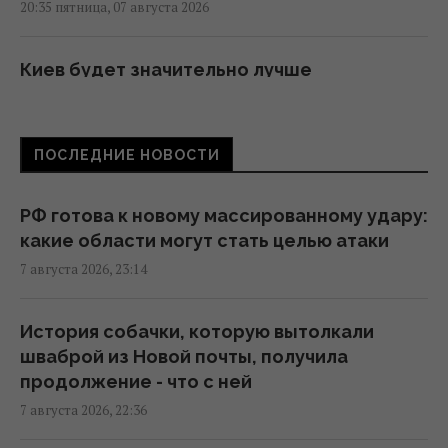
20:35 пятница, 07 августа 2026
Киев будет значительно лучше
подготовлен к зиме, но фактор обстрелов
и возможностей ПВО никто не отменял, -
Пантелеев
ПОСЛЕДНИЕ НОВОСТИ
20:01 пятница, 07 августа 2026
РФ готова к новому массированному удару:
Зеленский прибыл в Сербию: подробности
какие области могут стать целью атаки
первого официального визита
7 августа 2026, 23:14
19:52 пятница, 07 августа 2026
История собачки, которую вытолкали
Дипломатическое контрнаступление
шваброй из Новой почты, получила
Украины на Вашингтон захлебнулось, – The
продолжение - что с ней
Atlantic
7 августа 2026, 22:36
19:23 пятница, 07 августа 2026