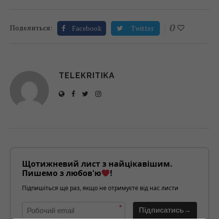
0
Поделиться:
Facebook
Twitter
TELEKRITIKA
Щотижневий лист з найцікавішим.
Пишемо з любов'ю
!
Підпишіться ще раз, якщо не отримуєте від нас листи
*
Підписатись→