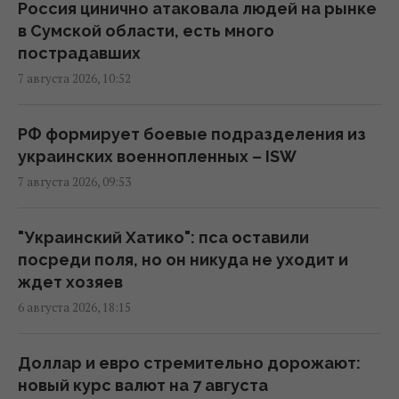
можно ставить без согласия соседей, а
Россия цинично атаковала людей на рынке
когда нельзя
в Сумской области, есть много
07:50 пятница, 07 августа 2026
пострадавших
7 августа 2026, 10:52
"Это просто сафари": жители Запорожья
рассказали Reuters об охоте российских
РФ формирует боевые подразделения из
дронов
украинских военнопленных – ISW
07:46 пятница, 07 августа 2026
7 августа 2026, 09:53
Июньский оптимизм украинцев улетучился,
"Украинский Хатико": пса оставили
перелома в войне нет, – немецкий эксперт
посреди поля, но он никуда не уходит и
05:25 пятница, 07 августа 2026
ждет хозяев
6 августа 2026, 18:15
В Генштабе ВСУ сообщили, на какую сумму
страны НАТО выделят Украине военную
Доллар и евро стремительно дорожают:
помощь
новый курс валют на 7 августа