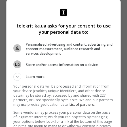
Предоставлено SendPulse
загрузка...
telekritika.ua asks for your consent to use
your personal data to:
Предыдущий пост
Personalised advertising and content, advertising and
БЕСКОРЫСТИЕ, НЕ ПРИБЫЛЬ: ПОЧЕМУ
content measurement, audience research and
СОЦИАЛЬНОЕ ПРЕДПРИНИМАТЕЛЬСТВО ТАК
services development
ВАЖНО?
Store and/or access information on a device
Следующий пост
SONY В КОПРОДУКЦИИ С ИТАЛЬЯНСКОЙ
Learn more
КОМПАНИЕЙ НАЧАЛА СЪЕМКИ МИНИСЕРИАЛА
О ЛЕОНАРДО ДА ВИНЧИ
Your personal data will be processed and information from
your device (cookies, unique identifiers, and other device
data) may be stored by, accessed by and shared with 227
partners, or used specifically by this site. We and our partners
may use precise geolocation data.
List of partners.
Some vendors may process your personal data on the basis
of legitimate interest, which you can object to by managing
your options below. Look for a link at the bottom of this page
or in the site menu to manage or withdraw consent in privacy