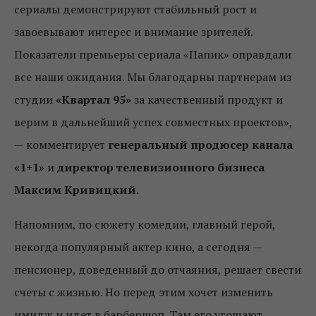
сериалы демонстрируют стабильный рост и
завоевывают интерес и внимание зрителей.
Показатели премьеры сериала «Папик» оправдали
все наши ожидания. Мы благодарны партнерам из
студии
«Квартал 95»
за качественный продукт и
верим в дальнейший успех совместных проектов»,
— комментирует
генеральный продюсер канала
«1+1»
и
директор телевизионного бизнеса
Максим Кривицкий
.
Напомним, по сюжету комедии, главный герой,
некогда популярный актер кино, а сегодня —
пенсионер, доведенный до отчаяния, решает свести
счеты с жизнью. Но перед этим хочет изменить
имидж и идет в барбершоп. Там его угощают