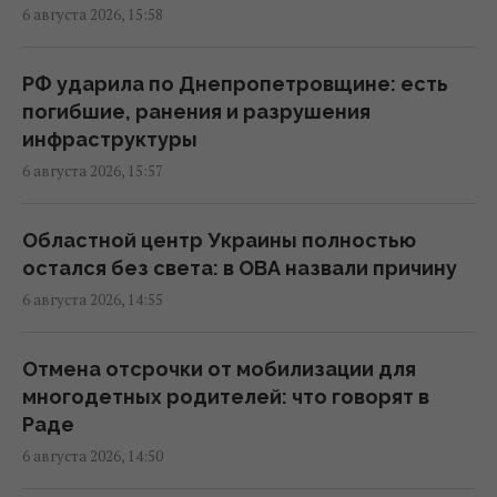
02:52 пятница, 07 августа 2026
6 августа 2026, 15:58
Корецкий объявил об увеличении
РФ ударила по Днепропетровщине: есть
заработной платы педагогов с 1 сентября
погибшие, ранения и разрушения
22:53 четверг, 06 августа 2026
инфраструктуры
6 августа 2026, 15:57
Такое оружие есть только у нескольких
стран: Зеленский о создании украинской
Областной центр Украины полностью
баллистики
остался без света: в ОВА назвали причину
22:00 четверг, 06 августа 2026
6 августа 2026, 14:55
Добраться на "ноль" становится
Отмена отсрочки от мобилизации для
практически невозможной задачей, –
многодетных родителей: что говорят в
Business Insider
Раде
20:18 четверг, 06 августа 2026
6 августа 2026, 14:50