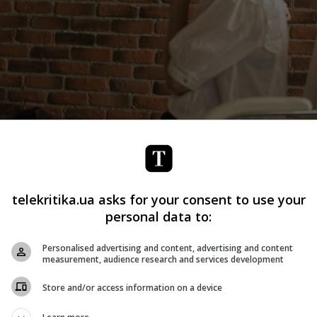
telekritika.ua asks for your consent to use your
personal data to:
к нашей беседе не зря. Потому что, на самом деле, мы не
Personalised advertising and content, advertising and content
measurement, audience research and services development
ас нет огромных запасов ископаемых и нефти, и нам
Store and/or access information on a device
 Поэтому украинский рынок охотней принимает все новое