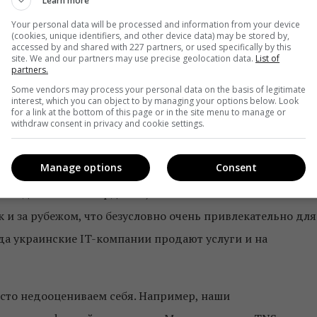
Learn more
улярными становятся совершенно неожиданные вещи, как
Your personal data will be processed and information from your device
(cookies, unique identifiers, and other device data) may be stored by,
accessed by and shared with 227 partners, or used specifically by this
site. We and our partners may use precise geolocation data.
List of
яется Google рынок в Украине? И как вы адаптируете
partners.
номических условиях? Не секрет, что мы не очень
Some vendors may process your personal data on the basis of legitimate
interest, which you can object to by managing your options below. Look
for a link at the bottom of this page or in the site menu to manage or
withdraw consent in privacy and cookie settings.
ак перспективу для роста бизнеса. Многие компании, к
Manage options
Consent
нке, но и за его пределами. Наша задача – помочь им
е находились. Мы гордимся, что многие компании
к и за рубежом, что безусловно очень привлекательно для
гда украинские IT-компании продают услуги и на
сто недооцениваем себя. Например, наши