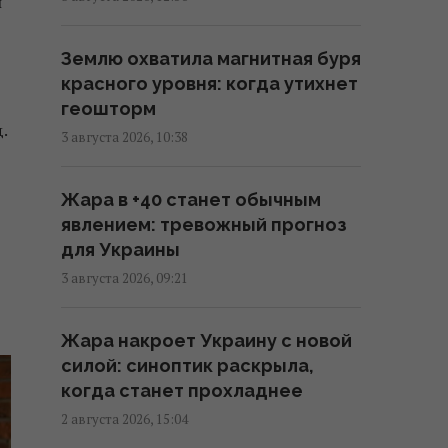
и
Украина становится для
Землю охватила магнитная буря
Европы важнее, чем США, –
красного уровня: когда утихнет
WELT
геошторм
.
14:14 среда, 05 августа 2026
3 августа 2026, 10:38
Трамп отказался передать
Жара в +40 станет обычным
Украине ракеты для Patriot, –
явлением: тревожный прогноз
FT
для Украины
12:38 среда, 05 августа 2026
3 августа 2026, 09:21
Несмотря на сомнения Трампа:
Жара накроет Украину с новой
США продолжают переговоры
силой: синоптик раскрыла,
с Украиной по Patriot, - Reuters
когда станет прохладнее
09:55 среда, 05 августа 2026
2 августа 2026, 15:04