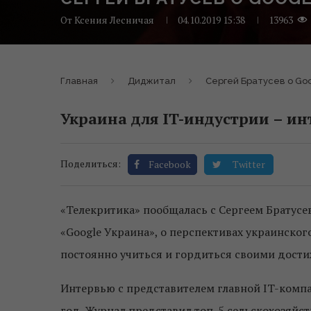
От
Ксения Лесничая
04.10.2019 15:38
13963
Главная
Диджитал
Сергей Братусев о Go
Украина для IT-индустрии – и
Поделиться:
Facebook
Twitter
«Телекритика» пообщалась с Сергеем Братус
«Google Украина»
, о перспективах украинског
постоянно учиться и гордиться своими дост
Интервью c представителем главной IT-компан
год. Журнал представил топ-5 сельскохозяйст