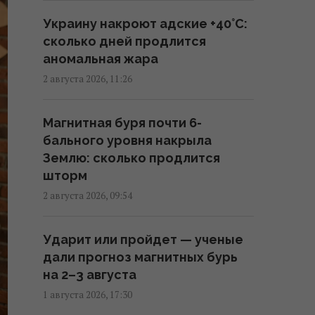
Дроны поразили крупный склад
Украину накроют адские +40°C:
Wildberries в Тульской области:
сколько дней продлится
вспыхнул пожар (видео)
аномальная жара
09:45 среда, 05 августа 2026
2 августа 2026, 11:26
Возле гольф-клуба Трампа
Магнитная буря почти 6-
задержали вооруженного
бального уровня накрыла
мужчину с "тревожными
Землю: сколько продлится
записками", – Politico
шторм
09:01 среда, 05 августа 2026
2 августа 2026, 09:54
На Дунае из-за засухи из-под
Ударит или пройдет — ученые
воды всплыли десятки
дали прогноз магнитных бурь
нацистских кораблей с
на 2–3 августа
боеприпасами
1 августа 2026, 17:30
08:20 среда, 05 августа 2026