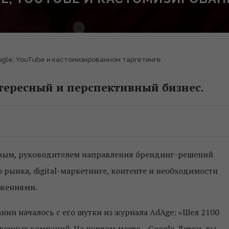
ogle, YouTube и кастомизированном таргетинге
нтересный и перспективный бизнес.
евым,
руководителем направления брендинг-решений
о рынка, digital-маркетинге, контенте и необходимости
ижениями.
ии началось с его шутки из журнала AdAge: «
Шел 2100
венных компаний. На первом месте – Google. Детки, вы