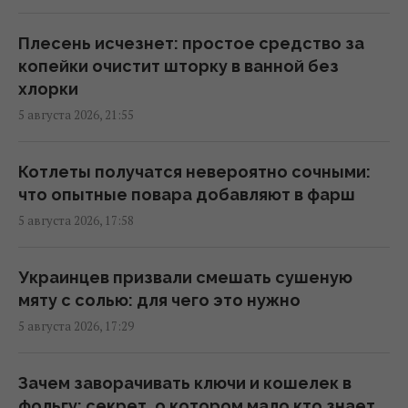
Овсянка против гранолы: диетологи
рассказали, что лучше для контроля
Плесень исчезнет: простое средство за
уровня сахара в крови
копейки очистит шторку в ванной без
04:55 четверг, 06 августа 2026
хлорки
5 августа 2026, 21:55
Можно ли заваривать чайный пакетик
дважды: ответ экспертов
Котлеты получатся невероятно сочными:
03:53 четверг, 06 августа 2026
что опытные повара добавляют в фарш
5 августа 2026, 17:58
Солнечную электростанцию остановили в
разгар лета: причина оказалась
Украинцев призвали смешать сушеную
парадоксальной
мяту с солью: для чего это нужно
02:50 четверг, 06 августа 2026
5 августа 2026, 17:29
Супруги купили дешевый дом в Италии, но
Зачем заворачивать ключи и кошелек в
вскоре обнаружился главный подвох
фольгу: секрет, о котором мало кто знает