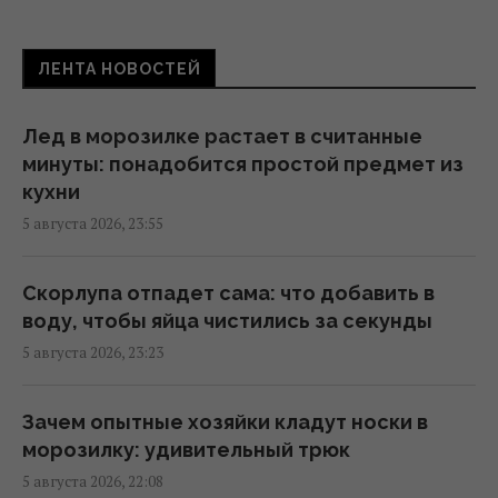
Проверено поколениями: 6 садовых
ЛЕНТА НОВОСТЕЙ
советов, которые по-прежнему остаются
актуальными
06:55 четверг, 06 августа 2026
Лед в морозилке растает в считанные
минуты: понадобится простой предмет из
кухни
6 августа: церковный праздник сегодня,
5 августа 2026, 23:55
какая примета в Яблочный Спас обещает
счастье
06:00 четверг, 06 августа 2026
Скорлупа отпадет сама: что добавить в
воду, чтобы яйца чистились за секунды
5 августа 2026, 23:23
В 1970 году попытка защитить природу в
США обернулась экологической
катастрофой
Зачем опытные хозяйки кладут носки в
05:54 четверг, 06 августа 2026
морозилку: удивительный трюк
5 августа 2026, 22:08