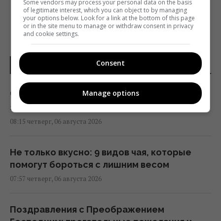
Some vendors may process your personal data on the basis
of legitimate interest, which you can object to by managing
your options below. Look for a link at the bottom of this page
or in the site menu to manage or withdraw consent in privacy
and cookie settings.
Consent
НОВОСТИ ДНЯ
Manage options
Что нельзя делать на три Спаса: какие
запреты соблюдали наши предки
08:15 четверг, 06 августа 2026
Не только вкусно: 9 видов чая, которые
помогут бороться с лишним весом
07:57 четверг, 06 августа 2026
Поздравления с Преображением