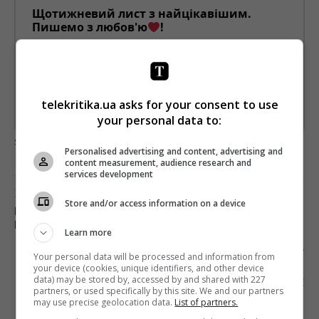
Щотижневий лист з найцікавішим.
Пишемо з любов'ю
!
Підпишіться ще раз, якщо не отримуєте від нас листи
*
Підписатись→
telekritika.ua asks for your consent to use
Предоставлено SendPulse
your personal data to:
загрузка...
Personalised advertising and content, advertising and
content measurement, audience research and
services development
Предыдущий пост
Store and/or access information on a device
FACEBOOK БУДЕТ БЛОКИРОВАТЬ ПРОЯВЛЕНИЯ
НАЦИОНАЛИЗМА И СЕПАРАТИЗМА
Learn more
Следующий пост
Your personal data will be processed and information from
your device (cookies, unique identifiers, and other device
VIASAT ПРОВЕЛА ВНУТРЕННЕЕ
data) may be stored by, accessed by and shared with 227
РАССЛЕДОВАНИЕ ТРАНСЛЯЦИИ ЗАПРЕЩЕННЫХ
partners, or used specifically by this site. We and our partners
КАНАЛОВ
may use precise geolocation data.
List of partners.