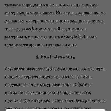
сможете определить время и место проведения
интервью, которое ищете. Иногда исходная новость
удаляется из первоисточника, но распространяется
через другие. Вы можете найти удаленные
материалы, используя поиск в Google Cache или
просмотрев архив источника по дате.
4. Fact-checking
Случается также, что субъективное мнение эксперта
подается корреспондентом в качестве факта,
нарушая стандарты журналистики. Обратите
внимание на эмоциональный окрас новости,
присутствует ли субъективное мнение журналиста в
тексте, отсылка к стереотипам или вообще к