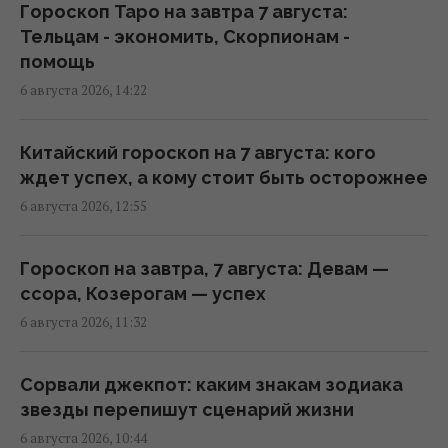
Гороскоп Таро на завтра 7 августа:
Тельцам - экономить, Скорпионам -
Что будет, если пить соду для
помощь
оздоровления: врач назвала последствия
6 августа 2026, 14:22
12:30 среда, 05 августа 2026
Китайский гороскоп на 7 августа: кого
Один человек на Марсе мог бы
ждет успех, а кому стоит быть осторожнее
одновременно оказаться в "весне" и "зиме"
6 августа 2026, 12:55
10:04 среда, 05 августа 2026
Гороскоп на завтра, 7 августа: Девам —
В 2018 году мир тихо изменился навсегда,
ссора, Козерогам — успех
но почти никто этого не заметил: что
6 августа 2026, 11:32
произошло
10:02 среда, 05 августа 2026
Сорвали джекпот: каким знакам зодиака
звезды перепишут сценарий жизни
Ракета SpaceX вот-вот врежется в Луну:
6 августа 2026, 10:44