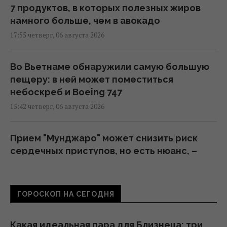
7 продуктов, в которых полезных жиров
намного больше, чем в авокадо
17:55 четверг, 06 августа 2026
Во Вьетнаме обнаружили самую большую
пещеру: в ней может поместиться
небоскреб и Boeing 747
15:42 четверг, 06 августа 2026
Прием "Мунджаро" может снизить риск
сердечных приступов, но есть нюанс, –
исследование
12:03 четверг, 06 августа 2026
ГОРОСКОП НА СЕГОДНЯ
Телескоп на Гавайях зафиксировал новые
загадочные явления на поверхности
Какая идеальная пара для Близнеца: три