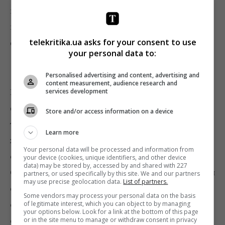
конспирологическим теориям. Помимо этого, стоит
помнить, что в объективном тексте, в отличии от
telekritika.ua asks for your consent to use
фейка, должен быть соблюден баланс мнений.
your personal data to:
5. Фото
Personalised advertising and content, advertising and
content measurement, audience research and
В последнее время все чаще появляются
services development
фотофейки, которые обнаружить куда сложнее, чем
Store and/or access information on a device
текст. Для начала ищем фотографию в Google. Если
Learn more
же поисковик не выдает нужную информацию –
Your personal data will be processed and information from
обращаемся к
TinEye
. Основное отличие TinEye от
your device (cookies, unique identifiers, and other device
data) may be stored by, accessed by and shared with 227
Google в том, что TinEye распознает идентичные или
partners, or used specifically by this site. We and our partners
may use precise geolocation data.
List of partners.
отредактированные копии изображений. Таким
Some vendors may process your personal data on the basis
образом вы можете найти обрезанные или
of legitimate interest, which you can object to by managing
your options below. Look for a link at the bottom of this page
смонтированные версии одного и того же фото.
or in the site menu to manage or withdraw consent in privacy