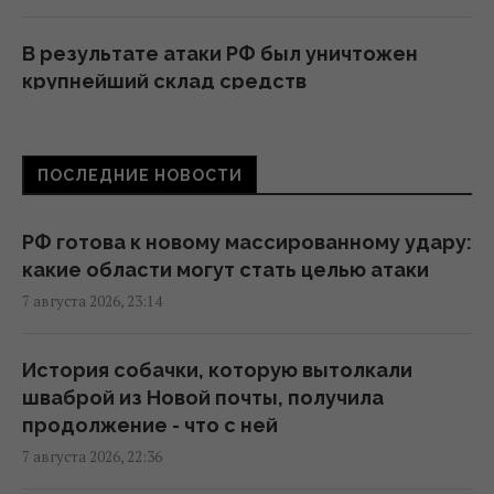
В результате атаки РФ был уничтожен
крупнейший склад средств
индивидуальной защиты
21:32 пятница, 07 августа 2026
ПОСЛЕДНИЕ НОВОСТИ
Суд продлил содержание под стражей
Коломойского, защита заявила о
РФ готова к новому массированному удару:
проблемах со здоровьем
какие области могут стать целью атаки
20:39 пятница, 07 августа 2026
7 августа 2026, 23:14
РФ поставила антидроновые сети на свои
История собачки, которую вытолкали
субмарины, расположенные в тысячах
шваброй из Новой почты, получила
километров от Украины
продолжение - что с ней
20:35 пятница, 07 августа 2026
7 августа 2026, 22:36