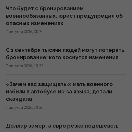
Киев будет значительно лучше
Что будет с бронированием
подготовлен к зиме, но фактор обстрелов
военнообязанных: юрист предупредил об
и возможностей ПВО никто не отменял, -
опасных изменениях
Пантелеев
7 августа 2026, 20:20
20:01 пятница, 07 августа 2026
С 1 сентября тысячи людей могут потерять
Зеленский прибыл в Сербию: подробности
бронирование: кого коснутся изменения
первого официального визита
7 августа 2026, 19:37
19:52 пятница, 07 августа 2026
«Зачем вас защищать»: мать военного
Дипломатическое контрнаступление
избили в автобусе из-за языка, детали
Украины на Вашингтон захлебнулось, – The
скандала
Atlantic
7 августа 2026, 18:20
19:23 пятница, 07 августа 2026
Доллар замер, а евро резко подешевел:
База ФСБ, корабли и ЗРК "Бук": Мадяр