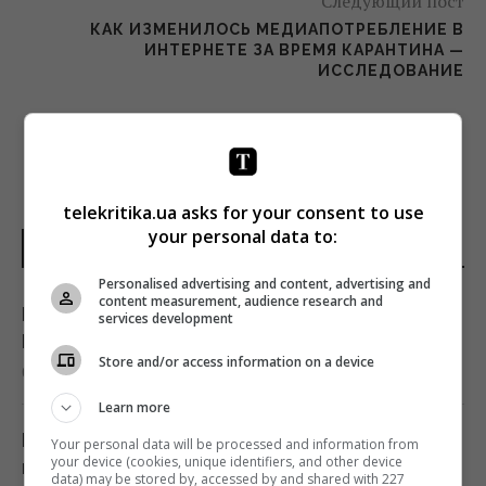
Следующий пост
КАК ИЗМЕНИЛОСЬ МЕДИАПОТРЕБЛЕНИЕ В
ИНТЕРНЕТЕ ЗА ВРЕМЯ КАРАНТИНА —
ИССЛЕДОВАНИЕ
telekritika.ua asks for your consent to use
your personal data to:
НОВОСТИ УКРАИНЫ
Personalised advertising and content, advertising and
content measurement, audience research and
Россия нашла слабое место украинской
services development
ПВО, не оставляя шанса на реакцию, - CNN
Store and/or access information on a device
08:30 суббота, 08 августа 2026
Learn more
Россияне в очередной раз атаковали Киев:
Your personal data will be processed and information from
your device (cookies, unique identifiers, and other device
возникли масштабные пожары, есть
data) may be stored by, accessed by and shared with 227