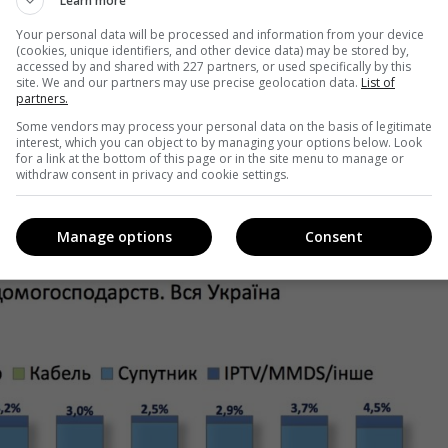
Learn more
 29% д/х,
спутниковый
–практически остается на месте:
Your personal data will be processed and information from your device
(cookies, unique identifiers, and other device data) may be stored by,
 рост
IPTV/MMDS – 4,5% против 3,7%
в прошлом году
accessed by and shared with 227 partners, or used specifically by this
site. We and our partners may use precise geolocation data.
List of
partners.
Some vendors may process your personal data on the basis of legitimate
interest, which you can object to by managing your options below. Look
for a link at the bottom of this page or in the site menu to manage or
withdraw consent in privacy and cookie settings.
Manage options
Consent