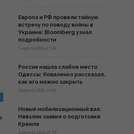
судно из "теневого флота"
России
Европа и РФ провели тайную
00:38 четверг, 06 августа 2026
встречу по поводу войны в
Украине: Bloomberg узнал
Эксперт предупредила о новом
подробности
скачке цен на популярную в
5 августа 2026, 12:36
Украине крупу
22:24 среда, 05 августа 2026
Россия нашла слабое место
Одессы: Коваленко рассказал,
ЗПЕК увеличила уплату налогов
как его можно закрыть
и обязательных платежей
4 августа 2026, 19:10
почти в семь раз
20:33 среда, 05 августа 2026
Новый мобилизационный вал:
Невзлин заявил о подготовке
й
В Европе АЭС "сыпятся" из-за
Кремля
обмеления рек: эксперт
4 августа 2026, 07:23