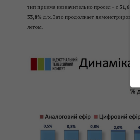
тип приема незначительно просел – с
31,6%
до
33,8%
д/х. Зато продолжает демонстрировать
летом.