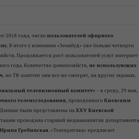
е 2018 года, число
пользователей эфирного
ину
. В итоге у компании «Зеонбуд» уже больше четверти
яйств. Продолжается рост пользователей услуг интернет
ого года. Количество домохозяйств,
не использующих
яч
, но ТВ-контент они все же смотрят, на других экранах.
риальный телевизионный комитет»
– в среду, 29 мая,
очного телеисследования
, проведенного
Киевским
. Данные были представлены на
XXV Киевской
тацию проводила старший медиааналитик департамента
Ирина Гребинская
. «Телекритика» предлагает