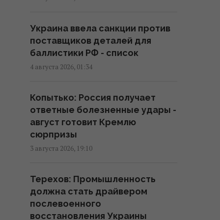
объяснил, угрожает ли это
Украине
Украина ввела санкции против
18:46 среда, 05 августа 2026
поставщиков деталей для
баллистики РФ - список
Убытки переложат на
4 августа 2026, 01:34
покупателей: эксперт
объяснил, что будет с ценами
Копытько: Россия получает
после атак РФ на склады
ответные болезненные удары -
18:18 среда, 05 августа 2026
август готовит Кремлю
сюрпризы
Почему нет отключений света,
3 августа 2026, 19:10
несмотря на жару: эксперт
назвал новую приоритетную
Терехов: Промышленность
цель РФ
должна стать драйвером
18:00 среда, 05 августа 2026
послевоенного
восстановления Украины