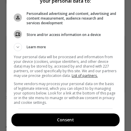
your personal data to:
Personalised advertising and content, advertising and
content measurement, audience research and
services development
Store and/or access information on a device
Щотижневий лист з найцікавішим.
Learn more
Пишемо з любов'ю
!
Your personal data will be processed and information from
Підпишіться ще раз, якщо не отримуєте від нас листи
your device (cookies, unique identifiers, and other device
data) may be stored by, accessed by and shared with 227
partners, or used specifically by this site. We and our partners
*
Підписатись→
may use precise geolocation data.
List of partners.
Some vendors may process your personal data on the basis
Предоставлено SendPulse
of legitimate interest, which you can object to by managing
your options below. Look for a link at the bottom of this page
загрузка...
or in the site menu to manage or withdraw consent in privacy
and cookie settings.
Предыдущий пост
Consent
АМЕРИКАНСКАЯ СТУДИЯ ОБМАНОМ