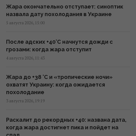
цели для ударов
Жара окончательно отступает: синоптик
11:44 четверг, 06 августа 2026
назвала дату похолодания в Украине
5 августа 2026, 15:00
Трамп заявил об "огромных запасах"
средств ПВО в США
После адских +40°C начнутся дожди с
11:43 четверг, 06 августа 2026
грозами: когда жара отступит
4 августа 2026, 11:43
Число вылетов авиации НАТО из-за угрозы
России возросло на 250%
Жара до +38 °С и «тропические ночи»
10:47 четверг, 06 августа 2026
охватят Украину: когда ожидается
похолодание
3 августа 2026, 19:19
Вместо расширения ЕС: экс-депутат
парламента Британии предложил создать
новый союз
Раскалит до рекордных +40: названа дата,
09:29 четверг, 06 августа 2026
когда жара достигнет пика и пойдет на
спад