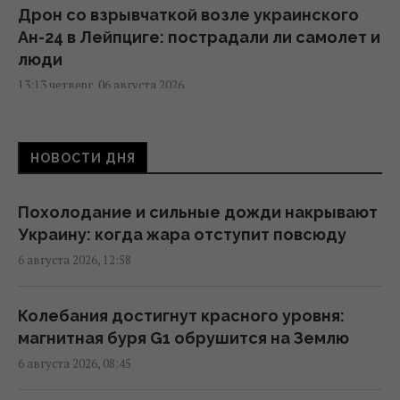
Дрон со взрывчаткой возле украинского
Ан-24 в Лейпциге: пострадали ли самолет и
люди
13:13 четверг, 06 августа 2026
"Незаметные" российские диверсии: война
НОВОСТИ ДНЯ
в Европе уже идет
12:50 четверг, 06 августа 2026
Похолодание и сильные дожди накрывают
Украину: когда жара отступит повсюду
Колумбийские наркокартели отправляют в
6 августа 2026, 12:58
ВСУ добровольцев, чтобы научиться войне
дронов, - FT
12:00 четверг, 06 августа 2026
Колебания достигнут красного уровня:
магнитная буря G1 обрушится на Землю
6 августа 2026, 08:45
Военное сотрудничество вышло на новый
уровень: РФ помогает Ирану определять