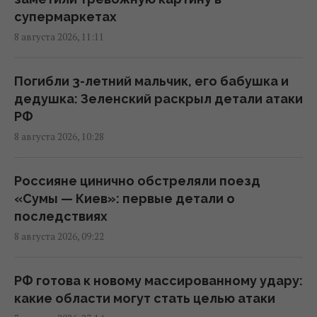
10:55 суббота, 08 августа 2026
супермаркетах
8 августа 2026, 11:11
Ни одну баллистическую ракету не сбили:
Воздушные силы раскрыли детали ночной
Погибли 3-летний мальчик, его бабушка и
атаки РФ
дедушка: Зеленский раскрыл детали атаки
09:26 суббота, 08 августа 2026
РФ
8 августа 2026, 10:28
Россия нашла слабое место украинской
ПВО, не оставляя шанса на реакцию, - CNN
Россияне цинично обстреляли поезд
08:30 суббота, 08 августа 2026
«Сумы — Киев»: первые детали о
последствиях
8 августа 2026, 09:22
Россияне в очередной раз атаковали Киев:
возникли масштабные пожары, есть
пострадавшие
РФ готова к новому массированному удару:
08:09 суббота, 08 августа 2026
какие области могут стать целью атаки