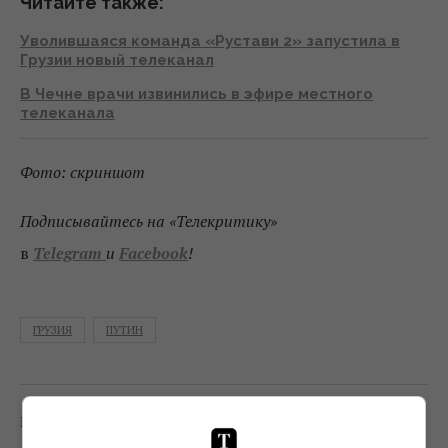
Читайте также:
Уволившаяся команда «Рустави 2» запустила в
Грузии новый телеканал
В Чечне врачи извинились в эфире местного
телеканала
Фото: скриншот
Подписывайтесь на «Телекритику
»
в
Telegram
и
Facebook
!
ГРУЗИЯ
ПУТИН
0
Поделиться:
Facebook
Twitter