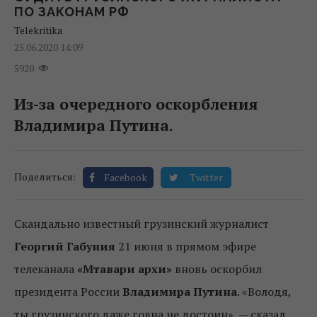
ПО ЗАКОНАМ РФ
Telekritika
25.06.2020 14:09
5920
Из-за очередного оскорбления
Владимира Путина.
Поделиться:
Facebook
Twitter
Скандально известный грузинский журналист
Георгий Габуния
21 июня в прямом эфире
телеканала
«Мтавари архи»
вновь оскорбил
президента России
Владимира Путина
. «Володя,
ты грузинского даже говна не достоин», — сказал