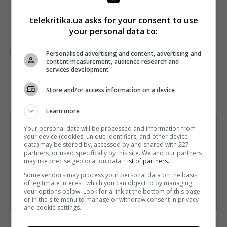
telekritika.ua asks for your consent to use
your personal data to:
TELEKRITIKA
Personalised advertising and content, advertising and
content measurement, audience research and
services development
Store and/or access information on a device
Learn more
Щотижневий лист з найцікавішим.
Your personal data will be processed and information from
Пишемо з любов'ю
!
your device (cookies, unique identifiers, and other device
data) may be stored by, accessed by and shared with 227
partners, or used specifically by this site. We and our partners
Підпишіться ще раз, якщо не отримуєте від нас листи
may use precise geolocation data.
List of partners.
*
Some vendors may process your personal data on the basis
Підписатись→
of legitimate interest, which you can object to by managing
your options below. Look for a link at the bottom of this page
or in the site menu to manage or withdraw consent in privacy
Предоставлено SendPulse
and cookie settings.
загрузка...