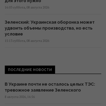
для этого нужно
16:03 суббота, 08 августа 2026
Зеленский: Украинская оборонка может
удвоить объемы производства, но есть
условие
15:13 суббота, 08 августа 2026
Избрание судей МУС: что случилось с
кандидатом от Украины
15:04 суббота, 08 августа 2026
ПОСЛЕДНИЕ НОВОСТИ
Россия уничтожает украинское сельское
В Украине почти не осталось целых ТЭС:
хозяйство и саму природу Украины, –
тревожное заявление Зеленского
Forbes
8 августа 2026, 16:56
14:41 суббота, 08 августа 2026