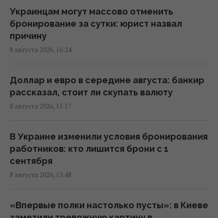
Украинцам могут массово отменить
Вучич заявил, что не видит путей для
бронирование за сутки: юрист назвал
скорейшего завершения войны в Украине
причину
14:32 суббота, 08 августа 2026
8 августа 2026, 16:24
В Кировоградской области разбился
Доллар и евро в середине августа: банкир
боевой вертолет: что известно
рассказал, стоит ли скупать валюту
12:17 суббота, 08 августа 2026
8 августа 2026, 15:17
Украина согласилась не нападать на
В Украине изменили условия бронирования
нероссийские танкеры с нефтью в Черном
работников: кто лишится брони с 1
море, - Bloomberg
сентября
11:24 суббота, 08 августа 2026
8 августа 2026, 13:48
В России загорелись сразу два крупных
«Впервые полки настолько пусты»: в Киеве
НПЗ после атаки украинских дронов
заметили тревожную картину в