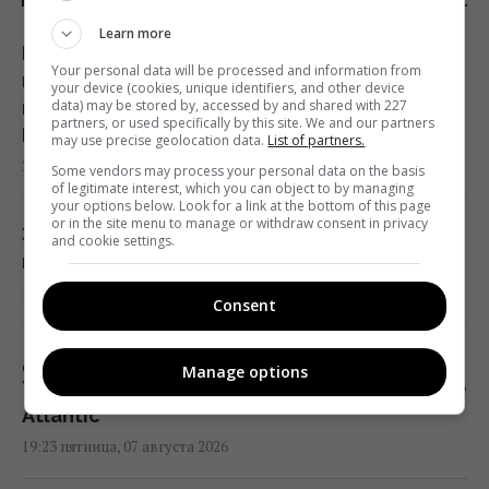
Learn more
Киев будет значительно лучше
Your personal data will be processed and information from
подготовлен к зиме, но фактор обстрелов
your device (cookies, unique identifiers, and other device
и возможностей ПВО никто не отменял, -
data) may be stored by, accessed by and shared with 227
partners, or used specifically by this site. We and our partners
Пантелеев
may use precise geolocation data.
List of partners.
20:01 пятница, 07 августа 2026
Some vendors may process your personal data on the basis
of legitimate interest, which you can object to by managing
your options below. Look for a link at the bottom of this page
or in the site menu to manage or withdraw consent in privacy
Зеленский прибыл в Сербию: подробности
and cookie settings.
первого официального визита
19:52 пятница, 07 августа 2026
Consent
Дипломатическое контрнаступление
Manage options
Украины на Вашингтон захлебнулось, – The
Atlantic
19:23 пятница, 07 августа 2026