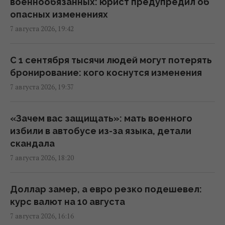
16:31 пятница, 07 августа 2026
военнообязанных: юрист предупредил об
опасных изменениях
7 августа 2026, 19:42
"Будет волна банкротства": разгром
складов Wildberries больно бьет по РФ, -
Die Welt
С 1 сентября тысячи людей могут потерять
16:22 пятница, 07 августа 2026
бронирование: кого коснутся изменения
7 августа 2026, 19:37
В уголовном деле рынка "Столичный"
материалами стали сообщения о
«Зачем вас защищать»: мать военного
поддержке ВСУ, - СМИ
избили в автобусе из-за языка, детали
16:06 пятница, 07 августа 2026
скандала
7 августа 2026, 18:20
В июне – 30 бомб, в июле – более 50: в ОВА
заявили об усилении авиаударов по Сумам
Доллар замер, а евро резко подешевел:
16:04 пятница, 07 августа 2026
курс валют на 10 августа
7 августа 2026, 16:16