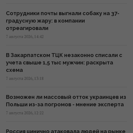
Киборга Оловаренко уже шестой год
судят из-за конфликта с агитаторами
Сотрудники почты выгнали собаку на 37-
Шария, – Аронец
градусную жару: в компании
15:51 пятница, 07 августа 2026
отреагировали
7 августа 2026, 14:42
Украинцы высказали мнение, когда
закончится война, - результаты опроса
В Закарпатском ТЦК незаконно списали с
13:06 пятница, 07 августа 2026
учета свыше 1,5 тыс мужчин: раскрыта
схема
7 августа 2026, 13:18
РФ наращивает выпуск "Искандеров":
эксперт объяснил, почему Украине тяжело
с этим бороться
Возможен ли массовый отток украинцев из
13:04 пятница, 07 августа 2026
Польши из-за погромов - мнение эксперта
7 августа 2026, 12:22
Союзники подвели Украину и оставили
только один сценарий в войне, - колумнист
Россия цинично атаковала людей на рынке