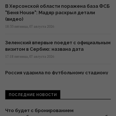
В Херсонской области поражена база ФСБ
"Беня House": Мадяр раскрыл детали
(видео)
18:33 пятница, 07 августа 2026
Зеленский впервые поедет с официальным
визитом в Сербию: названа дата
17:18 пятница, 07 августа 2026
Россия ударила по футбольному стадиону
"Черноморец" в Одессе (фото, видео)
16:37 пятница, 07 августа 2026
ПОСЛЕДНИЕ НОВОСТИ
Дроны уже полдня атакуют Крым: ГУР
провел "морской парад" в Ялте
Что будет с бронированием