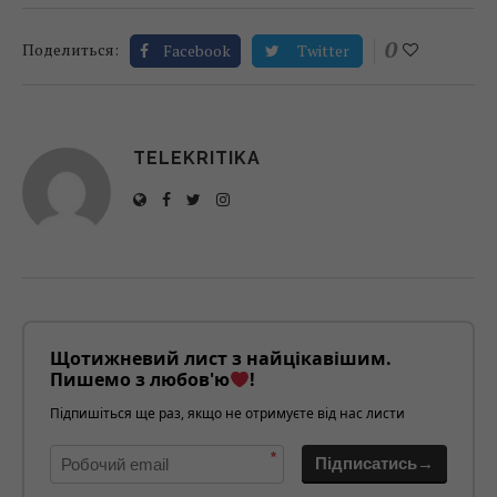
0
Поделиться:
Facebook
Twitter
TELEKRITIKA
Щотижневий лист з найцікавішим.
Пишемо з любов'ю
!
Підпишіться ще раз, якщо не отримуєте від нас листи
*
Підписатись→