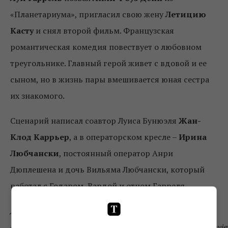
«Планетариума», пригласил свою жену
Летицию
Касту
и снял второй фильм. Французская
романтическая комедия повествует о любовном
треугольнике. Главный герой живет с вдовой и ее
сыном, но в жизнь пары вмешивается юная сестра
их знакомого.
Сценарий написал соавтор Луиса Бунюэля
Жан-
Клод Каррьер
, а в операторском кресле –
Ирина
Любчански
, постоянный оператор Анри
Дюплешена и дочь Вильяма Любчански, который
работал с Годаром, Вардой и отцом Гарреля.
Для коллажа использованы кадры и
фотографии: https://www.imdb.com/title/tt4844148/mediavi