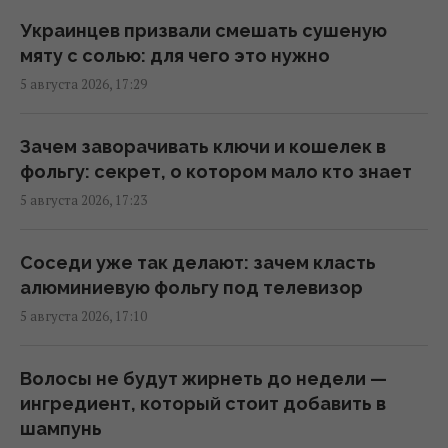
Пять чашек кофе в день могут быть
полезны, но эксперты предупредили об
Украинцев призвали смешать сушеную
одном важном нюансе
мяту с солью: для чего это нужно
21:13 среда, 05 августа 2026
5 августа 2026, 17:29
Кинологи назвали 7 привычек собак,
Зачем заворачивать ключи и кошелек в
которые доказывают их безграничную
фольгу: секрет, о котором мало кто знает
преданность
5 августа 2026, 17:23
20:08 среда, 05 августа 2026
Соседи уже так делают: зачем класть
Астафьева жестко "разнесла" коллег-
алюминиевую фольгу под телевизор
артистов за их позицию во время войны
5 августа 2026, 17:10
18:35 среда, 05 августа 2026
Волосы не будут жирнеть до недели —
Почему мои помидоры растут, но не
ингредиент, который стоит добавить в
краснеют: эксперты озвучили главные
шампунь