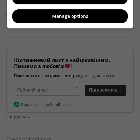
TELEKRITIKA
Manage options
Щотижневий лист з найцікавішим.
Пишемо з любов'ю
!
Підпишіться ще раз, якщо не отримуєте від нас листи
*
Підписатись→
Предоставлено SendPulse
загрузка...
Предыдущий пост