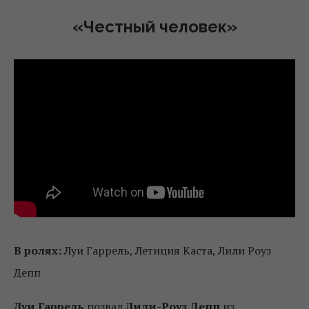
«Честный человек»
В ролях:
Луи Гаррель, Летиция Каста, Лили Роуз
Депп
Луи Гаррель
позвал
Лили-Роуз Депп
из