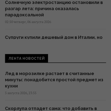
Солнечную электростанцию остановили в
разгар лета: причина оказалась
парадоксальной
02:50 четверг, 06 августа 2026
Супруги купили дешевый дом в Италии, но
вскоре обнаружился главный подвох
01:58 четверг, 06 августа 2026
ЛЕНТА НОВОСТЕЙ
4 даты рождения самых прощающих
людей
Лед в морозилке растает в считанные
01:01 четверг, 06 августа 2026
минуты: понадобится простой предмет из
кухни
5 августа 2026, 23:55
Шестимесячным младенцам показали
пауков и цветы: реакция глаз удивила
ученых
Скорлупа отпадет сама: что добавить в