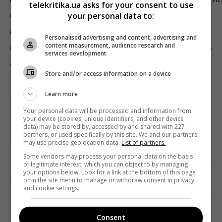
telekritika.ua asks for your consent to use
© Studiocanal GmbH / Kevin Richardson
your personal data to:
https://www.foxmovies.com/movies/the-kid-who-would-be-
Personalised advertising and content, advertising and
king™ and © 2019 Twentieth Century Fox Film Corporation.
content measurement, audience research and
services development
All rights reserved
Store and/or access information on a device
Learn more
БУДУЩИЙ КОРОЛЬ
ДЖО КОРНИШ
ЛИЛИ-РОУЗ ДЕПП
Your personal data will be processed and information from
ЛУИ ГАРРЕЛЬ
МЕЛАНИ ЛОРАН
ПАТРИК СТЮАРТ
your device (cookies, unique identifiers, and other device
data) may be stored by, accessed by and shared with 227
partners, or used specifically by this site. We and our partners
ПРОКАТ
ТРЕЙЛЕР
may use precise geolocation data.
List of partners.
Some vendors may process your personal data on the basis
of legitimate interest, which you can object to by managing
your options below. Look for a link at the bottom of this page
0
Поделиться:
Facebook
Twitter
or in the site menu to manage or withdraw consent in privacy
and cookie settings.
Consent