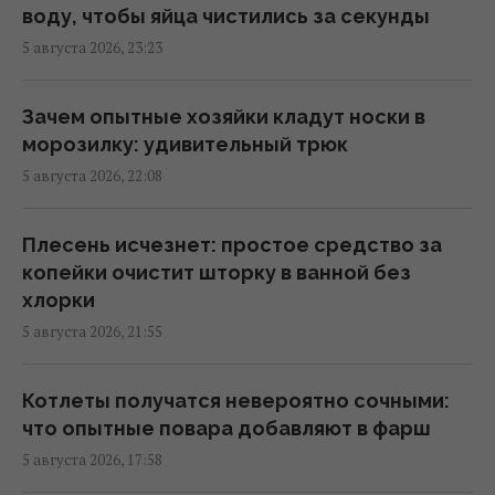
23:59 среда, 05 августа 2026
воду, чтобы яйца чистились за секунды
5 августа 2026, 23:23
Над Землей появилась Оленья Луна: как
это повлияет на знаки зодиака
Зачем опытные хозяйки кладут носки в
23:09 среда, 05 августа 2026
морозилку: удивительный трюк
5 августа 2026, 22:08
Два предсказания уже сбылись: "живой
Нострадамус" напророчил новую войну
Плесень исчезнет: простое средство за
22:12 среда, 05 августа 2026
копейки очистит шторку в ванной без
хлорки
5 августа 2026, 21:55
В этой стране предлагают "золотые
паспорта" с безвизом в более чем 85
стран: какие условия
Котлеты получатся невероятно сочными:
21:13 среда, 05 августа 2026
что опытные повара добавляют в фарш
5 августа 2026, 17:58