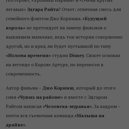
Поттеров», «Хроники Нарнии» и «Очень крутых
легавых»
Эдгара Райта
? Ответ: отличная смесь для
семейного фэнтези Джо Корниша.
«Будущий
король»
не претендует на замену фильмов о
выжившем мальчике, ведь тон истории совершенно
другой, но и вряд ли будет пустышкой по типу
«Излома времени»
студии
Disney
. Сюжет основан
на легенде о Короле Артуре, но перенесен в
современность.
Автор фильма –
Джо Корниш
, который до этого
снял
«Чужих на районе»
и вместе с Эдгаром
Райтом написал
«Человека-муравья»
. За кадром –
почти вся съемочная команда
«Малыша на
драйве»
.