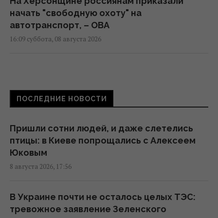
На Херсонщине россиянам приказали
начать "свободную охоту" на
автотранспорт, – ОВА
16:09 суббота, 08 августа 2026
Украина должна уничтожать пусковые и
производство ракет: эксперт сказал, что
для этого нужно
ПОСЛЕДНИЕ НОВОСТИ
16:03 суббота, 08 августа 2026
Пришли сотни людей, и даже слетелись
Зеленский: Украинская оборонка может
птицы: в Киеве попрощались с Алексеем
удвоить объемы производства, но есть
Юковым
условие
8 августа 2026, 17:56
15:13 суббота, 08 августа 2026
В Украине почти не осталось целых ТЭС:
Избрание судей МУС: что случилось с
тревожное заявление Зеленского