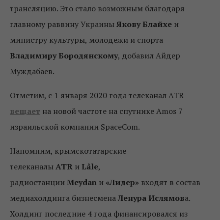
трансляцию. Это стало возможным благодаря
главному раввину Украины
Якову Блайхе
и
министру культуры, молодежи и спорта
Владимиру Бородянскому
, добавил Айдер
Муждабаев.
Отметим, с 1 января 2020 года телеканал ATR
вещает
на новой частоте на спутнике Amos 7
израильской компании SpaceCom.
Напомним, крымскотатарские
телеканалы
ATR
и
Lâle
,
радиостанции
Meydan
и
«Лидер»
входят в состав
медиахолдинга бизнесмена
Ленура Ислямов
а.
Холдинг последние 4 года финансировался из