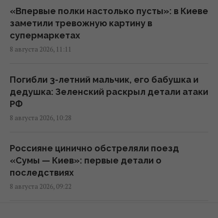
Украина согласилась не нападать на
«Впервые полки настолько пусты»: в Киеве
нероссийские танкеры с нефтью в Черном
заметили тревожную картину в
море, - Bloomberg
супермаркетах
11:24 суббота, 08 августа 2026
8 августа 2026, 11:11
В России загорелись сразу два крупных
Погибли 3-летний мальчик, его бабушка и
НПЗ после атаки украинских дронов
дедушка: Зеленский раскрыл детали атаки
10:55 суббота, 08 августа 2026
РФ
8 августа 2026, 10:28
Ни одну баллистическую ракету не сбили:
Воздушные силы раскрыли детали ночной
Россияне цинично обстреляли поезд
атаки РФ
«Сумы — Киев»: первые детали о
09:26 суббота, 08 августа 2026
последствиях
8 августа 2026, 09:22
Россия нашла слабое место украинской
ПВО, не оставляя шанса на реакцию, - CNN
РФ готова к новому массированному удару: