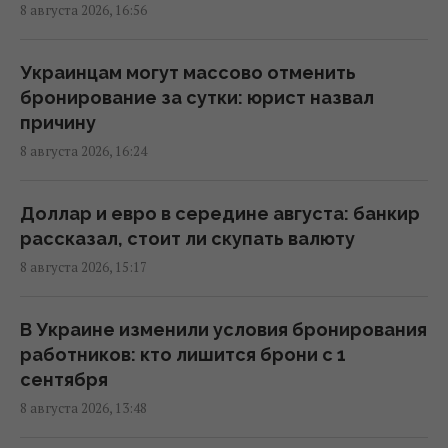
кандидатом от Украины
8 августа 2026, 16:56
15:04 суббота, 08 августа 2026
Украинцам могут массово отменить
Россия уничтожает украинское сельское
бронирование за сутки: юрист назвал
хозяйство и саму природу Украины, –
причину
Forbes
8 августа 2026, 16:24
14:41 суббота, 08 августа 2026
Доллар и евро в середине августа: банкир
Вучич заявил, что не видит путей для
рассказал, стоит ли скупать валюту
скорейшего завершения войны в Украине
8 августа 2026, 15:17
14:32 суббота, 08 августа 2026
В Украине изменили условия бронирования
В Кировоградской области разбился
работников: кто лишится брони с 1
боевой вертолет: что известно
сентября
12:17 суббота, 08 августа 2026
8 августа 2026, 13:48