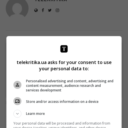
Щотижневий лист з найцікавішим.
Пишемо з любов'ю
!
telekritika.ua asks for your consent to use
Підпишіться ще раз, якщо не отримуєте від нас листи
your personal data to:
*
Підписатись→
Personalised advertising and content, advertising and
content measurement, audience research and
services development
Предоставлено SendPulse
загрузка...
Store and/or access information on a device
Learn more
Предыдущий пост
Your personal data will be processed and information from
your device (cookies, unique identifiers, and other device