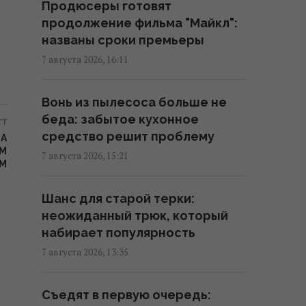
Продюсеры готовят
08:34 суббота, 08 августа 2026
продолжение фильма "Майкл":
названы сроки премьеры
День Независимости 2026: 24
7 августа 2026, 16:11
августа - рабочий день или
выходной
Вонь из пылесоса больше не
08:30 суббота, 08 августа 2026
беда: забытое кухонное
ст
средство решит проблему
НА
Клубника против голубики:
ЫМ
7 августа 2026, 15:21
М
исследование показало, в
какой ягоде больше
Шанс для старой терки:
питательных веществ
неожиданный трюк, который
07:31 суббота, 08 августа 2026
набирает популярность
7 августа 2026, 13:35
Три Спаса, Успение и
Усекновение: православный
Съедят в первую очередь:
календарь на август 2026