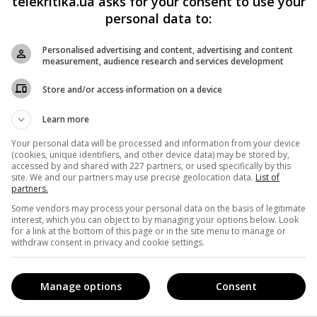
telekritika.ua asks for your consent to use your
й исход для наших сотрудников, кредиторов и жертв
personal data to:
ится в заявлении совета директоров Weinstein Co. – В
Personalised advertising and content, advertising and content
е о банкротстве».
measurement, audience research and services development
ах более 80 женщин, включая актрис Анджелину Джоли,
Store and/or access information on a device
продюсер вышел из руководства Weinstein Co. Вайнштейн
Learn more
енщин, однако признал, что его поведение принесло «мног
Your personal data will be processed and information from your device
(cookies, unique identifiers, and other device data) may be stored by,
accessed by and shared with 227 partners, or used specifically by this
site. We and our partners may use precise geolocation data.
List of
тейна, около 300 раз выдвигались на премию «Оскар».
partners.
Some vendors may process your personal data on the basis of legitimate
сь пяти кинолентам: «Английский пациент» (1996),
interest, which you can object to by managing your options below. Look
for a link at the bottom of this page or in the site menu to manage or
, «Король говорит!» (2010) и «Артист» (2014). Кроме того
withdraw consent in privacy and cookie settings.
аких культовых лент, как «Криминальное чтиво» (1994) и
Manage options
Consent