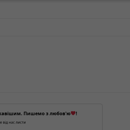
кавішим. Пишемо з любов'ю
!
е від нас листи