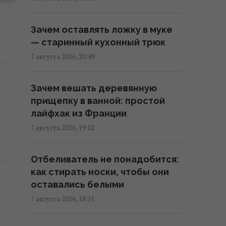
09:55 суббота, 08 августа 2026
Зачем оставлять ложку в муке
Что придумать вместо двери в
— старинный кухонный трюк
комнату: 4 оригинальных и
7 августа 2026, 20:49
недорогих решения
09:25 суббота, 08 августа 2026
Зачем вешать деревянную
прищепку в ванной: простой
Чего не следует делать после
лайфхак из Франции
ужина: гастроэнтерологи дали
7 августа 2026, 19:02
три совета для здорового
пищеварения
Отбеливатель не понадобится:
08:58 суббота, 08 августа 2026
как стирать носки, чтобы они
оставались белыми
Вышел трейлер нового
7 августа 2026, 18:51
римейка "Аферы Томаса
Крауна" от Майкла Б. Джордана