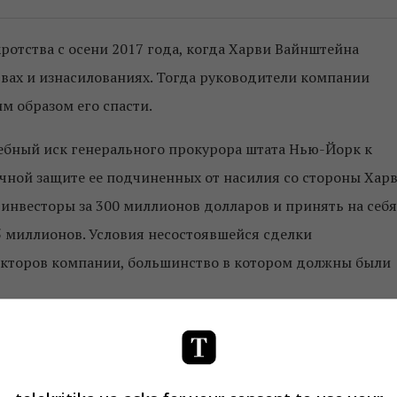
ротства с осени 2017 года, когда Харви Вайнштейна
вах и изнасилованиях. Тогда руководители компании
м образом его спасти.
ебный иск генерального прокурора штата Нью-Йорк к
очной защите ее подчиненных от насилия со стороны Хар
 инвесторы за 300 миллионов долларов и принять на себя
5 миллионов. Условия несостоявшейся сделки
екторов компании, большинство в котором должны были
, сообщил, что решение о банкротстве стало единственн