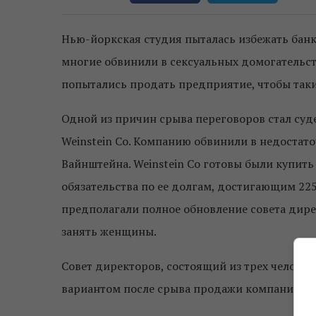
Нью-йоркская студия пыталась избежать банк
многие обвинили в сексуальных домогательст
попытались продать предприятие, чтобы таки
Одной из причин срыва переговоров стал суд
Weinstein Co. Компанию обвинили в недостат
Вайнштейна. Weinstein Co готовы были купить
обязательства по ее долгам, достигающим 22
предполагали полное обновление совета дир
занять женщины.
Совет директоров, состоящий из трех человек
вариантом после срыва продажи компании.