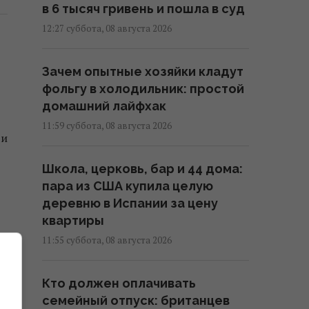
в 6 тысяч гривень и пошла в суд
12:27 суббота, 08 августа 2026
Зачем опытные хозяйки кладут
фольгу в холодильник: простой
домашний лайфхак
11:59 суббота, 08 августа 2026
ви
Школа, церковь, бар и 44 дома:
пара из США купила целую
деревню в Испании за цену
квартиры
11:55 суббота, 08 августа 2026
ым
Кто должен оплачивать
семейный отпуск: британцев