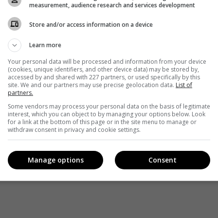
measurement, audience research and services development
Store and/or access information on a device
Learn more
ный запрос касательно нового проекта. Следите за
Your personal data will be processed and information from your device
(cookies, unique identifiers, and other device data) may be stored by,
accessed by and shared with 227 partners, or used specifically by this
site. We and our partners may use precise geolocation data.
List of
partners.
Some vendors may process your personal data on the basis of legitimate
interest, which you can object to by managing your options below. Look
for a link at the bottom of this page or in the site menu to manage or
withdraw consent in privacy and cookie settings.
Manage options
Consent