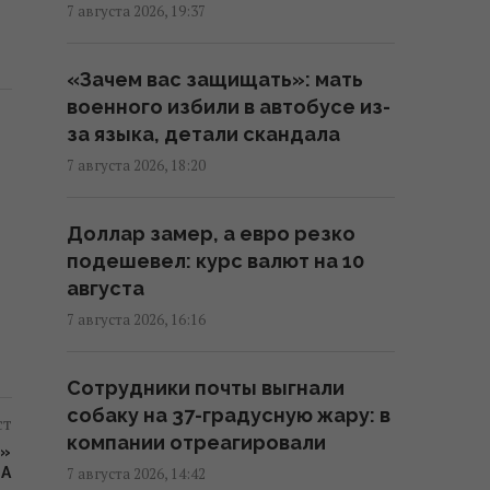
(видео)
7 августа 2026, 19:37
18:33 пятница, 07 августа 2026
«Зачем вас защищать»: мать
военного избили в автобусе из-
Зеленский впервые поедет с
за языка, детали скандала
официальным визитом в
Сербию: названа дата
7 августа 2026, 18:20
17:18 пятница, 07 августа 2026
Доллар замер, а евро резко
подешевел: курс валют на 10
Россия ударила по
августа
футбольному стадиону
"Черноморец" в Одессе (фото,
7 августа 2026, 16:16
видео)
16:37 пятница, 07 августа 2026
Сотрудники почты выгнали
собаку на 37-градусную жару: в
ст
компании отреагировали
Дроны уже полдня атакуют
Л»
Крым: ГУР провел "морской
7 августа 2026, 14:42
ВА