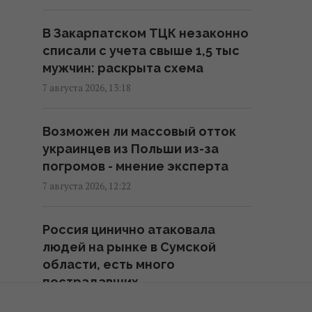
парад" в Ялте
16:31 пятница, 07 августа 2026
В Закарпатском ТЦК незаконно
списали с учета свыше 1,5 тыс
мужчин: раскрыта схема
"Будет волна банкротства":
разгром складов Wildberries
7 августа 2026, 13:18
больно бьет по РФ, - Die Welt
16:22 пятница, 07 августа 2026
Возможен ли массовый отток
украинцев из Польши из-за
погромов - мнение эксперта
В уголовном деле рынка
"Столичный" материалами
7 августа 2026, 12:22
стали сообщения о поддержке
ВСУ, - СМИ
Россия цинично атаковала
16:06 пятница, 07 августа 2026
людей на рынке в Сумской
области, есть много
пострадавших
В июне – 30 бомб, в июле –
более 50: в ОВА заявили об
7 августа 2026, 10:52