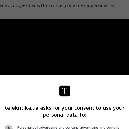
еги … скорее беги. Но ты все равно не спрячешься».
telekritika.ua asks for your consent to use your
personal data to:
Personalised advertising and content, advertising and content