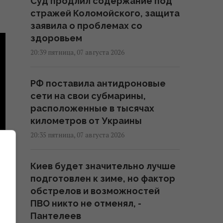
Суд продлил содержание под
стражей Коломойского, защита
заявила о проблемах со
здоровьем
20:39 пятница, 07 августа 2026
РФ поставила антидроновые
сети на свои субмарины,
расположенные в тысячах
километров от Украины
20:35 пятница, 07 августа 2026
Киев будет значительно лучше
подготовлен к зиме, но фактор
обстрелов и возможностей
ПВО никто не отменял, -
Пантелеев