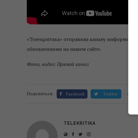
«Телекритика» отправила каналу информацион
обновлениями на нашем сайте.
Фото, видео: Прямой канал
0
Поделиться:
Facebook
Twitter
TELEKRITIKA