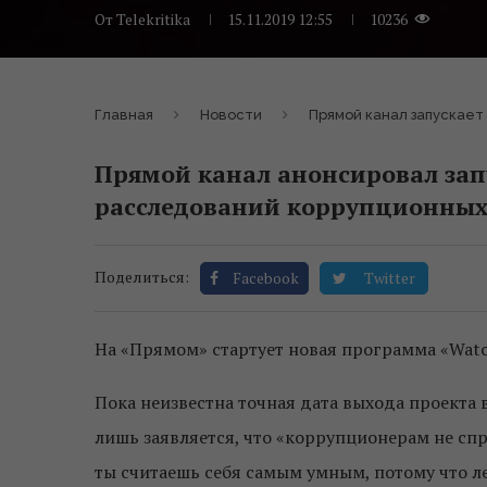
От
Telekritika
15.11.2019 12:55
10236
Главная
Новости
Прямой канал запуcкает
Прямой канал анонсировал за
расследований коррупционных 
Поделиться:
Facebook
Twitter
На «Прямом» стартует новая программа «Watc
Пока неизвестна точная дата выхода проекта 
лишь заявляется, что «коррупционерам не спр
ты считаешь себя самым умным, потому что л