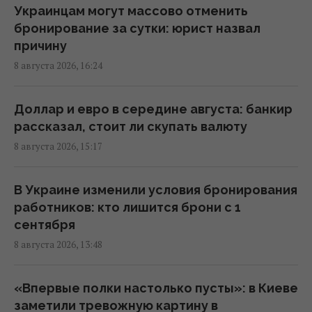
Украинцам могут массово отменить
Россия уничтожает украинское сельское
бронирование за сутки: юрист назвал
хозяйство и саму природу Украины, –
причину
Forbes
8 августа 2026, 16:24
14:41 суббота, 08 августа 2026
Доллар и евро в середине августа: банкир
Вучич заявил, что не видит путей для
рассказал, стоит ли скупать валюту
скорейшего завершения войны в Украине
8 августа 2026, 15:17
14:32 суббота, 08 августа 2026
В Украине изменили условия бронирования
В Кировоградской области разбился
работников: кто лишится брони с 1
боевой вертолет: что известно
сентября
12:17 суббота, 08 августа 2026
8 августа 2026, 13:48
Украина согласилась не нападать на
«Впервые полки настолько пусты»: в Киеве
нероссийские танкеры с нефтью в Черном
заметили тревожную картину в