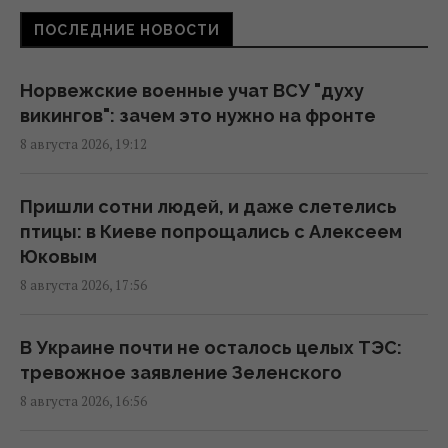
16:09 суббота, 08 августа 2026
ПОСЛЕДНИЕ НОВОСТИ
Украина должна уничтожать пусковые и
Норвежские военные учат ВСУ "духу
производство ракет: эксперт сказал, что
викингов": зачем это нужно на фронте
для этого нужно
8 августа 2026, 19:12
16:03 суббота, 08 августа 2026
Пришли сотни людей, и даже слетелись
Зеленский: Украинская оборонка может
птицы: в Киеве попрощались с Алексеем
удвоить объемы производства, но есть
Юковым
условие
8 августа 2026, 17:56
15:13 суббота, 08 августа 2026
В Украине почти не осталось целых ТЭС:
Избрание судей МУС: что случилось с
тревожное заявление Зеленского
кандидатом от Украины
8 августа 2026, 16:56
15:04 суббота, 08 августа 2026