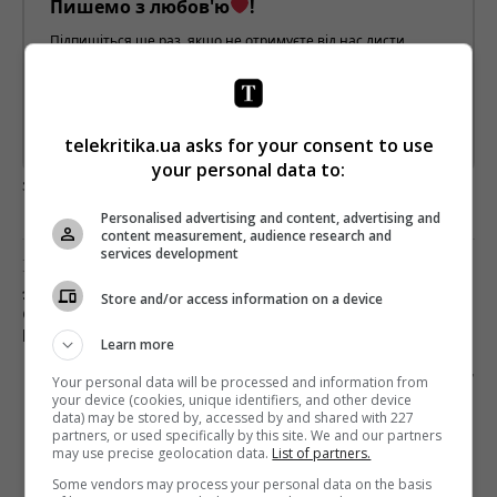
Пишемо з любов'ю
!
Підпишіться ще раз, якщо не отримуєте від нас листи
*
Підписатись→
telekritika.ua asks for your consent to use
Предоставлено SendPulse
your personal data to:
загрузка...
Personalised advertising and content, advertising and
content measurement, audience research and
services development
Предыдущий пост
1+1 MEDIA ОБЗАВЕЛАСЬ СЕРТИФИКАТОМ
Store and/or access information on a device
СТАНДАРТА ISO В СФЕРЕ
ИНФОРМБЕЗОПАСНОСТИ
Learn more
Следующий пост
Your personal data will be processed and information from
your device (cookies, unique identifiers, and other device
БОРОДЯНСКИЙ ПРО ATR: «МЫ НАХОДИМСЯ В
data) may be stored by, accessed by and shared with 227
СОВМЕСТНОМ ПОИСКЕ РЕШЕНИЙ»
partners, or used specifically by this site. We and our partners
may use precise geolocation data.
List of partners.
Some vendors may process your personal data on the basis