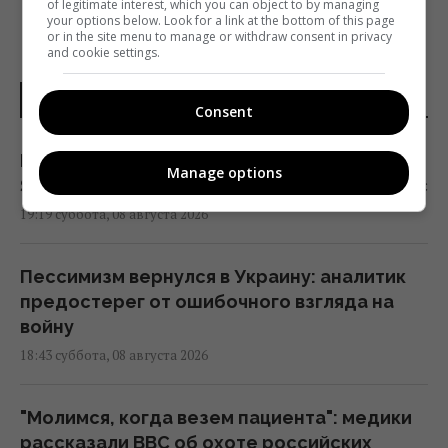
of legitimate interest, which you can object to by managing
your options below. Look for a link at the bottom of this page
or in the site menu to manage or withdraw consent in privacy
and cookie settings.
НОВОСТИ УКРАИНЫ
Consent
Маск не разрешил Украине использовать
Manage options
Starlink для ударов по России, - The Atlantic
19:19 суббота, 08 августа 2026
Пессимизм вернулся в Украину: аналитик
предостерег от ошибочного взгляда на
войну
18:43 суббота, 08 августа 2026
"Молимся, когда везем пациента": медики
рассказали BBC об охоте российских