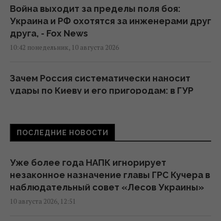
Война выходит за пределы поля боя:
Украина и РФ охотятся за инженерами друг
друга, - Fox News
10:42 понедельник, 10 августа 2026
Зачем Россия систематически наносит
удары по Киеву и его пригородам: в ГУР
назвали цель
10:25 понедельник, 10 августа 2026
ПОСЛЕДНИЕ НОВОСТИ
Мадяр пообещал увеличить удары по
Крыму в 7 раз, но при одном условии
Уже более года НАПК игнорирует
09:47 понедельник, 10 августа 2026
незаконное назначение главы ГРС Кучера в
наблюдательный совет «Лесов Украины»
10 августа 2026, 12:51
Дроны атаковали крупный НПЗ в
Татарстане