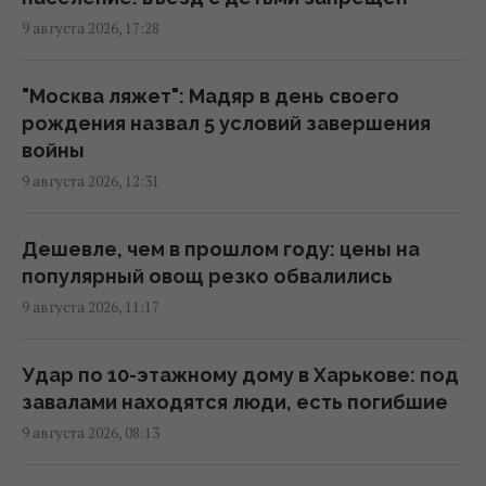
9 августа 2026, 17:28
Украина готовит Чернобыль к очередной
попытке вторжения со стороны РФ, – Der
Spiegel
"Москва ляжет": Мадяр в день своего
00:08 понедельник, 10 августа 2026
рождения назва л 5 условий завершения
войны
9 августа 2026, 12:31
КГГА: информация о "технике ВСУ" на
строительстве теплотрассы на Теремках –
фейк
Дешевле, чем в прошлом году: цены на
22:13 воскресенье, 09 августа 2026
популярный овощ резко обвалились
9 августа 2026, 11:17
Украина поставила на колени бизнес-
империю самой богатой женщины России,
Удар по 10-этажному дому в Харькове: под
– NYT
завалами находятся люди, есть погибшие
21:08 воскресенье, 09 августа 2026
9 августа 2026, 08:13