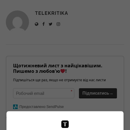
TELEKRITIKA
Щотижневий лист з найцікавішим.
Пишемо з любов'ю
!
Підпишіться ще раз, якщо не отримуєте від нас листи
*
Підписатись→
Предоставлено SendPulse
загрузка...