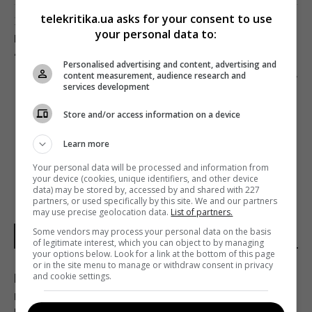
telekritika.ua asks for your consent to use
Предыдущий пост
your personal data to:
ГОСКИНО «ПОД ЕЛКУ» РАЗДАЛО ДЕНЬГИ НА
41 ФИЛЬМ
Personalised advertising and content, advertising and
content measurement, audience research and
Следующий пост
services development
1 ЯНВАРЯ «ПЛЮСПЛЮС» НАЧНЕТ
ПОЛНОЦЕННОЕ ВЕЩАНИЕ В ЦИФРОВОМ ЭФИРЕ
Store and/or access information on a device
Т2
Learn more
Your personal data will be processed and information from
your device (cookies, unique identifiers, and other device
data) may be stored by, accessed by and shared with 227
partners, or used specifically by this site. We and our partners
may use precise geolocation data.
List of partners.
Some vendors may process your personal data on the basis
НОВОСТИ УКРАИНЫ
of legitimate interest, which you can object to by managing
your options below. Look for a link at the bottom of this page
or in the site menu to manage or withdraw consent in privacy
and cookie settings.
Россия хочет возобновить
механизированные штурмы на фронте: в