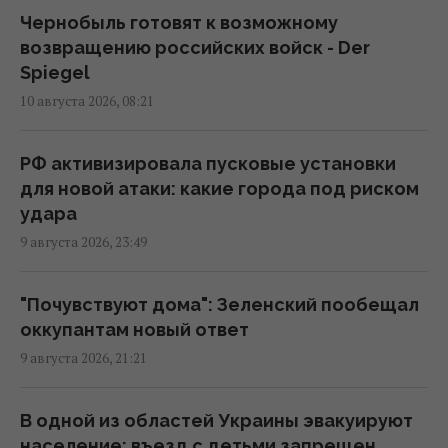
08:35 понедельник, 10 августа 2026
Чернобыль готовят к возможному
возвращению российских войск - Der
Spiegel
РФ заявила о захвате двух сел в Донецкой
10 августа 2026, 08:21
области, бои на передовой
продолжаются, - Reuters
07:10 понедельник, 10 августа 2026
РФ активизировала пусковые установки
для новой атаки: какие города под риском
удара
РФ сбросила три авиабомбы на Сумы: в
9 августа 2026, 23:49
городе значительные разрушения,
пострадали 14 человек
06:36 понедельник, 10 августа 2026
"Почувствуют дома": Зеленский пообещал
оккупантам новый ответ
9 августа 2026, 21:21
Трагедия семьи Вороновых: российская
ракета убила 10 членов одной семьи
02:58 понедельник, 10 августа 2026
В одной из областей Украины эвакуируют
население: въезд с детьми запрещен