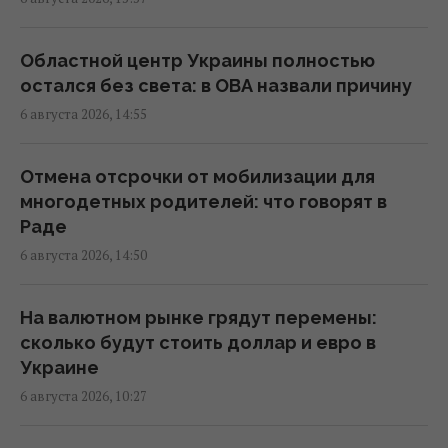
В Фонде госимущества прогнозируют
сложности с приватизацией крупных
государственных активов
Областной центр Украины полностью
15:58 четверг, 06 августа 2026
остался без света: в ОВА назвали причину
6 августа 2026, 14:55
Когда у Украины появится собственная
баллистика: Зеленский раскрыл сроки
Отмена отсрочки от мобилизации для
15:45 четверг, 06 августа 2026
многодетных родителей: что говорят в
Раде
6 августа 2026, 14:50
В Румынии уже знают, куда РФ нанесет
удар в следующий раз, – СМИ
15:40 четверг, 06 августа 2026
На валютном рынке грядут перемены:
сколько будут стоить доллар и евро в
Украине
Украинец в Германии шпионил за
6 августа 2026, 10:27
оборонным предприятием, его задержали
15:34 четверг, 06 августа 2026