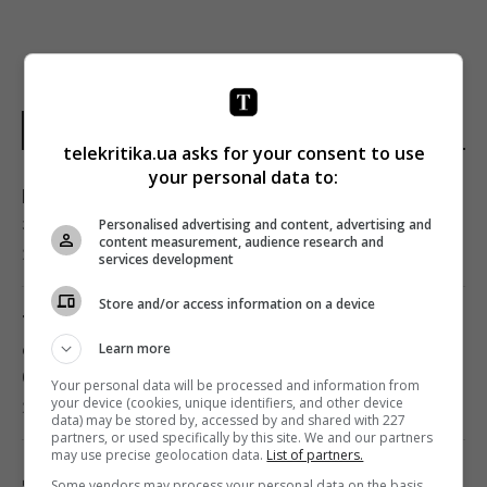
НОВОСТИ УКРАИНЫ
telekritika.ua asks for your consent to use
your personal data to:
Корецкий объявил об увеличении
заработной платы педагогов с 1 сентября
Personalised advertising and content, advertising and
content measurement, audience research and
22:53 четверг, 06 августа 2026
services development
Store and/or access information on a device
Такое оружие есть только у нескольких
стран: Зеленский о создании украинской
Learn more
баллистики
Your personal data will be processed and information from
your device (cookies, unique identifiers, and other device
22:00 четверг, 06 августа 2026
data) may be stored by, accessed by and shared with 227
partners, or used specifically by this site. We and our partners
may use precise geolocation data.
List of partners.
Добраться на "ноль" становится
Some vendors may process your personal data on the basis