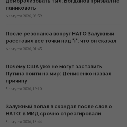
18:30 четверг, 06 августа 2026
деморализовать тыл: Богданов призвал не
паниковать
6 августа 2026, 08:39
Налоговая передаст Минобороны данные
о мужчинах возрастом 18-60 лет: решение
правительства
После резонанса вокруг НАТО Залужный
18:22 четверг, 06 августа 2026
расставил все точки над "i": что он сказал
6 августа 2026, 01:43
Готова ли Россия к украинским ударам
зимой: эксперт дал неожиданный прогноз
Почему США уже не могут заставить
17:52 четверг, 06 августа 2026
Путина пойти на мир: Денисенко назвал
причину
5 августа 2026, 19:10
Экспорт до 15% не сорвет накопление газа
на зиму, - аналитик
17:14 четверг, 06 августа 2026
Залужный попал в скандал после слов о
НАТО: в МИД срочно отреагировали
5 августа 2026, 18:44
Несмотря на жару, Украина экспортирует