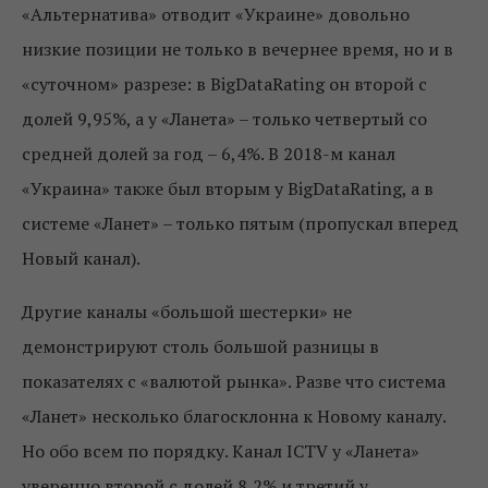
«Альтернатива» отводит «Украине» довольно
низкие позиции не только в вечернее время, но и в
«суточном» разрезе: в BigDataRating он второй с
долей 9,95%, а у «Ланета» – только четвертый со
средней долей за год – 6,4%. В 2018-м канал
«Украина» также был вторым у BigDataRating, а в
системе «Ланет» – только пятым (пропускал вперед
Новый канал).
Другие каналы «большой шестерки» не
демонстрируют столь большой разницы в
показателях с «валютой рынка». Разве что система
«Ланет» несколько благосклонна к Новому каналу.
Но обо всем по порядку. Канал ICTV у «Ланета»
уверенно второй с долей 8,2% и третий у