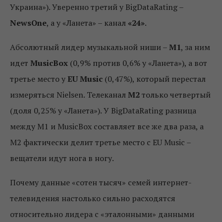
Украина»). Уверенно третий у BigDataRating –
NewsOne
, а у «Ланета» – канал
«24»
.
Абсолютный лидер музыкальной ниши –
М1
, за ним
идет
MusicBox
(0,9% против 0,6% у «Ланета»), а вот
третье место у
EU Music
(0,47%), который перестал
измеряться Nielsen. Телеканал
М2
только четвертый
(доля 0,25% у «Ланета»). У BigDataRating разница
между М1 и MusicBox составляет все же два раза, а
М2 фактически делит третье место с EU Music –
вещатели идут нога в ногу.
Почему данные «сотен тысяч» семей интернет-
телевидения настолько сильно расходятся
относительно лидера с «эталонными» данными