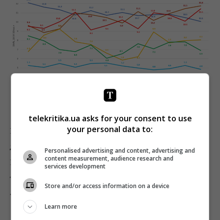
Премиум-телеканалы: кино, анимация и
футбол
telekritika.ua asks for your consent to use
your personal data to:
Во второй пятерке, по сравнению с Nielsen,
марку
держат только «2+2» и ТЕТ
, а телеканалы НТН и
Personalised advertising and content, advertising and
content measurement, audience research and
К1 здесь уверенно обходят премиум-киноканалы, а
services development
также новостные
«112 Украина» и «Прямой»
(у
Store and/or access information on a device
«Ланета» НТН встречается только на 25 месте).
Learn more
Достаточно высокие показатели в