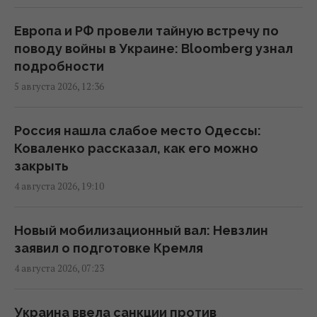
электроэнергию: грозят ли нам
отключения
Европа и РФ провели тайную встречу по
17:07 четверг, 06 августа 2026
поводу войны в Украине: Bloomberg узнал
подробности
5 августа 2026, 12:36
Нацбанк ослабил гривню: официальный
курс валют на пятницу
16:00 четверг, 06 августа 2026
Россия нашла слабое место Одессы:
Коваленко рассказал, как его можно
закрыть
Перевод денег на карту становится
4 августа 2026, 19:10
вызовом: какие необычные новации вводят
банки
15:34 четверг, 06 августа 2026
Новый мобилизационный вал: Невзлин
заявил о подготовке Кремля
4 августа 2026, 07:23
"Мы впервые готовимся к зиме так, как
должны всегда", – энергетический эксперт
Александр Харченко
Украина ввела санкции против