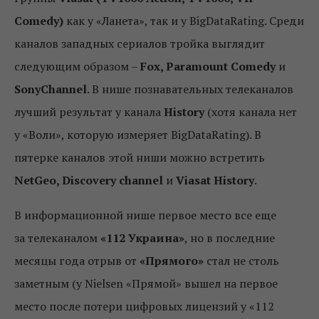
Comedy)
как у «Ланета», так и у BigDataRating. Среди
каналов западных сериалов тройка выглядит
следующим образом –
Fox, Paramount Comedy
и
SonyChannel
. В нише познавательных телеканалов
лучший результат у канала
History
(хотя канала нет
у «Воли», которую измеряет BigDataRating). В
пятерке каналов этой ниши можно встретить
NetGeo, Discovery channel
и
Viasat History
.
В информационной нише первое место все еще
за телеканалом
«112 Украина»
, но в последние
месяцы года отрыв от
«Прямого»
стал не столь
заметным (у Nielsen «Прямой» вышел на первое
место после потери цифровых лицензий у «112