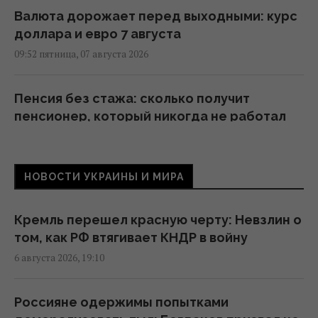
Валюта дорожает перед выходными: курс
доллара и евро 7 августа
09:52 пятница, 07 августа 2026
Пенсия без стажа: сколько получит
пенсионер, который никогда не работал
09:30 пятница, 07 августа 2026
НОВОСТИ УКРАИНЫ И МИРА
В Украине будут по-новому распределять
электроэнергию: Шмыгаль раскрыл
детали
Кремль перешел красную черту: Невзлин о
19:22 четверг, 06 августа 2026
том, как РФ втягивает КНДР в войну
6 августа 2026, 19:10
Румыния изменяет течение Дуная: для чего
она это делает
Россияне одержимы попытками