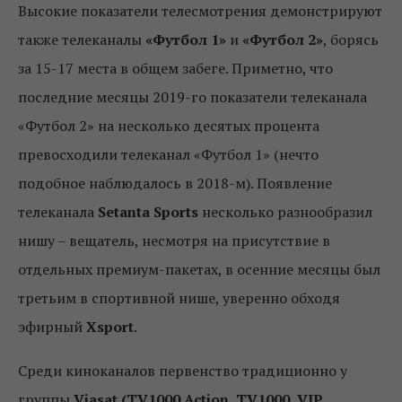
Высокие показатели телесмотрения демонстрируют
также телеканалы
«Футбол 1»
и
«Футбол 2»
, борясь
за 15-17 места в общем забеге. Приметно, что
последние месяцы 2019-го показатели телеканала
«Футбол 2» на несколько десятых процента
превосходили телеканал «Футбол 1» (нечто
подобное наблюдалось в 2018-м). Появление
телеканала
Setanta Sports
несколько разнообразил
нишу – вещатель, несмотря на присутствие в
отдельных премиум-пакетах, в осенние месяцы был
третьим в спортивной нише, уверенно обходя
эфирный
Xsport
.
Среди киноканалов первенство традиционно у
группы
Viasat (TV1000 Action, TV1000, VIP