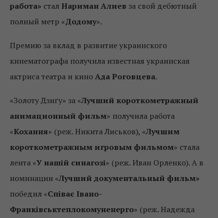
работа»
стал
Нариман Алиев
за свой дебютный
полный метр «
Додому
».
Премию за вклад в развитие украинского
кинематографа получила известная украинская
актриса театра и кино
Ада Роговцева
.
«Золоту Дзиґу» за «
Лучший короткометражный
анимационный фильм
» получила работа
«
Кохання
» (реж. Никита Лиськов), «
Лучшим
короткометражным игровым фильмом
» стала
лента «
У нашій синагозі
» (реж. Иван Орленко). А в
номинации «
Лучший документальный фильм»
победил «
Співає Івано-
Франківськтеплокомуненерго
» (реж. Надежда