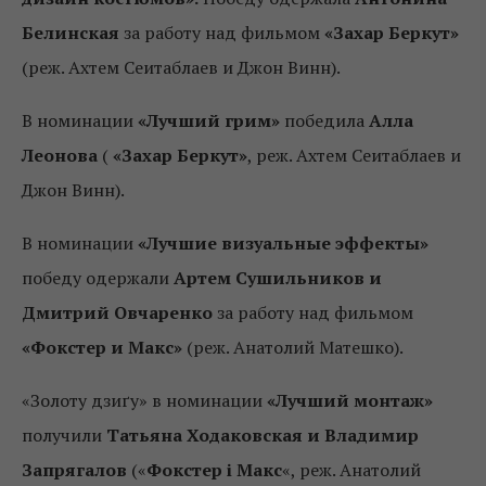
Белинская
за работу над фильмом
«Захар Беркут»
(реж. Ахтем Сеитаблаев и Джон Винн).
В номинации
«Лучший грим»
победила
Алла
Леонова
(
«Захар Беркут»
, реж. Ахтем Сеитаблаев и
Джон Винн).
В номинации
«Лучшие визуальные эффекты»
победу одержали
Артем Сушильников и
Дмитрий Овчаренко
за работу над фильмом
«Фокстер и Макс»
(реж. Анатолий Матешко).
«Золоту дзиґу» в номинации
«Лучший монтаж»
получили
Татьяна Ходаковская и Владимир
Запрягалов
(«
Фокстер і Макс
«, реж. Анатолий