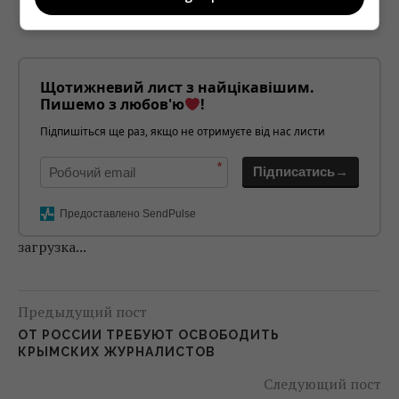
Щотижневий лист з найцікавішим.
Пишемо з любов'ю
!
Підпишіться ще раз, якщо не отримуєте від нас листи
*
Підписатись→
Предоставлено SendPulse
загрузка...
Предыдущий пост
ОТ РОССИИ ТРЕБУЮТ ОСВОБОДИТЬ
КРЫМСКИХ ЖУРНАЛИСТОВ
Следующий пост