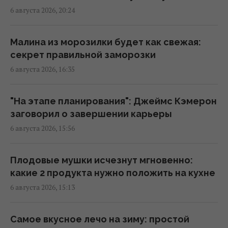
6 августа 2026, 20:24
Не Кировоград и не Елисаветград: как
назывался Кропивницкий изначально
Малина из морозилки будет как свежая:
17:15 четверг, 06 августа 2026
секрет правильной заморозки
6 августа 2026, 16:35
В Италии из-за жары популярные
достопримечательности будут работать
"На этапе планирования": Джеймс Кэмерон
дольше: новый график
заговорил о завершении карьеры
17:13 четверг, 06 августа 2026
6 августа 2026, 15:56
7 августа: церковный праздник сегодня,
Плодовые мушки исчезнут мгновенно:
кому нельзя много работать в этот день
какие 2 продукта нужно положить на кухне
17:10 четверг, 06 августа 2026
6 августа 2026, 15:13
Укрепляет кости и нервную систему:
Самое вкусное лечо на зиму: простой