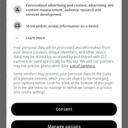
Фото: «Золота Дзиґа»
Personalised advertising and content, advertising and
content measurement, audience research and
services development
Подписывайтесь на «Телекритику»
в
Telegram
и
Store and/or access information on a device
Facebook
!
Learn more
Your personal data will be processed and information from
ЗОЛОТА ДЗИГА
КИНОАКАДЕМИЯ
your device (cookies, unique identifiers, and other device
data) may be stored by, accessed by and shared with 227
partners, or used specifically by this site. We and our partners
may use precise geolocation data.
List of partners.
Some vendors may process your personal data on the basis
0
Поделиться:
Facebook
Twitter
of legitimate interest, which you can object to by managing
your options below. Look for a link at the bottom of this page
or in the site menu to manage or withdraw consent in privacy
and cookie settings.
TELEKRITIKA
Consent
Manage options