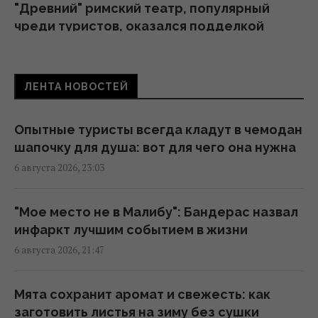
"Древний" римский театр, популярный
чреди туристов, оказался подделкой
20:49 четверг, 06 августа 2026
ЛЕНТА НОВОСТЕЙ
Никитюк с годовалым сыном укатила на
отдых в горы и нарвалась на хейт
19:57 четверг, 06 августа 2026
Опытные туристы всегда кладут в чемодан
шапочку для душа: вот для чего она нужна
6 августа 2026, 23:03
Песня, которая вдохновляет: как
определить по дате рождения
19:54 четверг, 06 августа 2026
"Мое место не в Малибу": Бандерас назвал
инфаркт лучшим событием в жизни
6 августа 2026, 21:47
Встреча с "ведьмой" изменила все: звезда
2000-х впервые раскрыла, почему исчезла
со сцены
Мята сохранит аромат и свежесть: как
18:42 четверг, 06 августа 2026
заготовить листья на зиму без сушки