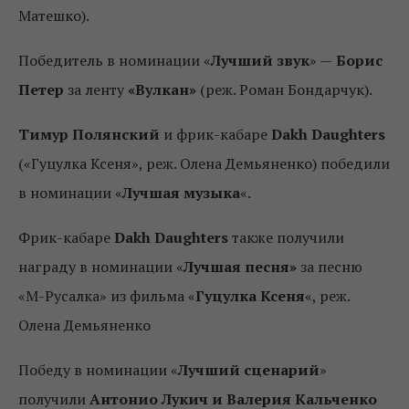
Матешко).
Победитель в номинации «
Лучший звук
» —
Борис
Петер
за ленту
«Вулкан»
(реж. Роман Бондарчук).
Тимур Полянский
и фрик-кабаре
Dakh Daughters
(«Гуцулка Ксеня», реж. Олена Демьяненко) победили
в номинации «
Лучшая музыка
«.
Фрик-кабаре
Dakh Daughters
также получили
награду в номинации «
Лучшая песня»
за песню
«М-Русалка» из фильма «
Гуцулка Ксеня
«, реж.
Олена Демьяненко
Победу в номинации «
Лучший сценарий
»
получили
Антонио Лукич и Валерия Кальченко