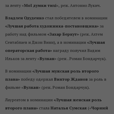
за ленту «
Мої думки тихі
«, реж. Антонио Лукич.
Владлен Одуденко
стал победителем в номинации
«Лучшая работа художника-постановщика»
за
работу над фильмом
«Захар Беркут»
(реж. Ахтем
Сеитаблаев и Джон Винн), а в номинации
«Лучшая
операторская работа»
награду получил Вадим
Ильков за ленту «
Вулкан
» (реж . Роман Бондарчук).
В номинации
«Лучшая мужская роль второго
плана»
победу одержал
Виктор Жданов
за роль в
фильме «
Вулкан
» (реж. Роман Бондарчук).
Лауреатом в номинации
«Лучшая женская роль
второго плана»
стала
Наталья Сумская
(«
Чорний