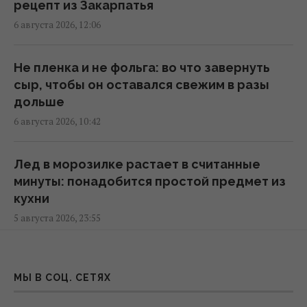
диетологи назвали продукт №1 по
рецепт из Закарпатья
содержанию кальция
6 августа 2026, 12:06
16:54 четверг, 06 августа 2026
Не пленка и не фольга: во что завернуть
В Италии из-за жары
сыр, чтобы он оставался свежим в разы
достопримечательности будут работать
дольше
дольше: какой новый график работы
6 августа 2026, 10:42
16:50 четверг, 06 августа 2026
Лед в морозилке растает в считанные
Этот фильм 2010 года признали
минуты: понадобится простой предмет из
величайшим психологическим боевиком в
кухни
истории кино
5 августа 2026, 23:55
16:32 четверг, 06 августа 2026
Скорлупа отпадет сама: что добавить в
Названо время в планке, которое говорит
воду, чтобы яйца чистились за секунды
МЫ В СОЦ. СЕТЯХ
об отличной форме после 55 лет
5 августа 2026, 23:23