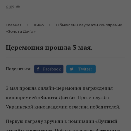
6109
Главная
Кино
Объявлены лауреаты кинопремии
«Золота Дзиґа»
Церемония прошла 3 мая.
Поделиться:
Facebook
Twitter
3 мая прошла онлайн-церемония награждения
кинопремией «
Золота Дзиґа
«. Пресс-служба
Украинской киноакадемии огласила победителей.
Первую награду вручили в номинации
«Лучший
дизайн костюмов».
Победу одержала
Антонина