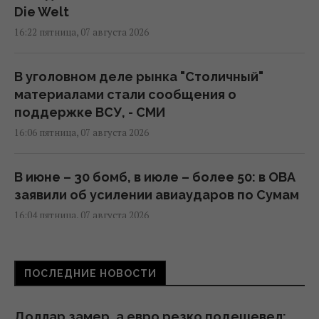
Die Welt
16:22 пятница, 07 августа 2026
В уголовном деле рынка "Столичный"
материалами стали сообщения о
поддержке ВСУ, - СМИ
16:06 пятница, 07 августа 2026
В июне – 30 бомб, в июле – более 50: в ОВА
заявили об усилении авиаударов по Сумам
16:04 пятница, 07 августа 2026
Киборга Оловаренко уже шестой год
ПОСЛЕДНИЕ НОВОСТИ
судят из-за конфликта с агитаторами
Шария, – Аронец
15:51 пятница, 07 августа 2026
Доллар замер, а евро резко подешевел: