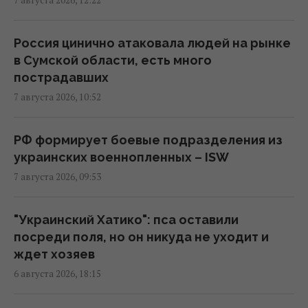
7 августа 2026, 12:22
В Коблево во время купания в море от
взрыва погиб мужчина, есть раненые
12:04 пятница, 07 августа 2026
Россия цинично атаковала людей на рынке
в Сумской области, есть много
пострадавших
Угроза для Украины: журналисты
7 августа 2026, 10:52
составили карту со 150 военными
объектами в Беларуси
11:16 пятница, 07 августа 2026
РФ формирует боевые подразделения из
украинских военнопленных – ISW
7 августа 2026, 09:53
Жирная цель: в Крыму уничтожен
российский комплекс за $15 млн (видео)
11:00 пятница, 07 августа 2026
"Украинский Хатико": пса оставили
посреди поля, но он никуда не уходит и
ждет хозяев
Адвокат поставил под сомнение
6 августа 2026, 18:15
беспристрастность антикоррупционной
вертикали в деле Галущенко