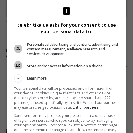
Предоставлено SendPulse
загрузка...
telekritika.ua asks for your consent to use
your personal data to:
Предыдущий пост
Personalised advertising and content, advertising and
content measurement, audience research and
НИКОЛАС КЕЙДЖ СНОВА ПАРОДИРУЕТ
services development
САМОГО СЕБЯ В ТРЕЙЛЕРЕ «211»
Store and/or access information on a device
Следующий пост
«1+1 МЕДИА» ВЫПУСТИЛА КОМИКС, КОТОРЫЙ
Learn more
ПОМОЖЕТ ШКОЛЬНИКАМ ПРИ ВЫБОРЕ
ПРОФЕССИИ
Your personal data will be processed and information from
your device (cookies, unique identifiers, and other device
data) may be stored by, accessed by and shared with 227
partners, or used specifically by this site. We and our partners
may use precise geolocation data.
List of partners.
Some vendors may process your personal data on the basis
of legitimate interest, which you can object to by managing
your options below. Look for a link at the bottom of this page
or in the site menu to manage or withdraw consent in privacy