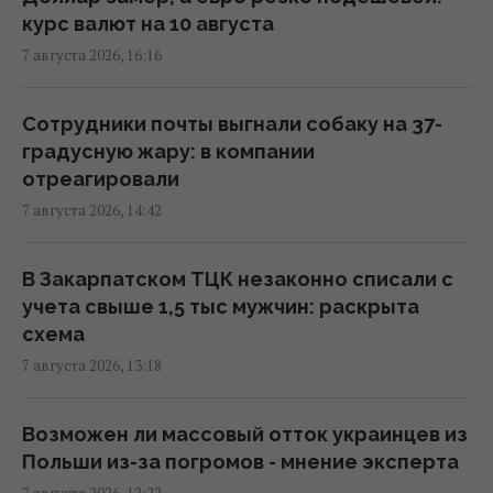
курс валют на 10 августа
7 августа 2026, 16:16
Украинцы высказали мнение, когда
закончится война, - результаты опроса
13:06 пятница, 07 августа 2026
Сотрудники почты выгнали собаку на 37-
градусную жару: в компании
отреагировали
РФ наращивает выпуск "Искандеров":
7 августа 2026, 14:42
эксперт объяснил, почему Украине тяжело
с этим бороться
13:04 пятница, 07 августа 2026
В Закарпатском ТЦК незаконно списали с
учета свыше 1,5 тыс мужчин: раскрыта
схема
Союзники подвели Украину и оставили
7 августа 2026, 13:18
только один сценарий в войне, - колумнист
Bloomberg
12:31 пятница, 07 августа 2026
Возможен ли массовый отток украинцев из
Польши из-за погромов - мнение эксперта